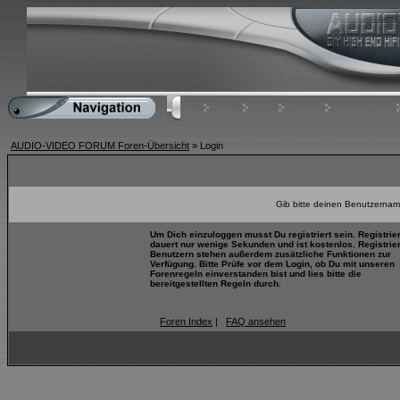
Home
FAQ
Suchen
Mitgliederliste
AUDIO-VIDEO FORUM Foren-Übersicht
» Login
Gib bitte deinen Benutzernam
Um Dich einzuloggen musst Du registriert sein. Registrie
dauert nur wenige Sekunden und ist kostenlos. Registrie
Benutzern stehen außerdem zusätzliche Funktionen zur
Verfügung. Bitte Prüfe vor dem Login, ob Du mit unseren
Forenregeln einverstanden bist und lies bitte die
bereitgestellten Regeln durch.
Foren Index
|
FAQ ansehen