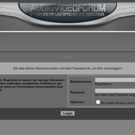
Home
FAQ
Suchen
Mitgliederliste
Benutzergruppen
Registrieren
Profil
Einlo
Login
Gib bitte deinen Benutzernamen und dein Passwort ein, um dich einzuloggen!
in. Registrieren dauert nur wenige Sekunden
Benutzername:
tehen außerdem zusätzliche Funktionen zur
Registrieren
mit unseren Forenregeln einverstanden bist
h.
Passwort:
Ich habe mein Passwort ver
Optionen:
Bei jedem Besuch autom