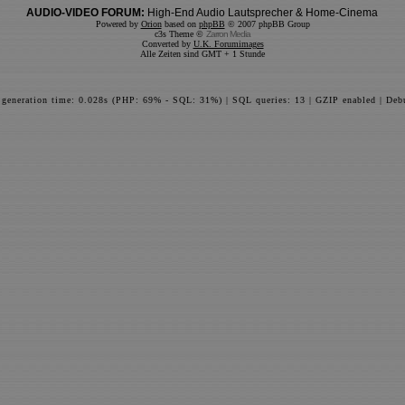
AUDIO-VIDEO FORUM:
High-End Audio Lautsprecher & Home-Cinema
Powered by
Orion
based on
phpBB
© 2007 phpBB Group
c3s Theme ©
Zarron Media
Converted by
U.K. Forumimages
Alle Zeiten sind GMT + 1 Stunde
 generation time: 0.028s (PHP: 69% - SQL: 31%) | SQL queries: 13 | GZIP enabled | Deb