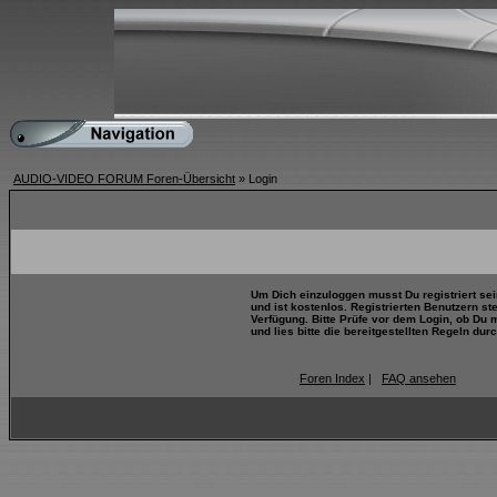
AUDIO-VIDEO FORUM Foren-Übersicht
» Login
Um Dich einzuloggen musst Du registriert se
und ist kostenlos. Registrierten Benutzern s
Verfügung. Bitte Prüfe vor dem Login, ob Du 
und lies bitte die bereitgestellten Regeln durc
Foren Index
|
FAQ ansehen