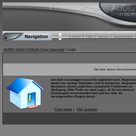
Home
FAQ
Suchen
Mitgliederliste
AUDIO-VIDEO FORUM Foren-Übersicht
» Login
Gib bitte deinen Benutzernam
Um Dich einzuloggen musst Du registriert sein. Registrie
dauert nur wenige Sekunden und ist kostenlos. Registrie
Benutzern stehen außerdem zusätzliche Funktionen zur
Verfügung. Bitte Prüfe vor dem Login, ob Du mit unseren
Forenregeln einverstanden bist und lies bitte die
bereitgestellten Regeln durch.
Foren Index
|
FAQ ansehen