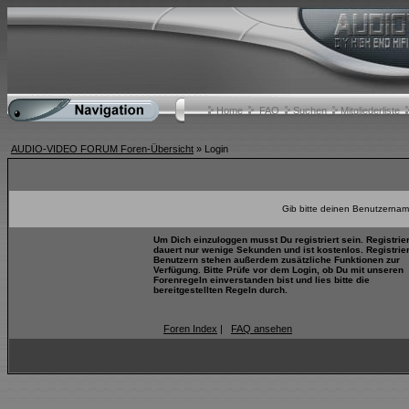
Home
FAQ
Suchen
Mitgliederliste
AUDIO-VIDEO FORUM Foren-Übersicht
» Login
Gib bitte deinen Benutzernam
Um Dich einzuloggen musst Du registriert sein. Registrie
dauert nur wenige Sekunden und ist kostenlos. Registrie
Benutzern stehen außerdem zusätzliche Funktionen zur
Verfügung. Bitte Prüfe vor dem Login, ob Du mit unseren
Forenregeln einverstanden bist und lies bitte die
bereitgestellten Regeln durch.
Foren Index
|
FAQ ansehen