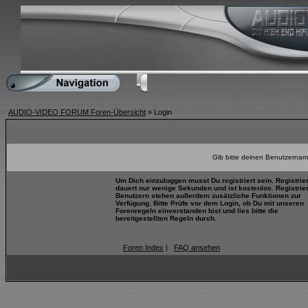
Home
FAQ
Suchen
Mitgliederliste
AUDIO-VIDEO FORUM Foren-Übersicht
» Login
Gib bitte deinen Benutzernam
Um Dich einzuloggen musst Du registriert sein. Registrie
dauert nur wenige Sekunden und ist kostenlos. Registrie
Benutzern stehen außerdem zusätzliche Funktionen zur
Verfügung. Bitte Prüfe vor dem Login, ob Du mit unseren
Forenregeln einverstanden bist und lies bitte die
bereitgestellten Regeln durch.
Foren Index
|
FAQ ansehen