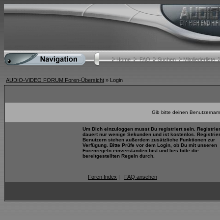
Home
FAQ
Suchen
Mitgliederliste
AUDIO-VIDEO FORUM Foren-Übersicht
» Login
Gib bitte deinen Benutzernam
Um Dich einzuloggen musst Du registriert sein. Registrie
dauert nur wenige Sekunden und ist kostenlos. Registrie
Benutzern stehen außerdem zusätzliche Funktionen zur
Verfügung. Bitte Prüfe vor dem Login, ob Du mit unseren
Forenregeln einverstanden bist und lies bitte die
bereitgestellten Regeln durch.
Foren Index
|
FAQ ansehen