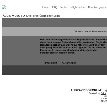
Home
FAQ
Suchen
Mitgliederliste
Benutzergruppe
AUDIO-VIDEO FORUM Foren-Übersicht
» Login
Gib bitte deinen Benutzernam
Um Dich einzuloggen musst Du registriert sein. Registrie
dauert nur wenige Sekunden und ist kostenlos. Registrie
Benutzern stehen außerdem zusätzliche Funktionen zur
Verfügung. Bitte Prüfe vor dem Login, ob Du mit unseren
Forenregeln einverstanden bist und lies bitte die
bereitgestellten Regeln durch.
Foren Index
|
FAQ ansehen
AUDIO-VIDEO FORUM:
Hig
Powered by
Orion
c3
Conve
Alle Z