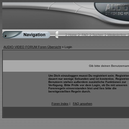
Home
FAQ
Suchen
Mitgliederliste
AUDIO-VIDEO FORUM Foren-Übersicht
» Login
Gib bitte deinen Benutzernam
Um Dich einzuloggen musst Du registriert sein. Registrie
dauert nur wenige Sekunden und ist kostenlos. Registrie
Benutzern stehen außerdem zusätzliche Funktionen zur
Verfügung. Bitte Prüfe vor dem Login, ob Du mit unseren
Forenregeln einverstanden bist und lies bitte die
bereitgestellten Regeln durch.
Foren Index
|
FAQ ansehen