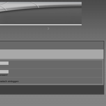
nloggen, um private Nachrichten zu lesen
Login
gessen!
atisch einloggen