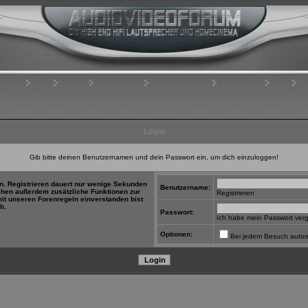
Home
FAQ
Suchen
Mitgliederliste
Benutzergruppen
Registrieren
Profil
Ei
Login
Gib bitte deinen Benutzernamen und dein Passwort ein, um dich einzuloggen!
in. Registrieren dauert nur wenige Sekunden
Benutzername:
tehen außerdem zusätzliche Funktionen zur
Registrieren
mit unseren Forenregeln einverstanden bist
h.
Passwort:
Ich habe mein Passwort ver
Optionen:
Bei jedem Besuch autom