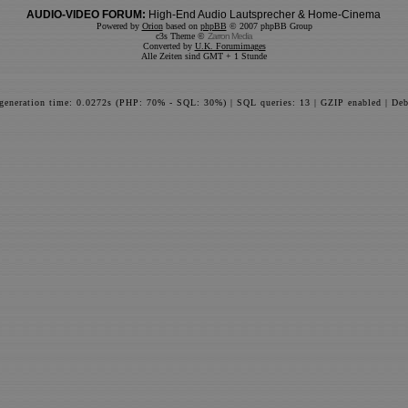
AUDIO-VIDEO FORUM:
High-End Audio Lautsprecher & Home-Cinema
Powered by
Orion
based on
phpBB
© 2007 phpBB Group
c3s Theme ©
Zarron Media
Converted by
U.K. Forumimages
Alle Zeiten sind GMT + 1 Stunde
 generation time: 0.0272s (PHP: 70% - SQL: 30%) | SQL queries: 13 | GZIP enabled | Deb