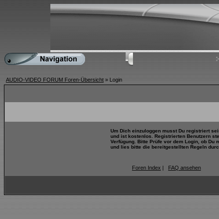
AUDIO-VIDEO FORUM Foren-Übersicht
» Login
Um Dich einzuloggen musst Du registriert se
und ist kostenlos. Registrierten Benutzern s
Verfügung. Bitte Prüfe vor dem Login, ob Du 
und lies bitte die bereitgestellten Regeln durc
Foren Index
|
FAQ ansehen