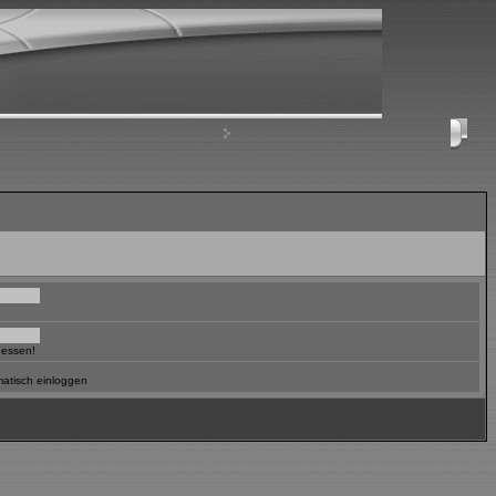
nloggen, um private Nachrichten zu lesen
Login
gessen!
atisch einloggen