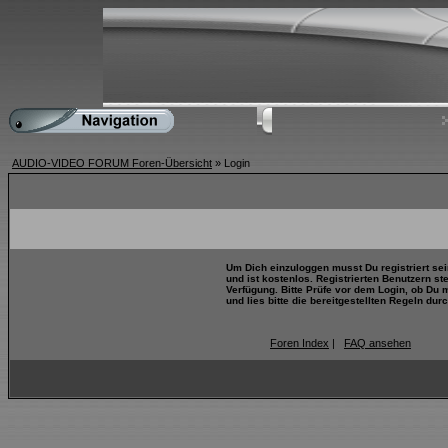
AUDIO-VIDEO FORUM Foren-Übersicht
» Login
Um Dich einzuloggen musst Du registriert se
und ist kostenlos. Registrierten Benutzern s
Verfügung. Bitte Prüfe vor dem Login, ob Du 
und lies bitte die bereitgestellten Regeln durc
Foren Index
|
FAQ ansehen