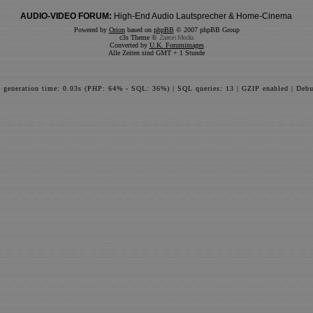
AUDIO-VIDEO FORUM:
High-End Audio Lautsprecher & Home-Cinema
Powered by
Orion
based on
phpBB
© 2007 phpBB Group
c3s Theme ©
Zarron Media
Converted by
U.K. Forumimages
Alle Zeiten sind GMT + 1 Stunde
e generation time: 0.03s (PHP: 64% - SQL: 36%) | SQL queries: 13 | GZIP enabled | Debu