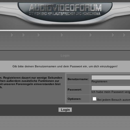
Home
FAQ
Suchen
Mitgliederliste
Benutzergruppen
Registrieren
Profil
Ei
Login
Gib bitte deinen Benutzernamen und dein Passwort ein, um dich einzuloggen!
in. Registrieren dauert nur wenige Sekunden
Benutzername:
tehen außerdem zusätzliche Funktionen zur
Registrieren
mit unseren Forenregeln einverstanden bist
h.
Passwort:
Ich habe mein Passwort ver
Optionen:
Bei jedem Besuch autom