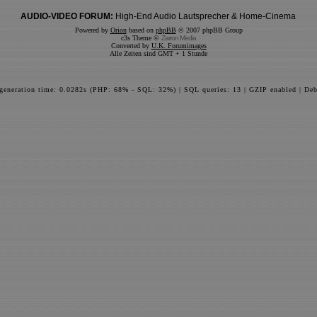
AUDIO-VIDEO FORUM:
High-End Audio Lautsprecher & Home-Cinema
Powered by
Orion
based on
phpBB
© 2007 phpBB Group
c3s Theme ©
Zarron Media
Converted by
U.K. Forumimages
Alle Zeiten sind GMT + 1 Stunde
 generation time: 0.0282s (PHP: 68% - SQL: 32%) | SQL queries: 13 | GZIP enabled | Deb