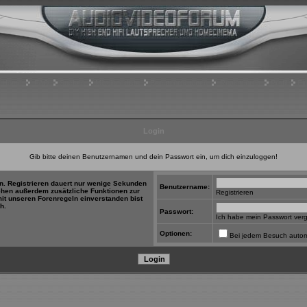
Home
FAQ
Suchen
Mitgliederliste
Benutzergruppen
Registrieren
Profil
Ei
Login
Gib bitte deinen Benutzernamen und dein Passwort ein, um dich einzuloggen!
in. Registrieren dauert nur wenige Sekunden
Benutzername:
tehen außerdem zusätzliche Funktionen zur
Registrieren
mit unseren Forenregeln einverstanden bist
h.
Passwort:
Ich habe mein Passwort ver
Optionen:
Bei jedem Besuch autom