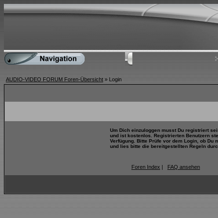
AUDIO-VIDEO FORUM Foren-Übersicht
» Login
Um Dich einzuloggen musst Du registriert se
und ist kostenlos. Registrierten Benutzern s
Verfügung. Bitte Prüfe vor dem Login, ob Du 
und lies bitte die bereitgestellten Regeln durc
Foren Index
|
FAQ ansehen