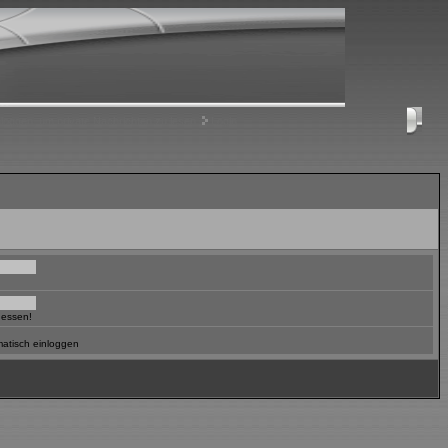
nloggen, um private Nachrichten zu lesen
Login
gessen!
atisch einloggen