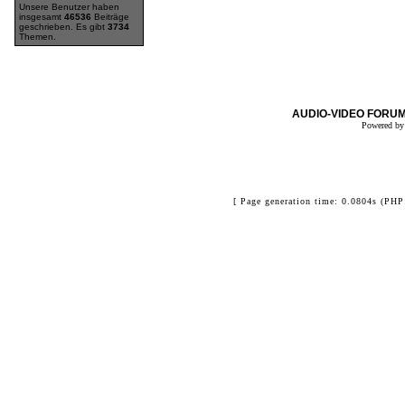
Unsere Benutzer haben
insgesamt
46536
Beiträge
geschrieben. Es gibt
3734
Themen.
AUDIO-VIDEO FORUM
Powered b
[ Page generation time: 0.0804s (PHP