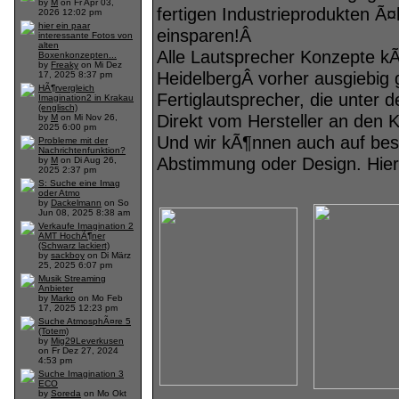
by
M
on Fr Apr 03,
fertigen Industrieprodukten Ã¤
2026 12:02 pm
hier ein paar
einsparen!Â
interessante Fotos von
alten
Alle Lautsprecher Konzepte k
Boxenkonzepten...
by
Freaky
on Mi Dez
HeidelbergÂ vorher ausgiebig 
17, 2025 8:37 pm
HÃ¶rvergleich
Fertiglautsprecher, die unter
Imagination2 in Krakau
(englisch)
Direkt vom Hersteller an den 
by
M
on Mi Nov 26,
2025 6:00 pm
Und wir kÃ¶nnen auch auf be
Probleme mit der
Nachrichtenfunktion?
Abstimmung oder Design. Hier 
by
M
on Di Aug 26,
2025 2:37 pm
S: Suche eine Imag
oder Atmo
by
Dackelmann
on So
Jun 08, 2025 8:38 am
Verkaufe Imagination 2
AMT HochÃ¶ner
(Schwarz lackiert)
by
sackboy
on Di März
25, 2025 6:07 pm
Musik Streaming
Anbieter
by
Marko
on Mo Feb
17, 2025 12:23 pm
Suche AtmosphÃ¤re 5
(Totem)
by
Mig29Leverkusen
on Fr Dez 27, 2024
4:53 pm
Suche Imagination 3
ECO
by
Soreda
on Mo Okt