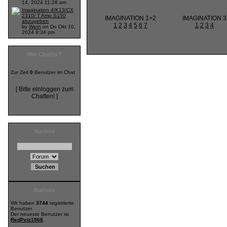
14, 2024 11:28 am
Imagination 4/K13/CX
2310/ T Amp S150
IMAGINATION 1+2
IMAGINATION 3
abzugeben
1
2
3
4
5
6
7
1
2
3
4
by
Wern
on Do Okt 10,
2024 9:34 pm
Wer Chattet?
Zur Zeit
0
Benutzer im Chat
[ Bitte einloggen zum
Chatten! ]
Suchen
Statistik
Wir haben
3744
registrierte
Benutzer.
Der neueste Benutzer ist
RedPetz1968
.