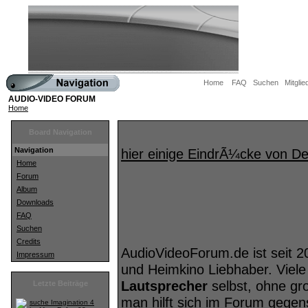
Home
FAQ
Suchen
Mitglie
AUDIO-VIDEO FORUM
Home
Board Navigation
Navigation
hier einige EindrÃ¼cke von 
Home
Forum
Album
Downloads
FAQ
Suchen
Credits
AudioVideoForum.de ist seit 2
Impressum
und Heimkino Liebhaber. Viele
Lautsprecher
selbst, ohne gr
Letzte Beiträge
man hilft sich im Forum geg
suche Imagination 4