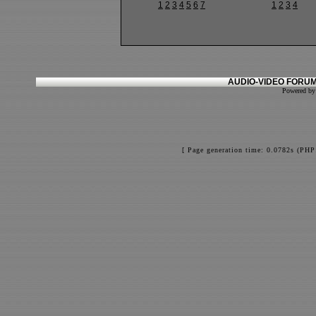
1
2
3
4
5
6
7
1
2
3
4
AUDIO-VIDEO FORUM
Powered b
[ Page generation time: 0.0782s (PHP