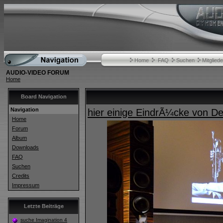
Home
FAQ
Suchen
Mitgliede
AUDIO-VIDEO FORUM
Home
Board Navigation
Navigation
hier einige EindrÃ¼cke von 
Home
Forum
Album
Downloads
FAQ
Suchen
Credits
Impressum
Letzte Beiträge
suche Imagination 4