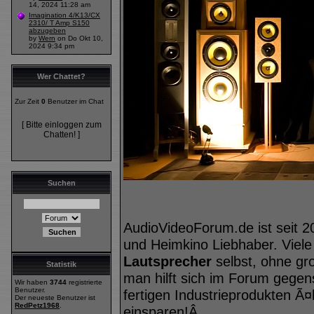
14, 2024 11:28 am
Imagination 4/K13/CX
2310/ T Amp S150
abzugeben
by
Wern
on Do Okt 10,
2024 9:34 pm
Wer Chattet?
Zur Zeit
0
Benutzer im Chat
[ Bitte einloggen zum
Chatten! ]
Suchen
AudioVideoForum.de ist seit 2
und Heimkino Liebhaber. Viele
Lautsprecher
selbst, ohne gr
Statistik
man hilft sich im Forum geg
Wir haben
3744
registrierte
Benutzer.
fertigen Industrieprodukten Ã¤
Der neueste Benutzer ist
RedPetz1968
.
einsparen!Â