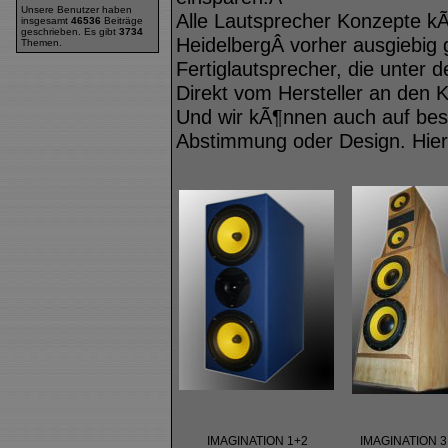
Unsere Benutzer haben
Alle Lautsprecher Konzepte k
insgesamt
46536
Beiträge
geschrieben. Es gibt
3734
HeidelbergÂ vorher ausgiebig 
Themen.
Fertiglautsprecher, die unter
Direkt vom Hersteller an den 
Und wir kÃ¶nnen auch auf be
Abstimmung oder Design. Hier 
IMAGINATION 1+2
IMAGINATION 3