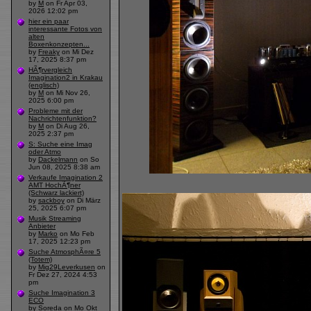
by
M
on Fr Apr 03,
2026 12:02 pm
hier ein paar
interessante Fotos von
alten
Boxenkonzepten...
by
Freaky
on Mi Dez
17, 2025 8:37 pm
HÃ¶rvergleich
Imagination2 in Krakau
(englisch)
by
M
on Mi Nov 26,
2025 6:00 pm
Probleme mit der
Nachrichtenfunktion?
by
M
on Di Aug 26,
2025 2:37 pm
S: Suche eine Imag
oder Atmo
by
Dackelmann
on So
Jun 08, 2025 8:38 am
Verkaufe Imagination 2
AMT HochÃ¶ner
(Schwarz lackiert)
by
sackboy
on Di März
25, 2025 6:07 pm
Musik Streaming
Anbieter
by
Marko
on Mo Feb
17, 2025 12:23 pm
Suche AtmosphÃ¤re 5
(Totem)
by
Mig29Leverkusen
on
Fr Dez 27, 2024 4:53
pm
Suche Imagination 3
ECO
by
Soreda
on Mo Okt