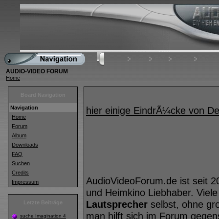
Home
FAQ
Suchen
Mitgliede
AUDIO-VIDEO FORUM
Home
Board Navigation
Navigation
hier einige EindrÃ¼cke von 
Home
Forum
Album
Downloads
FAQ
Suchen
Credits
AudioVideoForum.de ist seit 2
Impressum
und Heimkino Liebhaber. Viele
Lautsprecher
selbst, ohne gr
Letzte Beiträge
man hilft sich im Forum geg
suche Imagination 4