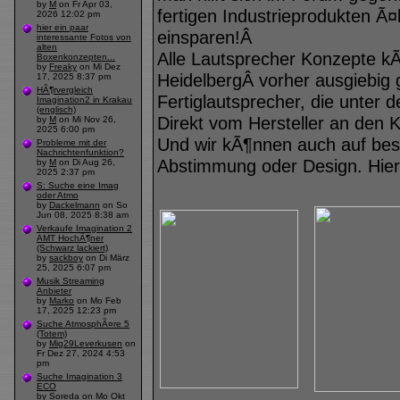
by
M
on Fr Apr 03,
fertigen Industrieprodukten Ã¤
2026 12:02 pm
hier ein paar
einsparen!Â
interessante Fotos von
alten
Alle Lautsprecher Konzepte k
Boxenkonzepten...
by
Freaky
on Mi Dez
HeidelbergÂ vorher ausgiebig 
17, 2025 8:37 pm
HÃ¶rvergleich
Fertiglautsprecher, die unter
Imagination2 in Krakau
(englisch)
Direkt vom Hersteller an den 
by
M
on Mi Nov 26,
2025 6:00 pm
Und wir kÃ¶nnen auch auf be
Probleme mit der
Nachrichtenfunktion?
Abstimmung oder Design. Hier 
by
M
on Di Aug 26,
2025 2:37 pm
S: Suche eine Imag
oder Atmo
by
Dackelmann
on So
Jun 08, 2025 8:38 am
Verkaufe Imagination 2
AMT HochÃ¶ner
(Schwarz lackiert)
by
sackboy
on Di März
25, 2025 6:07 pm
Musik Streaming
Anbieter
by
Marko
on Mo Feb
17, 2025 12:23 pm
Suche AtmosphÃ¤re 5
(Totem)
by
Mig29Leverkusen
on
Fr Dez 27, 2024 4:53
pm
Suche Imagination 3
ECO
by
Soreda
on Mo Okt