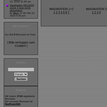
14, 2024 11:28 am
Imagination 4/K13/CX
2310/ T Amp S150
IMAGINATION 1+2
IMAGINATION 3
abzugeben
1
2
3
4
5
6
7
1
2
3
4
by
Wern
on Do Okt 10,
2024 9:34 pm
Wer Chattet?
Zur Zeit
0
Benutzer im Chat
[ Bitte einloggen zum
Chatten! ]
Suchen
Statistik
Wir haben
3744
registrierte
Benutzer.
Der neueste Benutzer ist
RedPetz1968
.