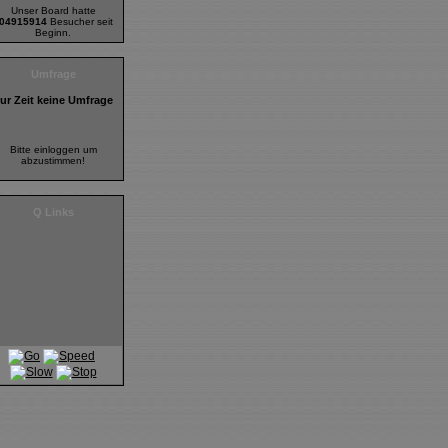
Unser Board hatte
04915914
Besucher seit
Beginn.
Umfrage
ur Zeit keine Umfrage
Bitte einloggen um
abzustimmen!
Q Links