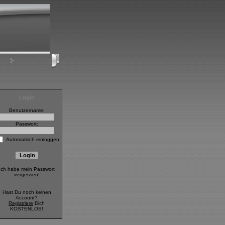
sen
Login
Login
Benutzername:
Passwort:
Automatisch einloggen
Ich habe mein Passwort
vergessen!
Hast Du noch keinen
Account?
Registriere
Dich
KOSTENLOS!