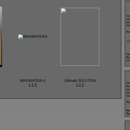
In
onl
ke
Gä
Re
[
De
Be
20
IMAGINATION 4
Ultimate SOLUTION
He
1
2
3
1
2
3
Be
bes
ke
Gä
Re
Ke
Te