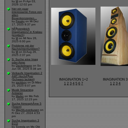
by
M
on Fr Apr 03,
2026 12:02 pm
hier ein paar
interessante Fotos von
alten
Boxenkonzepten...
by
Freaky
on Mi Dez
17, 2025 8:37 pm
HÃ¶rvergleich
Imagination2 in Krakau
(englisch)
by
M
on Mi Nov 26,
2025 6:00 pm
Probleme mit der
Nachrichtenfunktion?
by
M
on Di Aug 26,
2025 2:37 pm
S: Suche eine Imag
oder Atmo
by
Dackelmann
on So
Jun 08, 2025 8:38 am
Verkaufe Imagination 2
AMT HochÃ¶ner
IMAGINATION 1+2
IMAGINATION 3
(Schwarz lackiert)
by
sackboy
on Di März
1
2
3
4
5
6
7
1
2
3
4
25, 2025 6:07 pm
Musik Streaming
Anbieter
by
Marko
on Mo Feb
17, 2025 12:23 pm
Suche AtmosphÃ¤re 5
(Totem)
by
Mig29Leverkusen
on
Fr Dez 27, 2024 4:53
pm
Suche Imagination 3
ECO
by
Soreda
on Mo Okt