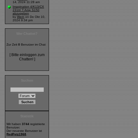
14, 2024 11:28 am
Imagination 4/K13/CX
2310/ T Amp S150
abzugeben
by
Wern
on Do Okt 10,
2024 9:34 pm
Wer Chattet?
Zur Zeit
0
Benutzer im Chat
[ Bitte einloggen zum
Chatten! ]
Suchen
Statistik
Wir haben
3744
registrierte
Benutzer.
Der neueste Benutzer ist
RedPetz1968
.