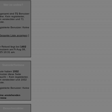
Wer ist online?
sgesamt sind
71
Benutzer
ine: Kein registrierter,
in versteckter und 71
ste.
gistrierte Benutzer: Keine
Gesamte Liste anzeigen
]
r Rekord liegt bei
1402
nutzern am Fr Aug 08,
25 10:31 am.
Statistik/Termine
ute haben
1932
nutzer diese Seite
ucht :: Kein registrierter,
in versteckter und 1932
ste.
gistrierte Benutzer: Keine
ine anstehenden
rmine
Besucherzähler