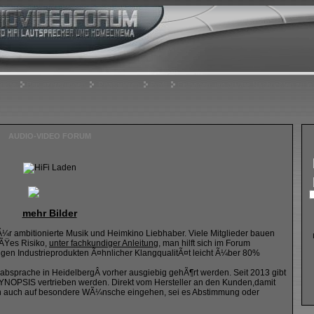
rliste
Benutzergruppen
Registrieren
Profil
Einloggen, um private Nachrichten zu le
AUDIO-VIDEO FORUM
mehr Bilder
fÃ¼r ambitionierte Musik und Heimkino Liebhaber. Viele Mitglieder bauen
oÃŸes Risiko,
unter fachkundiger Anleitung
, man hilft sich im Forum
gen Industrieprodukten Ã¤hnlicher KlangqualitÃ¤t leicht Ã¼ber 80%
bsprache in HeidelbergÂ vorher ausgiebig gehÃ¶rt werden. Seit 2013 gibt
 SYNOPSIS vertrieben werden. Direkt vom Hersteller an den Kunden,damit
en auch auf besondere WÃ¼nsche eingehen, sei es Abstimmung oder