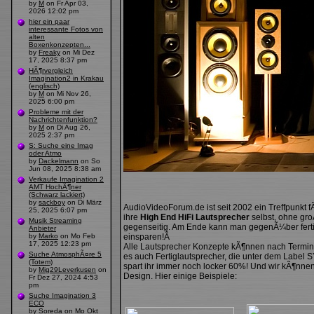
by
M
on Fr Apr 03,
2026 12:02 pm
hier ein paar
interessante Fotos von
alten
Boxenkonzepten...
by
Freaky
on Mi Dez
17, 2025 8:37 pm
HÃ¶rvergleich
Imagination2 in Krakau
(englisch)
by
M
on Mi Nov 26,
2025 6:00 pm
Probleme mit der
Nachrichtenfunktion?
by
M
on Di Aug 26,
2025 2:37 pm
S: Suche eine Imag
oder Atmo
by
Dackelmann
on So
Jun 08, 2025 8:38 am
Verkaufe Imagination 2
AMT HochÃ¶ner
(Schwarz lackiert)
by
sackboy
on Di März
AudioVideoForum.de ist seit 2002 ein Treffpunkt 
25, 2025 6:07 pm
ihre
High End HiFi Lautsprecher
selbst, ohne gr
Musik Streaming
gegenseitig. Am Ende kann man gegenÃ¼ber ferti
Anbieter
by
Marko
on Mo Feb
einsparen!Â
17, 2025 12:23 pm
Alle Lautsprecher Konzepte kÃ¶nnen nach Termina
Suche AtmosphÃ¤re 5
es auch Fertiglautsprecher, die unter dem Label
(Totem)
spart ihr immer noch locker 60%! Und wir kÃ¶nn
by
Mig29Leverkusen
on
Design. Hier einige Beispiele:
Fr Dez 27, 2024 4:53
pm
Suche Imagination 3
ECO
by
Soreda
on Mo Okt