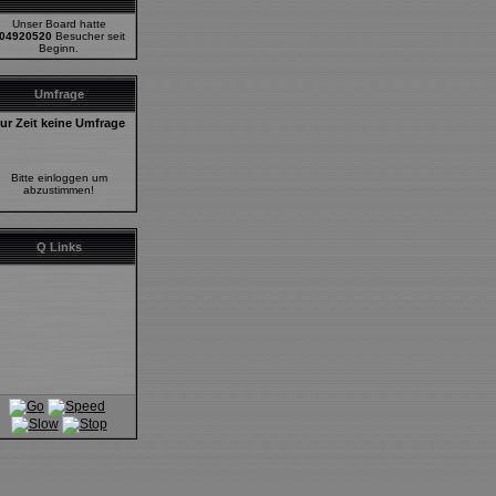
Unser Board hatte
04920520
Besucher seit
Beginn.
Umfrage
ur Zeit keine Umfrage
Bitte einloggen um
abzustimmen!
Q Links