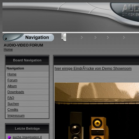
Home
FAQ
Suchen
Mitgliede
AUDIO-VIDEO FORUM
Home
Board Navigation
Navigation
hier einige EindrÃ¼cke von Demo Showroom
Home
Forum
Album
Downloads
FAQ
Suchen
Credits
Impressum
Letzte Beiträge
suche Imagination 4