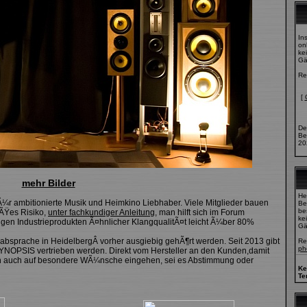
In
onl
ke
Gä
Re
[
De
Be
20
mehr Bilder
He
fÃ¼r ambitionierte Musik und Heimkino Liebhaber. Viele Mitglieder bauen
Be
bes
oÃŸes Risiko,
unter fachkundiger Anleitung
, man hilft sich im Forum
ke
gen Industrieprodukten Ã¤hnlicher KlangqualitÃ¤t leicht Ã¼ber 80%
Gä
bsprache in HeidelbergÂ vorher ausgiebig gehÃ¶rt werden. Seit 2013 gibt
Re
ph
 SYNOPSIS vertrieben werden. Direkt vom Hersteller an den Kunden,damit
en auch auf besondere WÃ¼nsche eingehen, sei es Abstimmung oder
Ke
Te