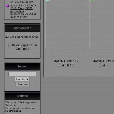
14, 2024 11:28 am
Imagination 4/K13/CX
2310/ T Amp S150
abzugeben
by
Wern
on Do Okt 10,
2024 9:34 pm
Wer Chattet?
Zur Zeit
0
Benutzer im Chat
[ Bitte einloggen zum
Chatten! ]
IMAGINATION 1+2
IMAGINATION 3
1
2
3
4
5
6
7
1
2
3
4
Suchen
Statistik
Wir haben
3744
registrierte
Benutzer.
Der neueste Benutzer ist
RedPetz1968
.