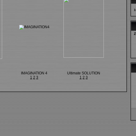
1
Z
IMAGINATION 4
Ultimate SOLUTION
1
2
3
1
2
3