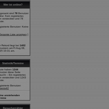
Wer ist online?
sgesamt sind
78
Benutzer
ine: Kein registrierter,
in versteckter und 78
ste.
gistrierte Benutzer: Keine
Gesamte Liste anzeigen
]
r Rekord liegt bei
1402
nutzern am Fr Aug 08,
25 10:31 am.
Statistik/Termine
ute haben
1244
nutzer diese Seite
ucht :: Ein registrierter,
in versteckter und 1243
ste.
gistrierte Benutzer:
oenix42
ine anstehenden
rmine
Besucherzähler