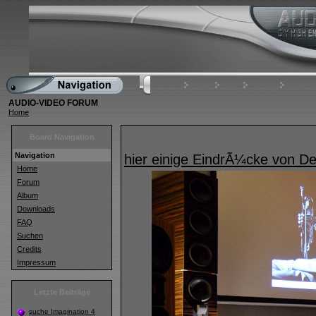
Home
FAQ
Suchen
Mitgliede
AUDIO-VIDEO FORUM
Home
Board Navigation
Navigation
hier einige EindrÃ¼cke von 
Home
Forum
Album
Downloads
FAQ
Suchen
Credits
Impressum
Letzte Beiträge
suche Imagination 4