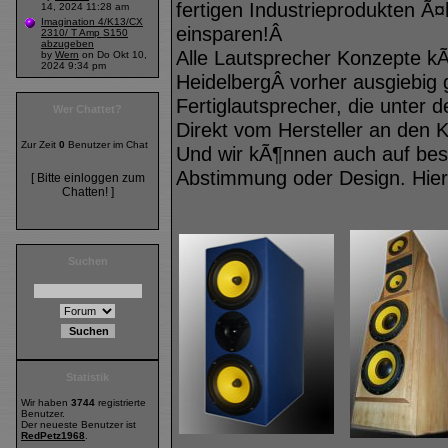
fertigen Industrieprodukten Ã¤
14, 2024 11:28 am
Imagination 4/K13/CX
einsparen!Â
2310/ T Amp S150
abzugeben
Alle Lautsprecher Konzepte k
by
Wern
on Do Okt 10,
2024 9:34 pm
HeidelbergÂ vorher ausgiebig 
Fertiglautsprecher, die unter
Wer Chattet?
Direkt vom Hersteller an den 
Zur Zeit
0
Benutzer im Chat
Und wir kÃ¶nnen auch auf be
Abstimmung oder Design. Hier 
[ Bitte einloggen zum
Chatten! ]
Suchen
Statistik
Wir haben
3744
registrierte
Benutzer.
Der neueste Benutzer ist
RedPetz1968
.