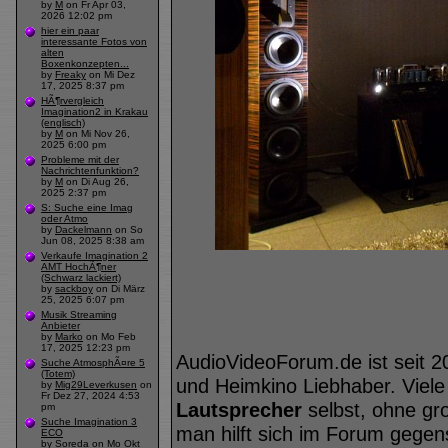
by
M
on Fr Apr 03,
2026 12:02 pm
hier ein paar
interessante Fotos von
alten
Boxenkonzepten...
by
Freaky
on Mi Dez
17, 2025 8:37 pm
HÃ¶rvergleich
Imagination2 in Krakau
(englisch)
by
M
on Mi Nov 26,
2025 6:00 pm
Probleme mit der
Nachrichtenfunktion?
by
M
on Di Aug 26,
2025 2:37 pm
S: Suche eine Imag
oder Atmo
by
Dackelmann
on So
Jun 08, 2025 8:38 am
Verkaufe Imagination 2
AMT HochÃ¶ner
(Schwarz lackiert)
by
sackboy
on Di März
25, 2025 6:07 pm
Musik Streaming
Anbieter
by
Marko
on Mo Feb
17, 2025 12:23 pm
AudioVideoForum.de ist seit 2
Suche AtmosphÃ¤re 5
(Totem)
und Heimkino Liebhaber. Viele
by
Mig29Leverkusen
on
Fr Dez 27, 2024 4:53
Lautsprecher
selbst, ohne gr
pm
Suche Imagination 3
man hilft sich im Forum geg
ECO
by
Soreda
on Mo Okt