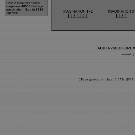
Unsere Benutzer haben
insgesamt
46536
Beiträge
geschrieben. Es gibt
3734
IMAGINATION 1+2
IMAGINATION 3
Themen.
1
2
3
4
5
6
7
1
2
3
4
AUDIO-VIDEO FORUM
Powered b
[ Page generation time: 0.073s (PHP