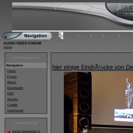
Home
FAQ
Suchen
Mitgliede
AUDIO-VIDEO FORUM
Home
Board Navigation
Navigation
hier einige EindrÃ¼cke von 
Home
Forum
Album
Downloads
FAQ
Suchen
Credits
Impressum
Letzte Beiträge
suche Imagination 4