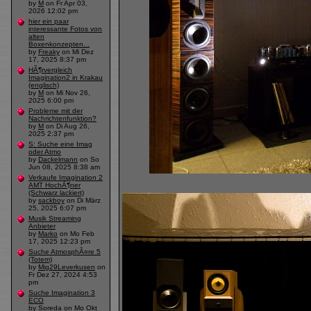
by
M
on Fr Apr 03,
2026 12:02 pm
hier ein paar
interessante Fotos von
alten
Boxenkonzepten...
by
Freaky
on Mi Dez
17, 2025 8:37 pm
HÃ¶rvergleich
Imagination2 in Krakau
(englisch)
by
M
on Mi Nov 26,
2025 6:00 pm
Probleme mit der
Nachrichtenfunktion?
by
M
on Di Aug 26,
2025 2:37 pm
S: Suche eine Imag
oder Atmo
by
Dackelmann
on So
Jun 08, 2025 8:38 am
Verkaufe Imagination 2
AMT HochÃ¶ner
(Schwarz lackiert)
by
sackboy
on Di März
25, 2025 6:07 pm
Musik Streaming
Anbieter
by
Marko
on Mo Feb
17, 2025 12:23 pm
Suche AtmosphÃ¤re 5
(Totem)
by
Mig29Leverkusen
on
Fr Dez 27, 2024 4:53
pm
Suche Imagination 3
ECO
by
Soreda
on Mo Okt