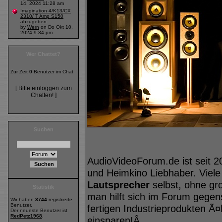
14, 2024 11:28 am
Imagination 4/K13/CX
2310/ T Amp S150
abzugeben
by
Wern
on Do Okt 10,
2024 9:34 pm
Wer Chattet?
Zur Zeit
0
Benutzer im Chat
[ Bitte einloggen zum
Chatten! ]
Suchen
AudioVideoForum.de ist seit 2
und Heimkino Liebhaber. Viele
Lautsprecher
selbst, ohne gr
Statistik
man hilft sich im Forum geg
Wir haben
3744
registrierte
Benutzer.
fertigen Industrieprodukten Ã¤
Der neueste Benutzer ist
RedPetz1968
.
einsparen!Â