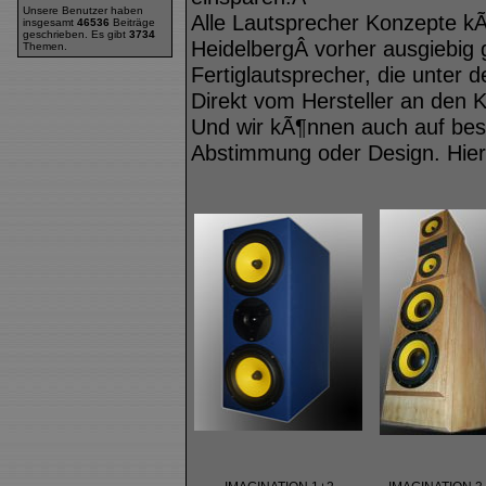
Unsere Benutzer haben
Alle Lautsprecher Konzepte k
insgesamt
46536
Beiträge
geschrieben. Es gibt
3734
HeidelbergÂ vorher ausgiebig 
Themen.
Fertiglautsprecher, die unter
Direkt vom Hersteller an den 
Und wir kÃ¶nnen auch auf be
Abstimmung oder Design. Hier 