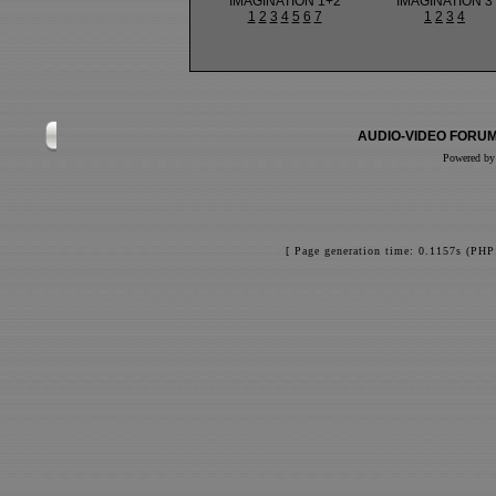
IMAGINATION 1+2
IMAGINATION 3
1
2
3
4
5
6
7
1
2
3
4
AUDIO-VIDEO FORUM
Powered b
[ Page generation time: 0.1157s (PHP