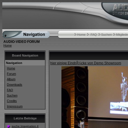
Home
FAQ
Suchen
Mitgliede
AUDIO-VIDEO FORUM
Home
Board Navigation
Navigation
hier einige EindrÃ¼cke von Demo Showroom
Home
Forum
Album
Downloads
FAQ
Suchen
Credits
Impressum
Letzte Beiträge
suche Imagination 4