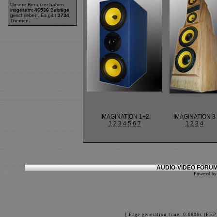
Unsere Benutzer haben
insgesamt
46536
Beiträge
geschrieben. Es gibt
3734
Themen.
IMAGINATION 1+2
IMAGINATION 3
1
2
3
4
5
6
7
1
2
3
4
AUDIO-VIDEO FORUM
Powered b
[ Page generation time: 0.0806s (PHP