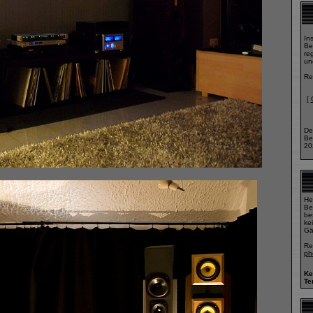
In
Be
reg
un
Re
[
De
Be
20
He
Be
bes
ke
Gä
Re
ph
Ke
Te