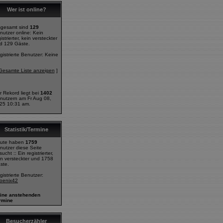
Wer ist online?
sgesamt sind
129
nutzer online: Kein
istrierter, kein versteckter
d 129 Gäste.
gistrierte Benutzer: Keine
Gesamte Liste anzeigen
]
r Rekord liegt bei
1402
nutzern am Fr Aug 08,
25 10:31 am.
Statistik/Termine
ute haben
1759
nutzer diese Seite
ucht :: Ein registrierter,
in versteckter und 1758
ste.
gistrierte Benutzer:
oenix42
ine anstehenden
rmine
Besucherzähler