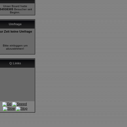
Unser Board hatte
04938305
Besucher seit
Beginn.
Umfrage
ur Zeit keine Umfrage
Bitte einloggen um
abzustimmen!
Q Links