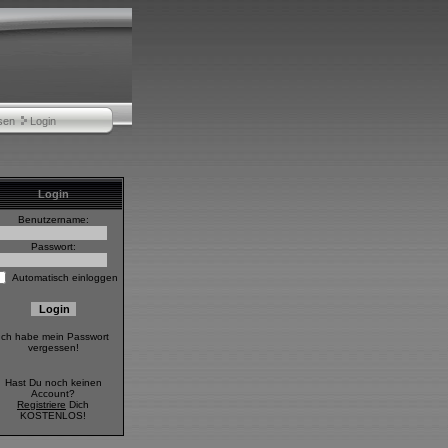
sen
Login
Login
Benutzername:
Passwort:
Automatisch einloggen
Ich habe mein Passwort
vergessen!
Hast Du noch keinen
Account?
Registriere
Dich
KOSTENLOS!