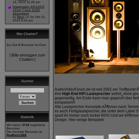
14, 2024 11:28 am
Imagination 4/K13/CX
2310/ T Amp S150
abzugeben
by
Wern
on Do Okt 10,
2024 9:34 pm
Wer Chattet?
Zur Zeit
0
Benutzer im Chat
[ Bitte einloggen zum
Chatten! ]
Suchen
AudioVideoForum.de ist seit 2002 ein Treffpunkt 
ihre
High End HiFi Lautsprecher
selbst, ohne gr
gegenseitig. Am Ende kann man gegenÃ¼ber ferti
einsparen!Â
Alle Lautsprecher Konzepte kÃ¶nnen nach Termina
es auch Fertiglautsprecher, die unter dem Label
spart ihr immer noch locker 60%! Und wir kÃ¶nn
Statistik
Design. Hier einige Beispiele:
Wir haben
3744
registrierte
Benutzer.
Der neueste Benutzer ist
RedPetz1968
.