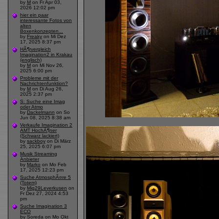
by
M
on Fr Apr 03,
2026 12:02 pm
hier ein paar
interessante Fotos von
alten
Boxenkonzepten...
by
Freaky
on Mi Dez
17, 2025 8:37 pm
HÃ¶rvergleich
Imagination2 in Krakau
(englisch)
by
M
on Mi Nov 26,
2025 6:00 pm
Probleme mit der
Nachrichtenfunktion?
by
M
on Di Aug 26,
2025 2:37 pm
S: Suche eine Imag
oder Atmo
by
Dackelmann
on So
Jun 08, 2025 8:38 am
Verkaufe Imagination 2
AMT HochÃ¶ner
(Schwarz lackiert)
by
sackboy
on Di März
25, 2025 6:07 pm
Musik Streaming
Anbieter
by
Marko
on Mo Feb
17, 2025 12:23 pm
Suche AtmosphÃ¤re 5
(Totem)
by
Mig29Leverkusen
on
Fr Dez 27, 2024 4:53
pm
Suche Imagination 3
ECO
by
Soreda
on Mo Okt