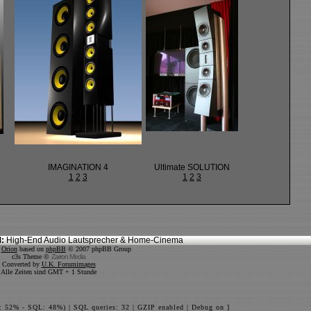
IMAGINATION 4
Ultimate SOLUTION
1
2
3
1
2
3
:
High-End Audio Lautsprecher & Home-Cinema
y
Orion
based on
phpBB
© 2007 phpBB Group
c3s Theme ©
Zarron Media
Converted by
U.K. Forumimages
Alle Zeiten sind GMT + 1 Stunde
: 52% - SQL: 48%) | SQL queries: 32 | GZIP enabled | Debug on ]