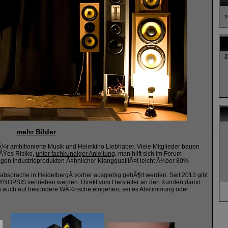
1
Z
mehr Bilder
fÃ¼r ambitionierte Musik und Heimkino Liebhaber. Viele Mitglieder bauen
oÃŸes Risiko,
unter fachkundiger Anleitung
, man hilft sich im Forum
gen Industrieprodukten Ã¤hnlicher KlangqualitÃ¤t leicht Ã¼ber 80%
bsprache in HeidelbergÂ vorher ausgiebig gehÃ¶rt werden. Seit 2013 gibt
 SYNOPSIS vertrieben werden. Direkt vom Hersteller an den Kunden,damit
en auch auf besondere WÃ¼nsche eingehen, sei es Abstimmung oder