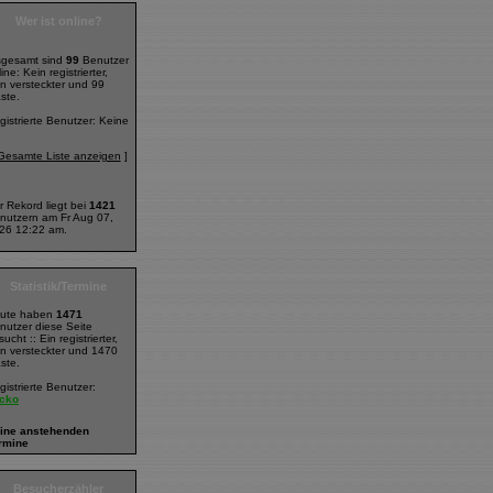
Wer ist online?
sgesamt sind
99
Benutzer
ine: Kein registrierter,
in versteckter und 99
ste.
gistrierte Benutzer: Keine
Gesamte Liste anzeigen
]
r Rekord liegt bei
1421
nutzern am Fr Aug 07,
26 12:22 am.
Statistik/Termine
ute haben
1471
nutzer diese Seite
ucht :: Ein registrierter,
in versteckter und 1470
ste.
gistrierte Benutzer:
cko
ine anstehenden
rmine
Besucherzähler