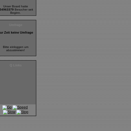
Unser Board hatte
04963379
Besucher seit
Beginn.
Umfrage
ur Zeit keine Umfrage
Bitte einloggen um
abzustimmen!
Q Links