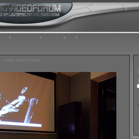
rliste
Benutzergruppen
Registrieren
Profil
Einloggen, um private Nachrichten zu le
AUDIO-VIDEO FORUM