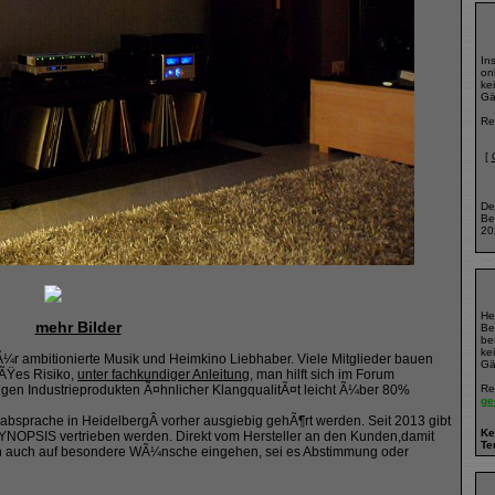
In
onl
ke
Gä
Re
[
De
Be
20
He
mehr Bilder
Be
bes
ke
fÃ¼r ambitionierte Musik und Heimkino Liebhaber. Viele Mitglieder bauen
Gä
oÃŸes Risiko,
unter fachkundiger Anleitung
, man hilft sich im Forum
Re
gen Industrieprodukten Ã¤hnlicher KlangqualitÃ¤t leicht Ã¼ber 80%
ge
bsprache in HeidelbergÂ vorher ausgiebig gehÃ¶rt werden. Seit 2013 gibt
Ke
 SYNOPSIS vertrieben werden. Direkt vom Hersteller an den Kunden,damit
Te
en auch auf besondere WÃ¼nsche eingehen, sei es Abstimmung oder