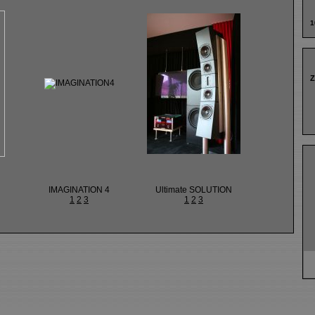
1
Z
IMAGINATION 4
Ultimate SOLUTION
1
2
3
1
2
3