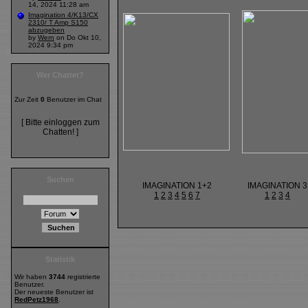
14, 2024 11:28 am
Imagination 4/K13/CX
2310/ T Amp S150
abzugeben
by
Wern
on Do Okt 10,
2024 9:34 pm
Wer Chattet?
Zur Zeit
0
Benutzer im Chat
[ Bitte einloggen zum
Chatten! ]
Suchen
IMAGINATION 1+2
IMAGINATION 3
1
2
3
4
5
6
7
1
2
3
4
Statistik
Wir haben
3744
registrierte
Benutzer.
Der neueste Benutzer ist
RedPetz1968
.