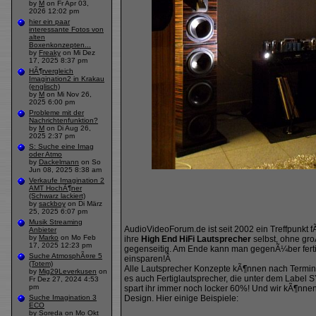
by
M
on Fr Apr 03,
2026 12:02 pm
hier ein paar
interessante Fotos von
alten
Boxenkonzepten...
by
Freaky
on Mi Dez
17, 2025 8:37 pm
HÃ¶rvergleich
Imagination2 in Krakau
(englisch)
by
M
on Mi Nov 26,
2025 6:00 pm
Probleme mit der
Nachrichtenfunktion?
by
M
on Di Aug 26,
2025 2:37 pm
S: Suche eine Imag
oder Atmo
by
Dackelmann
on So
Jun 08, 2025 8:38 am
Verkaufe Imagination 2
AMT HochÃ¶ner
(Schwarz lackiert)
by
sackboy
on Di März
25, 2025 6:07 pm
Musik Streaming
AudioVideoForum.de ist seit 2002 ein Treffpunkt 
Anbieter
by
Marko
on Mo Feb
ihre
High End HiFi Lautsprecher
selbst, ohne gr
17, 2025 12:23 pm
gegenseitig. Am Ende kann man gegenÃ¼ber ferti
Suche AtmosphÃ¤re 5
einsparen!Â
(Totem)
Alle Lautsprecher Konzepte kÃ¶nnen nach Termina
by
Mig29Leverkusen
on
es auch Fertiglautsprecher, die unter dem Label
Fr Dez 27, 2024 4:53
pm
spart ihr immer noch locker 60%! Und wir kÃ¶nn
Suche Imagination 3
Design. Hier einige Beispiele:
ECO
by
Soreda
on Mo Okt