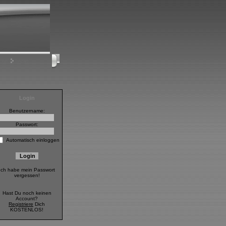
sen
Login
Login
Benutzername:
Passwort:
Automatisch einloggen
Ich habe mein Passwort
vergessen!
Hast Du noch keinen
Account?
Registriere
Dich
KOSTENLOS!