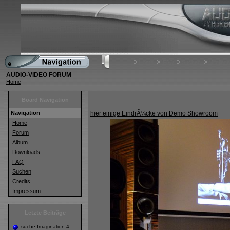
Home
FAQ
Suchen
Mitgliede
AUDIO-VIDEO FORUM
Home
Board Navigation
Navigation
hier einige EindrÃ¼cke von Demo Showroom
Home
Forum
Album
Downloads
FAQ
Suchen
Credits
Impressum
Letzte Beiträge
suche Imagination 4