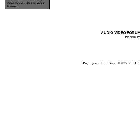
geschrieben. Es gibt
3735
Themen.
AUDIO-VIDEO FORUM
Powered b
[ Page generation time: 0.0953s (PHP