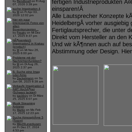
fertigen Industrieprodukten Ã¤
by
Rendboell
on Fr Aug
07, 2026 3:39 pm
einsparen!Â
suche Imagination 4
by
M
on Fr Apr 03,
Alle Lautsprecher Konzepte k
2026 12:02 pm
hier ein paar
HeidelbergÂ vorher ausgiebig 
interessante Fotos von
alten
Fertiglautsprecher, die unter
Boxenkonzepten...
by
Freaky
on Mi Dez
Direkt vom Hersteller an den 
17, 2025 8:37 pm
HÃ¶rvergleich
Und wir kÃ¶nnen auch auf be
Imagination2 in Krakau
(englisch)
Abstimmung oder Design. Hier 
by
M
on Mi Nov 26,
2025 6:00 pm
Probleme mit der
Nachrichtenfunktion?
by
M
on Di Aug 26,
2025 2:37 pm
S: Suche eine Imag
oder Atmo
by
Dackelmann
on So
Jun 08, 2025 8:38 am
Verkaufe Imagination 2
AMT HochÃ¶ner
(Schwarz lackiert)
by
sackboy
on Di März
25, 2025 6:07 pm
Musik Streaming
Anbieter
by
Marko
on Mo Feb
17, 2025 12:23 pm
Suche AtmosphÃ¤re 5
(Totem)
by
Mig29Leverkusen
on Fr Dez 27, 2024
4:53 pm