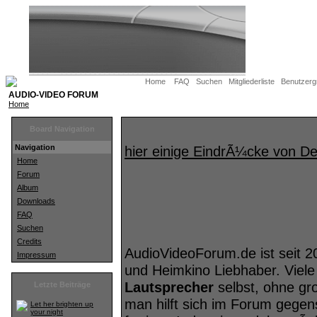
Home
FAQ
Suchen
Mitgliederliste
Benutzerg
AUDIO-VIDEO FORUM
Home
Board Navigation
Navigation
hier einige EindrÃ¼cke von 
Home
Forum
Album
Downloads
FAQ
Suchen
Credits
AudioVideoForum.de ist seit 2
Impressum
und Heimkino Liebhaber. Viele
Lautsprecher
selbst, ohne gr
Letzte Beiträge
man hilft sich im Forum geg
Let her brighten up
your night