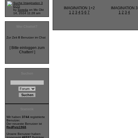
Suche Imagination 3
ECO
IMAGINATION 1+2
IMAGINATION 3
by
Soreda
on Mo Okt
1
2
3
4
5
6
7
1
2
3
4
14, 2024 11:28 am
Wer Chattet?
Zur Zeit
0
Benutzer im Chat
[ Bitte einloggen zum
Chatten! ]
Suchen
Statistik
Wir haben
3744
registrierte
Benutzer.
Der neueste Benutzer ist
RedPetz1968
.
Unsere Benutzer haben
insgesamt
46537
Beiträge