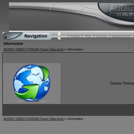
Home
FAQ
Suchen
Mitgliederliste
Information
AUDIO-VIDEO FORUM Foren-Übersicht
» Information
Dieses Thema i
AUDIO-VIDEO FORUM Foren-Übersicht
» Information