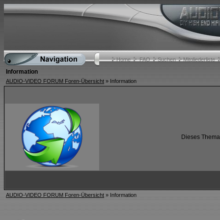
Home
FAQ
Suchen
Mitgliederliste
Information
AUDIO-VIDEO FORUM Foren-Übersicht
» Information
Dieses Thema i
AUDIO-VIDEO FORUM Foren-Übersicht
» Information