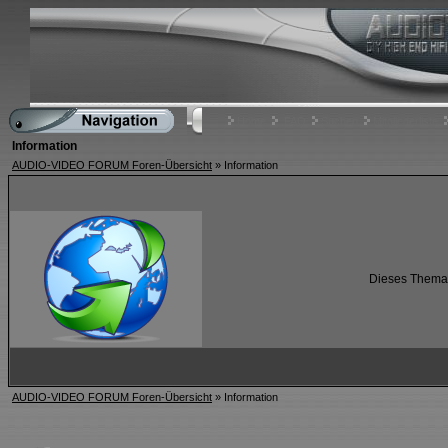
Home
FAQ
Suchen
Mitgliederliste
Information
AUDIO-VIDEO FORUM Foren-Übersicht
» Information
Dieses Thema i
AUDIO-VIDEO FORUM Foren-Übersicht
» Information