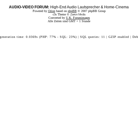
AUDIO-VIDEO FORUM:
High-End Audio Lautsprecher & Home-Cinema
Powered by
Orion
based on
phpBB
© 2007 phpBB Group
c3s Theme ©
Zarron Media
Converted by
U.K. Forumimages
Alle Zeiten sind GMT + 1 Stunde
 generation time: 0.0369s (PHP: 77% - SQL: 23%) | SQL queries: 11 | GZIP enabled | Deb