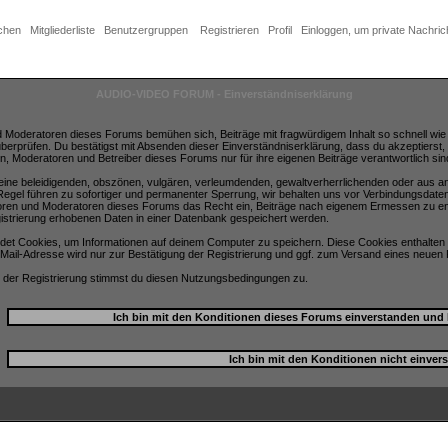
chen
Mitgliederliste
Benutzergruppen
Registrieren
Profil
Einloggen, um private Nachric
AUDIO-VIDEO FORUM - Einverständniserklärung
d Moderatoren dieses Forums bemühen sich, Beiträge mit fragwürdigem Inhalt so schnell wie m
überprüfen. Du bestätigst mit Absenden dieser Einverständniserklärung, dass du akzeptierst
n, Moderatoren und Betreiber dieses Forums nur für ihre eigenen Beiträge verantwortlich sin
 keine beleidigenden, obszönen, vulgären, verleumdenden, gewaltverherrlichenden oder aus a
egel führen zu sofortiger und permanenter Sperrung, wir behalten uns vor Verbindungsdate
toren und Moderatoren dieses Forums das Recht ein, Beiträge nach eigenem Ermessen zu ent
istrierung erhobenen Daten in einer Datenbank gespeichert werden.
et Cookies, um Informationen auf deinem Computer zu speichern. Diese Cookies enthalten 
Mail-Adresse wird nur zur Bestätigung der Registrierung und ggf. zum Versand eines neuen
 der Registrierung stimmst du diesen Nutzungsbedingungen zu.