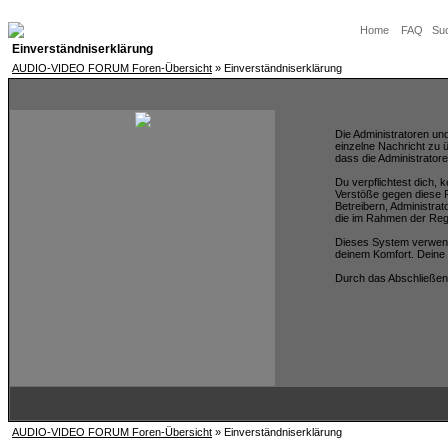
Home
FAQ
Su
Einverständniserklärung
AUDIO-VIDEO FORUM Foren-Übersicht
» Einverständniserklärung
Die Administratoren un
einzelne Nachricht zu 
dass die Administratore
Du verpflichtest dich,
Verstöße gegen diese R
Betreibern, Administra
die im Rahmen der Reg
Dieses System verwend
deinem Komfort. Deine 
Durch das Abschließen
AUDIO-VIDEO FORUM Foren-Übersicht
» Einverständniserklärung