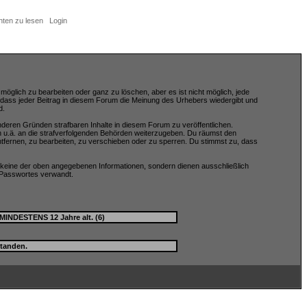
hten zu lesen
Login
öglich zu bearbeiten oder ganz zu löschen, aber es ist nicht möglich, jede
, dass jeder Beitrag in diesem Forum die Meinung des Urhebers wiedergibt und
d.
nderen Gründen strafbaren Inhalte in diesem Forum zu veröffentlichen.
n u.ä. an die strafverfolgenden Behörden weiterzugeben. Du räumst den
fernen, zu bearbeiten, zu verschieben oder zu sperren. Du stimmst zu, dass
keine der oben angegebenen Informationen, sondern dienen ausschließlich
 Passwortes verwandt.