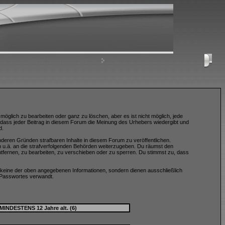
nloggen, um private Nachrichten zu lesen
Login
öglich zu bearbeiten oder ganz zu löschen, aber es ist nicht möglich, jede
, dass jeder Beitrag in diesem Forum die Meinung des Urhebers wiedergibt und
d.
nderen Gründen strafbaren Inhalte in diesem Forum zu veröffentlichen.
n u.ä. an die strafverfolgenden Behörden weiterzugeben. Du räumst den
fernen, zu bearbeiten, zu verschieben oder zu sperren. Du stimmst zu, dass
keine der oben angegebenen Informationen, sondern dienen ausschließlich
 Passwortes verwandt.