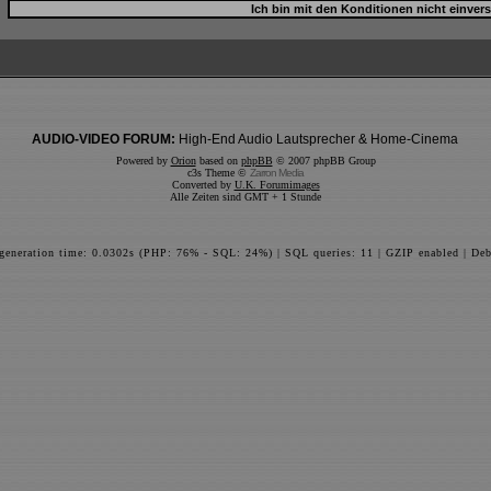
AUDIO-VIDEO FORUM:
High-End Audio Lautsprecher & Home-Cinema
Powered by
Orion
based on
phpBB
© 2007 phpBB Group
c3s Theme ©
Zarron Media
Converted by
U.K. Forumimages
Alle Zeiten sind GMT + 1 Stunde
 generation time: 0.0302s (PHP: 76% - SQL: 24%) | SQL queries: 11 | GZIP enabled | Deb