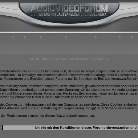
Home
FAQ
Suchen
Mitgliederliste
Benutzergruppen
Registrieren
Profil
Ei
AUDIO-VIDEO FORUM - Einverständniserklärung
d Moderatoren dieses Forums bemühen sich, Beiträge mit fragwürdigem Inhalt so schnell wie m
überprüfen. Du bestätigst mit Absenden dieser Einverständniserklärung, dass du akzeptierst
n, Moderatoren und Betreiber dieses Forums nur für ihre eigenen Beiträge verantwortlich sin
 keine beleidigenden, obszönen, vulgären, verleumdenden, gewaltverherrlichenden oder aus a
egel führen zu sofortiger und permanenter Sperrung, wir behalten uns vor Verbindungsdate
toren und Moderatoren dieses Forums das Recht ein, Beiträge nach eigenem Ermessen zu ent
istrierung erhobenen Daten in einer Datenbank gespeichert werden.
et Cookies, um Informationen auf deinem Computer zu speichern. Diese Cookies enthalten 
Mail-Adresse wird nur zur Bestätigung der Registrierung und ggf. zum Versand eines neuen
 der Registrierung stimmst du diesen Nutzungsbedingungen zu.