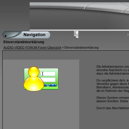
Einverständniserklärung
AUDIO-VIDEO FORUM Foren-Übersicht
» Einverständniserklärung
Die Administratoren un
einzelne Nachricht zu 
dass die Administratore
Du verpflichtest dich,
Verstöße gegen diese R
Betreibern, Administra
die im Rahmen der Reg
Dieses System verwend
deinem Komfort. Deine 
Durch das Abschließen