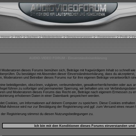
Home
FAQ
Suchen
Mitgliederliste
Benutzergruppen
Registrieren
Profil
Ei
AUDIO-VIDEO FORUM - Einverständniserklärung
d Moderatoren dieses Forums bemühen sich, Beiträge mit fragwürdigem Inhalt so schnell wie m
überprüfen. Du bestätigst mit Absenden dieser Einverständniserklärung, dass du akzeptierst
n, Moderatoren und Betreiber dieses Forums nur für ihre eigenen Beiträge verantwortlich sin
 keine beleidigenden, obszönen, vulgären, verleumdenden, gewaltverherrlichenden oder aus a
egel führen zu sofortiger und permanenter Sperrung, wir behalten uns vor Verbindungsdate
toren und Moderatoren dieses Forums das Recht ein, Beiträge nach eigenem Ermessen zu ent
istrierung erhobenen Daten in einer Datenbank gespeichert werden.
et Cookies, um Informationen auf deinem Computer zu speichern. Diese Cookies enthalten 
Mail-Adresse wird nur zur Bestätigung der Registrierung und ggf. zum Versand eines neuen
 der Registrierung stimmst du diesen Nutzungsbedingungen zu.