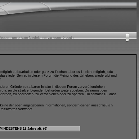
nloggen, um private Nachrichten zu lesen
Login
öglich zu bearbeiten oder ganz zu löschen, aber es ist nicht möglich, jede
, dass jeder Beitrag in diesem Forum die Meinung des Urhebers wiedergibt und
d.
nderen Gründen strafbaren Inhalte in diesem Forum zu veröffentlichen.
n u.ä. an die strafverfolgenden Behörden weiterzugeben. Du räumst den
fernen, zu bearbeiten, zu verschieben oder zu sperren. Du stimmst zu, dass
keine der oben angegebenen Informationen, sondern dienen ausschließlich
 Passwortes verwandt.