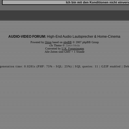
AUDIO-VIDEO FORUM:
High-End Audio Lautsprecher & Home-Cinema
Powered by
Orion
based on
phpBB
© 2007 phpBB Group
c3s Theme ©
Zarron Media
Converted by
U.K. Forumimages
Alle Zeiten sind GMT + 1 Stunde
 generation time: 0.0281s (PHP: 75% - SQL: 25%) | SQL queries: 11 | GZIP enabled | Deb