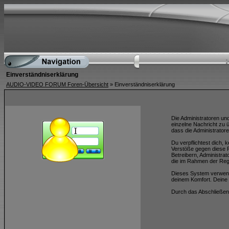
Einverständniserklärung
AUDIO-VIDEO FORUM Foren-Übersicht
» Einverständniserklärung
Die Administratoren un
einzelne Nachricht zu 
dass die Administratore
Du verpflichtest dich,
Verstöße gegen diese R
Betreibern, Administra
die im Rahmen der Reg
Dieses System verwend
deinem Komfort. Deine 
Durch das Abschließen