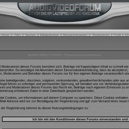
Home
FAQ
Suchen
Mitgliederliste
Benutzergruppen
Registrieren
Profil
Ei
AUDIO-VIDEO FORUM - Einverständniserklärung
d Moderatoren dieses Forums bemühen sich, Beiträge mit fragwürdigem Inhalt so schnell wie m
überprüfen. Du bestätigst mit Absenden dieser Einverständniserklärung, dass du akzeptierst
n, Moderatoren und Betreiber dieses Forums nur für ihre eigenen Beiträge verantwortlich sin
 keine beleidigenden, obszönen, vulgären, verleumdenden, gewaltverherrlichenden oder aus a
egel führen zu sofortiger und permanenter Sperrung, wir behalten uns vor Verbindungsdate
toren und Moderatoren dieses Forums das Recht ein, Beiträge nach eigenem Ermessen zu ent
istrierung erhobenen Daten in einer Datenbank gespeichert werden.
et Cookies, um Informationen auf deinem Computer zu speichern. Diese Cookies enthalten 
Mail-Adresse wird nur zur Bestätigung der Registrierung und ggf. zum Versand eines neuen
 der Registrierung stimmst du diesen Nutzungsbedingungen zu.