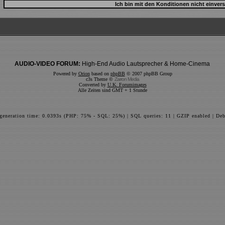
AUDIO-VIDEO FORUM:
High-End Audio Lautsprecher & Home-Cinema
Powered by
Orion
based on
phpBB
© 2007 phpBB Group
c3s Theme ©
Zarron Media
Converted by
U.K. Forumimages
Alle Zeiten sind GMT + 1 Stunde
 generation time: 0.0393s (PHP: 75% - SQL: 25%) | SQL queries: 11 | GZIP enabled | Deb