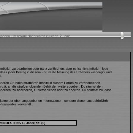
nloggen, um private Nachrichten zu lesen
Login
öglich zu bearbeiten oder ganz zu löschen, aber es ist nicht möglich, jede
, dass jeder Beitrag in diesem Forum die Meinung des Urhebers wiedergibt und
d.
nderen Gründen strafbaren Inhalte in diesem Forum zu veröffentlichen.
n u.ä. an die strafverfolgenden Behörden weiterzugeben. Du räumst den
fernen, zu bearbeiten, zu verschieben oder zu sperren. Du stimmst zu, dass
keine der oben angegebenen Informationen, sondern dienen ausschließlich
 Passwortes verwandt.