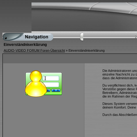
Einverständniserklärung
AUDIO-VIDEO FORUM Foren-Übersicht
» Einverständniserklärung
Die Administratoren un
einzelne Nachricht zu 
dass die Administratore
Du verpflichtest dich,
Verstöße gegen diese R
Betreibern, Administra
die im Rahmen der Reg
Dieses System verwend
deinem Komfort. Deine 
Durch das Abschließen