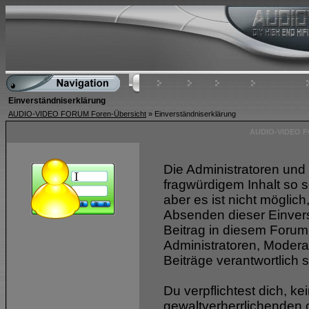
Home
FAQ
Suchen
Mitgliederliste
Einverständniserklärung
AUDIO-VIDEO FORUM Foren-Übersicht
» Einverständniserklärung
AUDIO-VIDEO FO
Die Administratoren und
fragwürdigem Inhalt so s
aber es ist nicht möglich
Absenden dieser Einvers
Beitrag in diesem Forum
Administratoren, Modera
Beiträge verantwortlich s
Du verpflichtest dich, 
gewaltverherrlichenden 