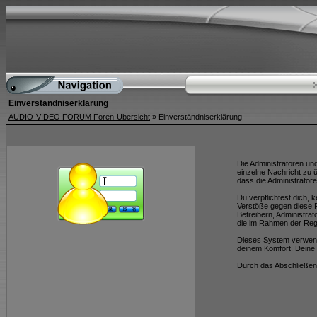
Einverständniserklärung
AUDIO-VIDEO FORUM Foren-Übersicht
» Einverständniserklärung
Die Administratoren un
einzelne Nachricht zu 
dass die Administratore
Du verpflichtest dich,
Verstöße gegen diese R
Betreibern, Administra
die im Rahmen der Reg
Dieses System verwend
deinem Komfort. Deine 
Durch das Abschließen