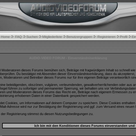
Home
FAQ
Suchen
Mitgliederliste
Benutzergruppen
Registrieren
Profil
Ei
AUDIO-VIDEO FORUM - Einverständniserklärung
d Moderatoren dieses Forums bemühen sich, Beiträge mit fragwürdigem Inhalt so schnell wie m
überprüfen. Du bestätigst mit Absenden dieser Einverständniserklärung, dass du akzeptierst
n, Moderatoren und Betreiber dieses Forums nur für ihre eigenen Beiträge verantwortlich sin
 keine beleidigenden, obszönen, vulgären, verleumdenden, gewaltverherrlichenden oder aus a
egel führen zu sofortiger und permanenter Sperrung, wir behalten uns vor Verbindungsdate
toren und Moderatoren dieses Forums das Recht ein, Beiträge nach eigenem Ermessen zu ent
istrierung erhobenen Daten in einer Datenbank gespeichert werden.
et Cookies, um Informationen auf deinem Computer zu speichern. Diese Cookies enthalten 
Mail-Adresse wird nur zur Bestätigung der Registrierung und ggf. zum Versand eines neuen
 der Registrierung stimmst du diesen Nutzungsbedingungen zu.