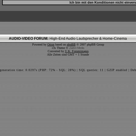
AUDIO-VIDEO FORUM:
High-End Audio Lautsprecher & Home-Cinema
Powered by
Orion
based on
phpBB
© 2007 phpBB Group
c3s Theme ©
Zarron Media
Converted by
U.K. Forumimages
Alle Zeiten sind GMT + 1 Stunde
 generation time: 0.0297s (PHP: 72% - SQL: 28%) | SQL queries: 11 | GZIP enabled | Deb