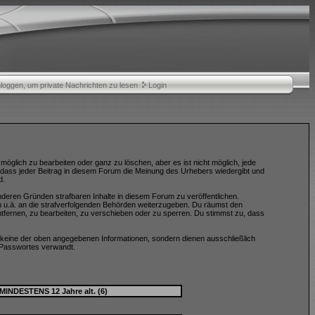
nloggen, um private Nachrichten zu lesen
Login
öglich zu bearbeiten oder ganz zu löschen, aber es ist nicht möglich, jede
, dass jeder Beitrag in diesem Forum die Meinung des Urhebers wiedergibt und
d.
nderen Gründen strafbaren Inhalte in diesem Forum zu veröffentlichen.
n u.ä. an die strafverfolgenden Behörden weiterzugeben. Du räumst den
fernen, zu bearbeiten, zu verschieben oder zu sperren. Du stimmst zu, dass
keine der oben angegebenen Informationen, sondern dienen ausschließlich
 Passwortes verwandt.