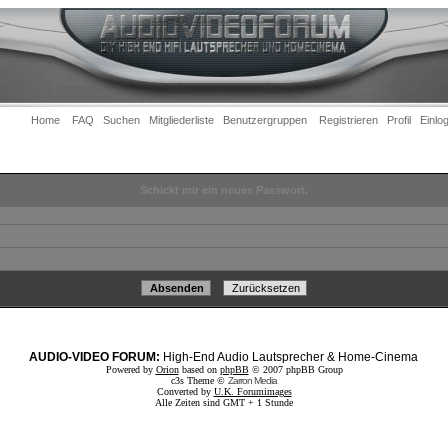
Home
FAQ
Suchen
Mitgliederliste
Benutzergruppen
Registrieren
Profil
Einlo
Schickt mir ein neues Passwort.
AUDIO-VIDEO FORUM:
High-End Audio Lautsprecher & Home-Cinema
Powered by
Orion
based on
phpBB
© 2007 phpBB Group
c3s Theme ©
Zarron Media
Converted by
U.K. Forumimages
Alle Zeiten sind GMT + 1 Stunde