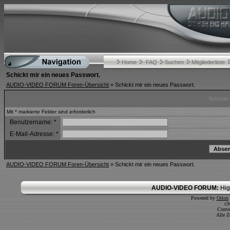
Home
FAQ
Suchen
Mitgliederliste
Schickt mir ein neues Passwort.
AUDIO-VIDEO FORUM Foren-Übersicht
» Schickt mir ein neues Passwort.
Schickt
Mit * markierte Felder sind erforderlich
Benutzername:
*
E-Mail-Adresse:
*
AUDIO-VIDEO FORUM Foren-Übersicht
» Schickt mir ein neues Passwort.
AUDIO-VIDEO FORUM:
Hig
Powered by
Orion
c3
Conve
Alle Z