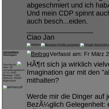
abgeschmiert und ich habÂ
Und mein CDP spinnt auch
auch besch...eiden.
_________________
Ciao Jan
michaellang
Verfasst am: Fr März 
Stammgast
HÃ¶rt sich ja wirklich vi
Geschlecht:
Alter: 58
Imagination gar mit den "
Anmeldungsdatum:
27.01.2003
Beiträge: 1565
mithalten?
Wohnort: 06493
Ballenstedt
Werde mir die Dinger auf 
BezÃ¼glich Gelegenheit: e