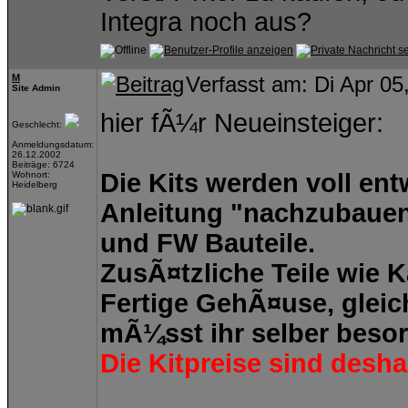
Integra noch aus?
M
Verfasst am: Di Apr 05
Site Admin
hier fÃ¼r Neueinsteiger:
Geschlecht:
Anmeldungsdatum:
26.12.2002
Beiträge: 6724
Die Kits werden voll en
Wohnort:
Heidelberg
Anleitung "nachzubauen"
und FW Bauteile.
ZusÃ¤tzliche Teile wie 
Fertige GehÃ¤use, gleich
mÃ¼sst ihr selber beso
Die Kitpreise sind desha