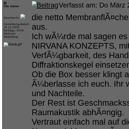
M
Verfasst am: Do März 
Site Admin
die netto MembranflÃ¤che 
Geschlecht:
aus.
Anmeldungsdatum:
26.12.2002
Beiträge: 6724
Ich wÃ¼rde mal sagen es i
Wohnort:
Heidelberg
NIRVANA KONZEPTS, mit e
VerfÃ¼gbarkeit, des Handl
Diffraktionskegel einsetzen
Ob die Box besser klingt a
Ã¼berlasse ich euch. Ihr w
und Nachteile.
Der Rest ist Geschmackss
Raumakustik abhÃ¤ngig.
Vertraut einfach mal auf d