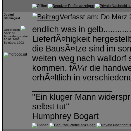
Jockel
Verfasst am: Do März 
Stammgast
endlich was in gelb...........
Geschlecht:
Alter: 63
LieferfÃ¤higkeit hergestellt
Anmeldungsdatum:
10.02.2003
Beiträge: 1502
die BausÃ¤tze sind im so
weiten weg nach walldorf 
kommen. fÃ¼r die handwer
erhÃ¤ltlich in verschiedene
_________________
"Ein kluger Mann widerspric
selbst tut"
Humphrey Bogart