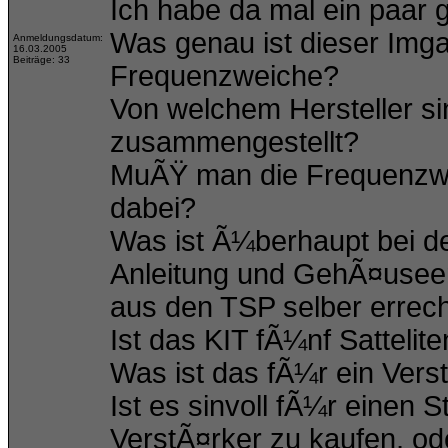
Ich habe da mal ein paar
Was genau ist dieser Img
Anmeldungsdatum:
16.03.2005
Beiträge: 33
Frequenzweiche?
Von welchem Hersteller si
zusammengestellt?
MuÃŸ man die Frequenzwei
dabei?
Was ist Ã¼berhaupt bei de
Anleitung und GehÃ¤usee
aus den TSP selber errec
Ist das KIT fÃ¼nf Sattelit
Was ist das fÃ¼r ein Vers
Ist es sinvoll fÃ¼r einen
VerstÃ¤rker zu kaufen, od