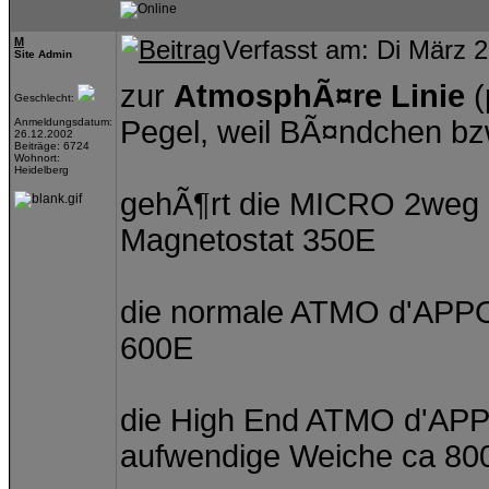
M
Verfasst am: Di März 
Site Admin
zur
AtmosphÃ¤re Linie
(
Geschlecht:
Pegel, weil BÃ¤ndchen b
Anmeldungsdatum:
26.12.2002
Beiträge: 6724
Wohnort:
Heidelberg
gehÃ¶rt die MICRO 2weg 
Magnetostat 350E
die normale ATMO d'APPO
600E
die High End ATMO d'AP
aufwendige Weiche ca 80