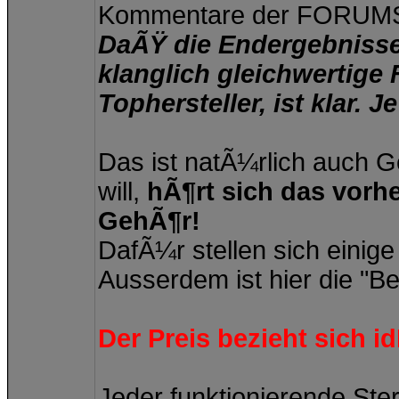
Kommentare der FORUMS-
DaÃŸ die Endergebnisse 
klanglich gleichwertige
Tophersteller, ist klar.
Das ist natÃ¼rlich auch 
will,
hÃ¶rt sich das vorh
GehÃ¶r!
DafÃ¼r stellen sich einig
Ausserdem ist hier die "Ber
Der Preis bezieht sich 
Jeder funktionierende Ste