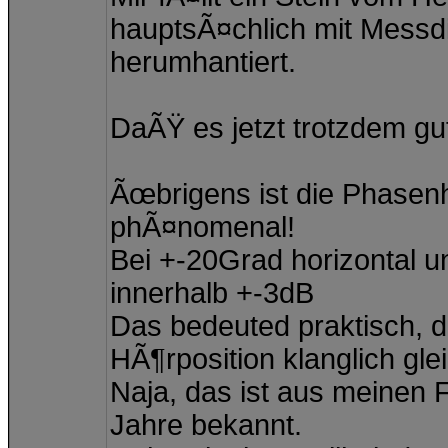
hauptsÃ¤chlich mit Mes
herumhantiert.
DaÃŸ es jetzt trotzdem gut
Ãœbrigens ist die Phase
phÃ¤nomenal!
Bei +-20Grad horizontal u
innerhalb +-3dB
Das bedeuted praktisch, d
HÃ¶rposition klanglich gle
Naja, das ist aus meine
Jahre bekannt.