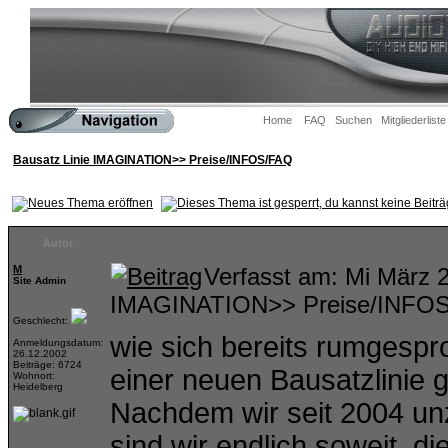
Home
FAQ
Suchen
Mitgliederliste
Bausatz Linie IMAGINATION>> Preise/INFOS/FAQ
Autor
M
Verfasst am: Mi März 
Site Admin
IMAGINATION>> Preise/INFO
Geschlecht:
wie sich bereits rumgespr
Anmeldungsdatum:
26.12.2002
Beiträge: 6724
einer neuen Bausatzlinie g
Wohnort:
Heidelberg
Nachdem wir seit 2004 un
sind wir endlich soweit, di