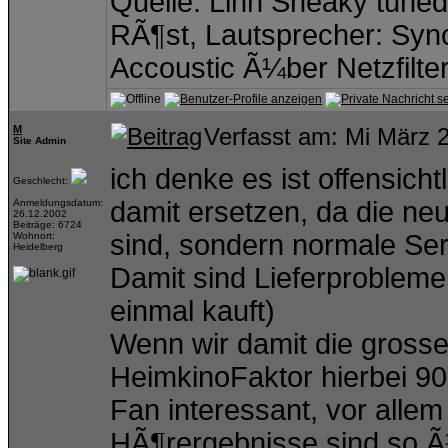
Quelle: Linn Sneaky tuned 
RÃ¶st, Lautsprecher: Syno
Accoustic Ã¼ber Netzfilte
M
Verfasst am: Mi März 
Site Admin
ich denke es ist offensich
Geschlecht:
damit ersetzen, da die n
Anmeldungsdatum:
26.12.2002
Beiträge: 6724
sind, sondern normale Se
Wohnort:
Heidelberg
Damit sind Lieferprobleme 
einmal kauft)
Wenn wir damit die grosse 
HeimkinoFaktor hierbei 90
Fan interessant, vor allem
HÃ¶rergebnisse sind so Ã¼