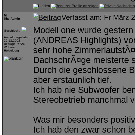
M
Verfasst am: Fr März 
Site Admin
Modell one wurde gestern
Geschlecht:
(ANDREAS Highlights) von
Anmeldungsdatum:
26.12.2002
Beiträge: 6724
sehr hohe ZimmerlautstÃ
Wohnort:
Heidelberg
DachschrÃ¤ge meisterte s
Durch die geschlossene B
aber erstaunlich tief.
Ich hab nie Subwoofer be
Stereobetrieb manchmal vo
Was mir besonders positiv 
Ich hab den zwar schon b