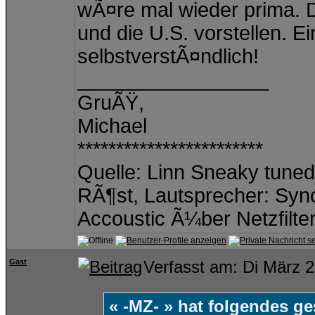
wÃ¤re mal wieder prima. D
und die U.S. vorstellen. 
selbstverstÃ¤ndlich!
_________________
GruÃŸ,
Michael
************************
Quelle: Linn Sneaky tuned 
RÃ¶st, Lautsprecher: Syno
Accoustic Ã¼ber Netzfilte
Gast
Verfasst am: Di März 
« -MZ- » hat folgendes g