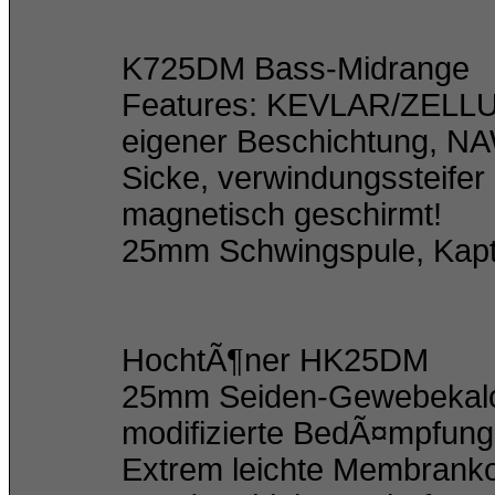
K725DM Bass-Midrange
Features: KEVLAR/ZE
eigener Beschichtung, 
Sicke, verwindungsste
magnetisch geschirmt!
25mm Schwingspule, Kapton
HochtÃ¶ner HK25DM
25mm Seiden-Gewebekalot
modifizierte BedÃ¤mpfung h
Extrem leichte Membranko