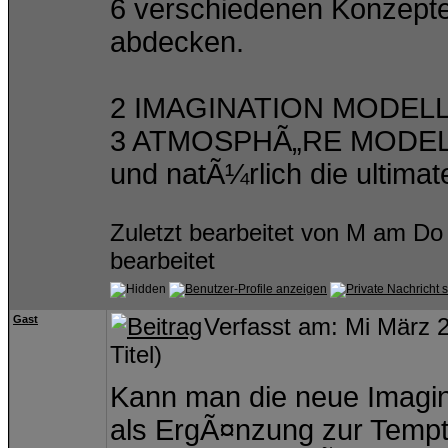
6 verschiedenen Konzept
abdecken.
2 IMAGINATION MODEL
3 ATMOSPHÃ„RE MODE
und natÃ¼rlich die ultim
Zuletzt bearbeitet von M am Do
bearbeitet
Gast
Verfasst am: Mi März
Titel)
Kann man die neue Imagin
als ErgÃ¤nzung zur Tempt