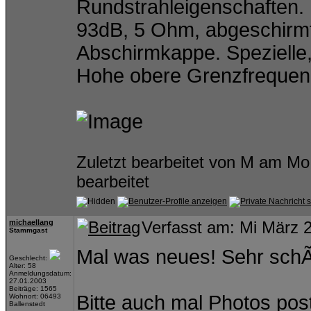
Rundstrahleigenschaften.
93dB, 5 Ohm, abgeschir
Abschirmkappe. Spezielle,
Hohe obere Grenzfrequen
Zuletzt bearbeitet von M am Mo
bearbeitet
michaellang
Verfasst am: Mi März 
Stammgast
Mal was neues! Sehr schÃ
Geschlecht:
Alter: 58
Anmeldungsdatum:
27.01.2003
Beiträge: 1565
Bitte auch mal Photos pos
Wohnort: 06493
Ballenstedt