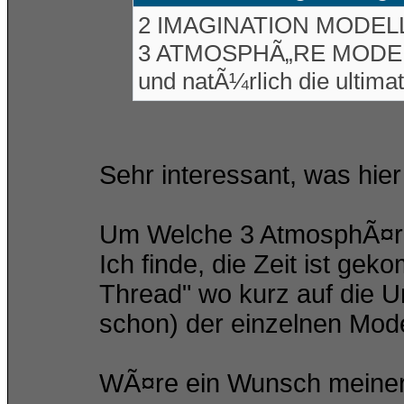
2 IMAGINATION MODEL
3 ATMOSPHÃ„RE MODE
und natÃ¼rlich die ultim
Sehr interessant, was hier
Um Welche 3 AtmosphÃ¤re
Ich finde, die Zeit ist ge
Thread" wo kurz auf die U
schon) der einzelnen Mode
WÃ¤re ein Wunsch meiner