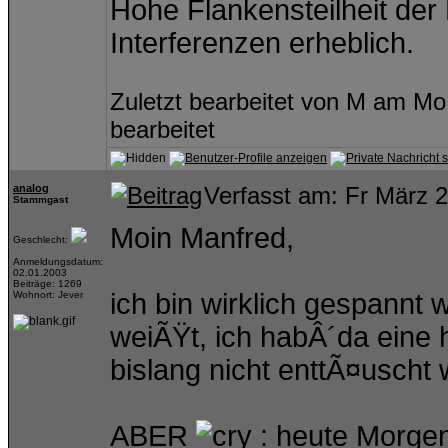
Hohe Flankensteilheit der
Interferenzen erheblich.
Zuletzt bearbeitet von M am Mo
bearbeitet
analog
Verfasst am: Fr März 
Stammgast
Moin Manfred,
Geschlecht:
Anmeldungsdatum:
02.01.2003
Beiträge: 1269
ich bin wirklich gespannt 
Wohnort: Jever
weiÃŸt, ich habÂ´da eine
bislang nicht enttÃ¤uscht 
ABER
: heute Morgen 