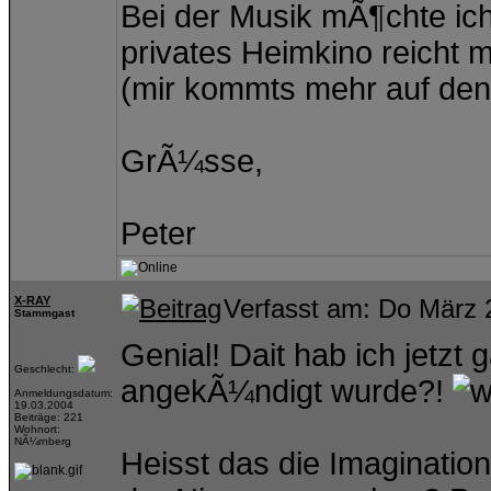
Bei der Musik mÃ¶chte ich
privates Heimkino reicht 
(mir kommts mehr auf den 
GrÃ¼sse,
Peter
X-RAY
Verfasst am: Do März 
Stammgast
Genial! Dait hab ich jetzt 
Geschlecht:
angekÃ¼ndigt wurde?!
Anmeldungsdatum:
19.03.2004
Beiträge: 221
Wohnort:
NÃ¼rnberg
Heisst das die Imagination