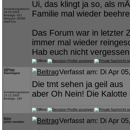
Ui, das klingt ja so, als
Anmeldungsdatum:
Familie mal wieder beehr
29.05.2003
Beiträge: 421
Wohnort: 35390
GieÃŸen
Das Forum war in letzter Z
immer mal wieder reinges
Hab euch nicht vergessen.
SÃ¶ren
Verfasst am: Di Apr 05
Stammgast
Die tmt sehen ja geil aus
aber Oh Nein! Die Kalotte
Anmeldungsdatum:
15.12.2003
Beiträge: 180
Kitty
Verfasst am: Di Apr 05
junior member