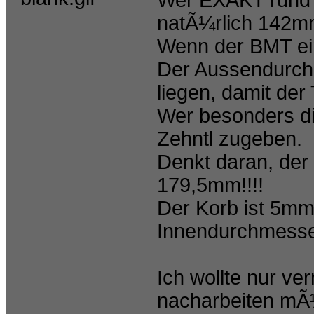
Wer EXAKT rund 
natÃ¼rlich 142m
Wenn der BMT ein
Der Aussendurch
liegen, damit der 
Wer besonders dic
Zehntl zugeben.
Denkt daran, der
179,5mm!!!!
Der Korb ist 5mm
Innendurchmess
Ich wollte nur ve
nacharbeiten mÃ