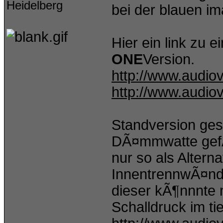
Heidelberg
bei der blauen im
Hier ein link zu 
ONE
Version.
http://www.audiov
http://www.audiov
Standversion ge
DÃ¤mmwatte gefÃ¼
nur so als Alterna
InnentrennwÃ¤nde
dieser kÃ¶nnnte 
Schalldruck im t