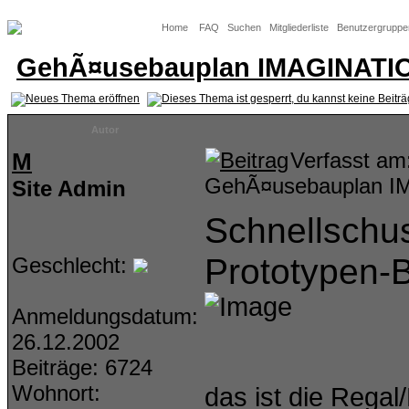
Home
FAQ
Suchen
Mitgliederliste
Benutzergruppe
GehÃ¤usebauplan IMAGINATIO
Autor
M
Verfasst a
GehÃ¤usebauplan I
Site Admin
Schnellschu
Prototypen-
Geschlecht:
Anmeldungsdatum:
26.12.2002
Beiträge: 6724
Wohnort:
das ist die Rega