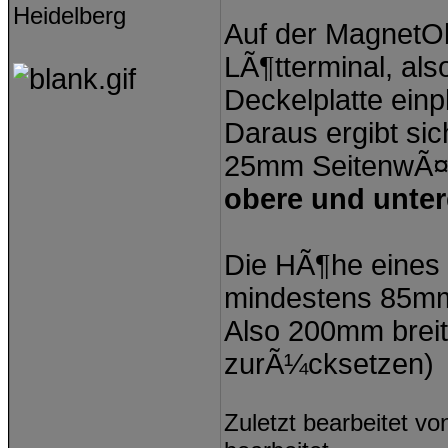
Heidelberg
Auf der MagnetOb
LÃ¶tterminal, al
Deckelplatte einp
Daraus ergibt si
25mm SeitenwÃ¤n
obere und unte
Die HÃ¶he eines
mindestens 85m
Also 200mm brei
zurÃ¼cksetzen)
Zuletzt bearbeitet v