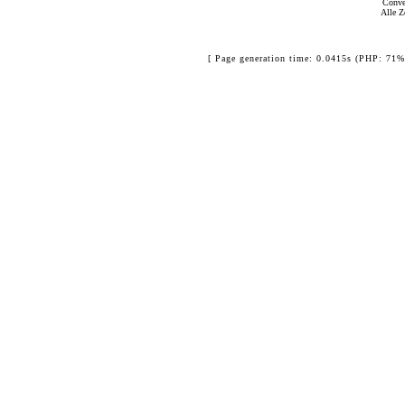
Conve
Alle Z
[ Page generation time: 0.0415s (PHP: 71%