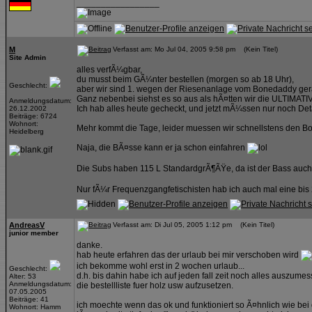
_________________
M
Verfasst am: Mo Jul 04, 2005 9:58 pm (Kein Titel)
Site Admin
alles verfÃ¼gbar,
du musst beim GÃ¼nter bestellen (morgen so ab 18 Uhr),
Geschlecht:
aber wir sind 1. wegen der Riesenanlage vom Bonedaddy gera
Ganz nebenbei siehst es so aus als hÃ¤tten wir die ULTIMA
Anmeldungsdatum:
Ich hab alles heute gecheckt, und jetzt mÃ¼ssen nur noch De
26.12.2002
Beiträge: 6724
Wohnort:
Mehr kommt die Tage, leider muessen wir schnellstens den 
Heidelberg
Naja, die BÃ¤sse kann er ja schon einfahren
Die Subs haben 115 L StandardgrÃ¶ÃŸe, da ist der Bass auch
Nur fÃ¼r Frequenzgangfetischisten hab ich auch mal eine bis 
AndreasV
Verfasst am: Di Jul 05, 2005 1:12 pm (Kein Titel)
junior member
danke.
hab heute erfahren das der urlaub bei mir verschoben wird
ich bekomme wohl erst in 2 wochen urlaub...
Geschlecht:
d.h. bis dahin habe ich auf jeden fall zeit noch alles auszume
Alter: 53
Anmeldungsdatum:
die bestellliste fuer holz usw aufzusetzen.
07.05.2005
Beiträge: 41
ich moechte wenn das ok und funktioniert so Ã¤hnlich wie bei 
Wohnort: Hamm