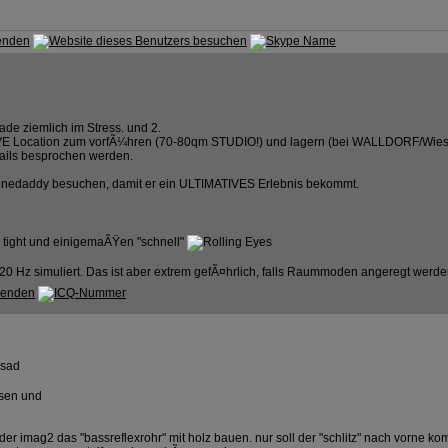
de ziemlich im Stress. und 2.
TIVE Location zum vorfÃ¼hren (70-80qm STUDIO!) und lagern (bei WALLDORF/Wies
tails besprochen werden.
Bonedaddy besuchen, damit er ein ULTIMATIVES Erlebnis bekommt.
 tight und einigemaÃŸen "schnell"
20 Hz simuliert. Das ist aber extrem gefÃ¤hrlich, falls Raummoden angeregt werde
ssen und
der imag2 das "bassreflexrohr" mit holz bauen. nur soll der "schlitz" nach vorne 