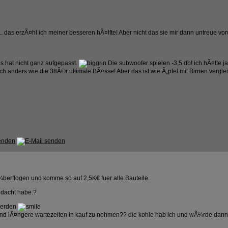
 das erzÃ¤hl ich meiner besseren hÃ¤lfte! Aber nicht das sie mir dann untreue vorwi
s hat nicht ganz aufgepasst.
Die subwoofer spielen -3,5 db! ich hÃ¤tte
anders wie die 38Ã©r ultimate BÃ¤sse! Aber das ist wie Ã„pfel mit Birnen verglei
Ã¼berflogen und komme so auf 2,5K€ fuer alle Bauteile.
edacht habe.?
 werden
 sind lÃ¤ngere wartezeiten in kauf zu nehmen?? die kohle hab ich und wÃ¼rde dann 