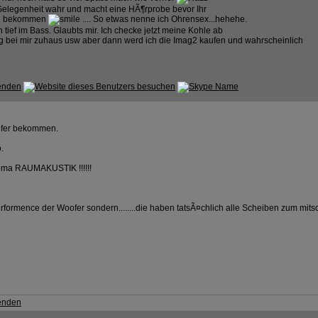
e Gelegenheit wahr und macht eine HÃ¶rprobe bevor Ihr
ren bekommen
.... So etwas nenne ich Ohrensex...hehehe.
 tief im Bass. Glaubts mir. Ich checke jetzt meine Kohle ab
g bei mir zuhaus usw aber dann werd ich die Imag2 kaufen und wahrscheinlich
oofer bekommen.
.
hema RAUMAKUSTIK !!!!!!
rmence der Woofer sondern........die haben tatsÃ¤chlich alle Scheiben zum mitschwingen g