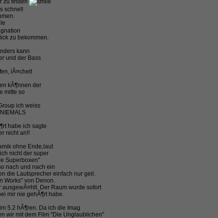
r zu finden
s schnell
ehmen.
agnation
lick zu bekommen.
 Anders kann
er und der Bass
en, lÃ¤chelt
ren kÃ¶nnen der
e mitte so
Group ich weiss
er NIEMALS
¶rt habe ich sagte
r nicht an!!
namik ohne Ende,laut
ich nicht der super
ure Superboxen"
 so nach und nach ein
 die Lautsprecher einfach nur geil.
an Works" von Denon.
ur ausgewÃ¤hlt. Der Raum wurde sofort
bei mir nie gehÃ¶rt habe.
 im 5.2 hÃ¶ren. Da ich die Imag
 wir mit dem Film "Die Unglaublichen"