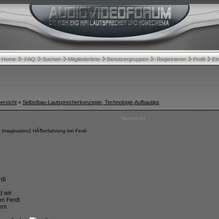
Home
FAQ
Suchen
Mitgliederliste
Benutzergruppen
Registrieren
Profil
Ei
rsicht
»
Selbstbau-Lautsprecherkonzepte, Technologie,Aufbautips
Nachricht
Imagination2 HÃ¶rerfahrung bei Ferdi
rdi
n
d wir
on Ferdi
ern