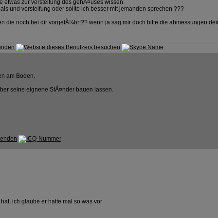
ne etwas zur versteifung des gehÃ¤uses wissen.
als und versteifung oder sollte ich besser mit jemanden sprechen ???
ie noch bei dir vorgefÃ¼hrt?? wenn ja sag mir doch bitte die abmessungen dein
ten am Boden.
t aber seine eignene StÃ¤nder bauen lassen.
at, ich glaube er hatte mal so was vor