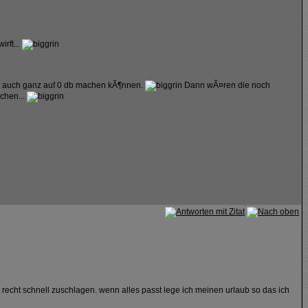
rft...
 ja auch ganz auf 0 db machen kÃ¶nnen.
Dann wÃ¤ren die noch
chen...
recht schnell zuschlagen. wenn alles passt lege ich meinen urlaub so das ich