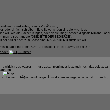
gendwas zu verkaufen, ist eine VorfÃ¼hrung.
er jeder einfach schreiben. Eure Bewertungen sind viel wichtiger.
en will, wie die Sachen klingen, oder ob die Imag2 besser klingt als Nirvana3 ode
 Es kommen ja noch andere "OBEJEKTE DER BEGIERDE".
il der pfuller noch zum Spass eine IMAGINATION 3 aufstellen will.
mischt (aber mit dem US SUB Fotos diese Tage) das wÃ¤re bei Ulm.
m ja wirklich das wasser im mund zusammen! muss jetzt auch noch das geld zusa
anrufen.
and
 auch bei mir zu hÃ¶ren sein! die gehÃ¤usefragen zur regalvariante hab ich auch gr