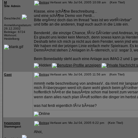
M
Verfasst am: Mo Jul 04, 2005 10:08 am (Kein Titel)
Site Admin
Klasse, eine schÃ¶ne Beschreibung...
und eine schÃ¶ne Demo von Ferdi...
Geschlecht:
Bitte ergÃ¤nz doch das im thread "was ist wo vorfÃ¼hrbar"
und bitte an die anderen, tragt euch auch in die Liste ein.
Anmeldungsdatum:
26.12.2002
Beiträge: 6724
Bendenkt , die einzige Chance, fÃ¼r GÃ¼nter und Andreas, ir
Wohnort:
Es glaubt uns leider kein Mensch, denn sowas kann ja Herstell
Heidelberg
Deshalb lehn ich mich ja nicht aus dem Fenster, wenn jmd wiss
Wir haben mit der jetzigen Linie einfach mehr Spielraum.
DemnÃ¤chst stehen 2 Anlagen in Ã–sterreich, u.U. sogar 3, we
Beim Bonedaddy steht auch eine Anlage aus IMAG 2 und 1 ge
Gast
Verfasst am: Mo Jul 04, 2005 11:56 am (Kein Titel)
mmmh nette beschreibung von andreasV.. da rinnt mir langsa
mich Ã¼berzeugen werd ich dann wohl gleich beim gÃ¼nther 
hoffentlich hÃ¤lt er die bausÃ¤tze schon mal bereit zum vers
wenn dann alles nach plan lÃ¤uft sollten die dinger im herbst
was hat ferdi eigentlich fÃ¼r bÃ¤sse?
tysonzero
Verfasst am: Mo Jul 04, 2005 6:22 pm (Kein Titel)
Stammgast
Ahoi,