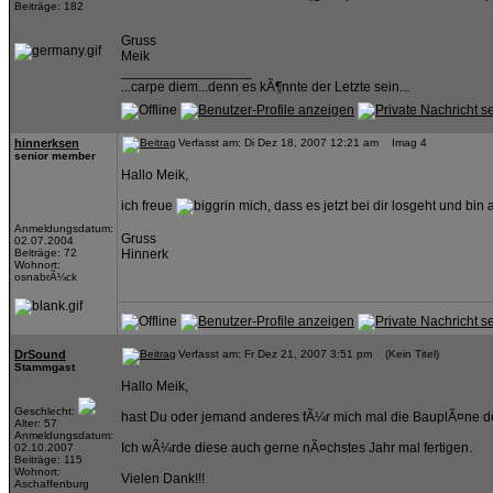
Beiträge: 182
Gruss
Meik
_________________
...carpe diem...denn es kÃ¶nnte der Letzte sein...
hinnerksen
Verfasst am: Di Dez 18, 2007 12:21 am Imag 4
senior member
Hallo Meik,
ich freue
mich, dass es jetzt bei dir losgeht und bin
Anmeldungsdatum:
Gruss
02.07.2004
Beiträge: 72
Hinnerk
Wohnort:
osnabrÃ¼ck
DrSound
Verfasst am: Fr Dez 21, 2007 3:51 pm (Kein Titel)
Stammgast
Hallo Meik,
Geschlecht:
hast Du oder jemand anderes fÃ¼r mich mal die BauplÃ¤ne 
Alter: 57
Anmeldungsdatum:
Ich wÃ¼rde diese auch gerne nÃ¤chstes Jahr mal fertigen.
02.10.2007
Beiträge: 115
Wohnort:
Vielen Dank!!!
Aschaffenburg