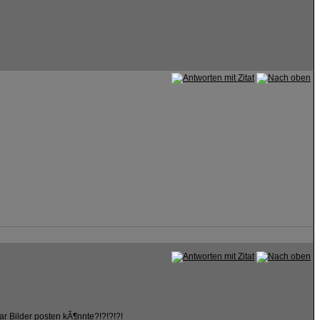
r Bilder posten kÃ¶nnte?!?!?!?!