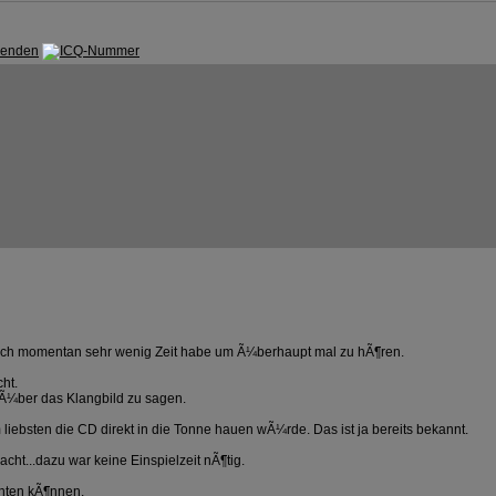
 ich momentan sehr wenig Zeit habe um Ã¼berhaupt mal zu hÃ¶ren.
cht.
 Ã¼ber das Klangbild zu sagen.
iebsten die CD direkt in die Tonne hauen wÃ¼rde. Das ist ja bereits bekannt.
ht...dazu war keine Einspielzeit nÃ¶tig.
chten kÃ¶nnen.