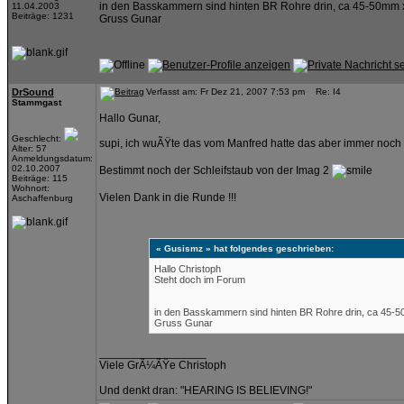
in den Basskammern sind hinten BR Rohre drin, ca 45-50m
11.04.2003
Beiträge: 1231
Gruss Gunar
DrSound
Verfasst am: Fr Dez 21, 2007 7:53 pm Re: I4
Stammgast
Hallo Gunar,
Geschlecht:
supi, ich wuÃŸte das vom Manfred hatte das aber immer noch n
Alter: 57
Anmeldungsdatum:
02.10.2007
Bestimmt noch der Schleifstaub von der Imag 2
Beiträge: 115
Wohnort:
Vielen Dank in die Runde !!!
Aschaffenburg
« Gusismz » hat folgendes geschrieben:
Hallo Christoph
Steht doch im Forum
in den Basskammern sind hinten BR Rohre drin, ca 45
Gruss Gunar
_________________
Viele GrÃ¼ÃŸe Christoph
Und denkt dran: "HEARING IS BELIEVING!"