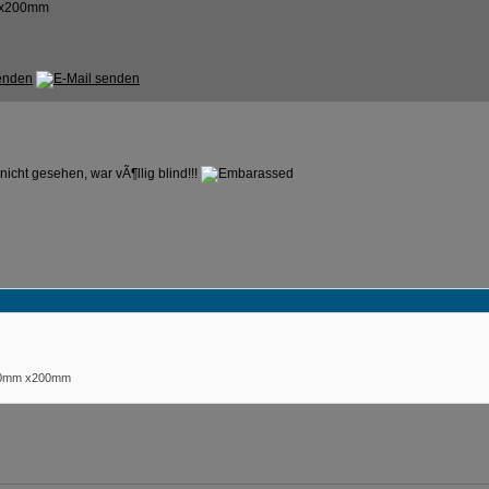
m x200mm
icht gesehen, war vÃ¶llig blind!!!
-50mm x200mm