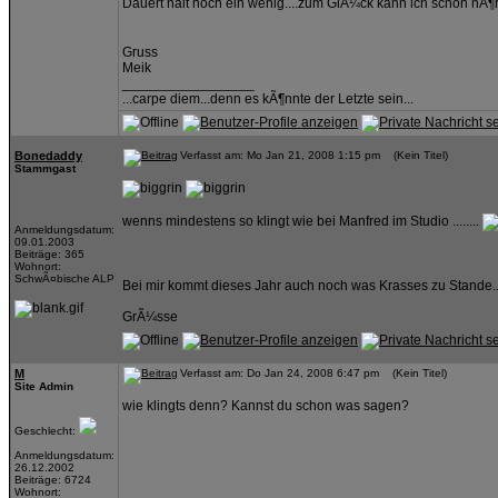
Dauert halt noch ein wenig....zum GlÃ¼ck kann ich schon hÃ
Gruss
Meik
_________________
...carpe diem...denn es kÃ¶nnte der Letzte sein...
Bonedaddy
Verfasst am: Mo Jan 21, 2008 1:15 pm (Kein Titel)
Stammgast
wenns mindestens so klingt wie bei Manfred im Studio ........
Anmeldungsdatum:
09.01.2003
Beiträge: 365
Wohnort:
SchwÃ¤bische ALP
Bei mir kommt dieses Jahr auch noch was Krasses zu Stande...
GrÃ¼sse
M
Verfasst am: Do Jan 24, 2008 6:47 pm (Kein Titel)
Site Admin
wie klingts denn? Kannst du schon was sagen?
Geschlecht:
Anmeldungsdatum:
26.12.2002
Beiträge: 6724
Wohnort: