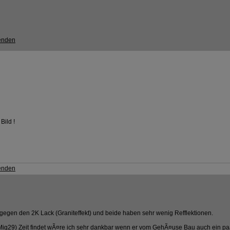
Bild !
t gegen den 2K Lack (Graniteffekt) und beide haben sehr wenig Refflektionen.
(Mig29) Zeit findet wÃ¤re ich sehr dankbar wenn er vom GehÃ¤use Bau auch ein paa