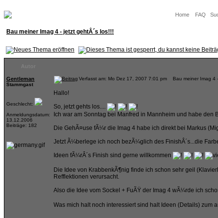
Home
FAQ
Su
Bau meiner Imag 4 - jetzt gehtÂ´s los!!!
Autor
Gentleman
Verfasst am: Mo Dez 17, 2007 7:01 pm Bau meiner Imag 4 - je
Stammgast
Hallo!
Geschlecht:
So, jetzt gehts los....
Ich war am Sonntag bei Manfred in Mannheim und habe den Ba
Anmeldungsdatum:
13.12.2006
Beiträge: 182
Die GehÃ¤use fÃ¼r die Imag 4 habe ich direkt bei Markus (Mig2
Jetzt Ã¼berlege ich noch bezÃ¼glich des FinishÂ´s...die Farbe 
Ideen fÃ¼rÂ´s Finish sind gerne willkommen
Die Idee von KrabbenkÃ¶nig finde ich schon sehr geil (Klavier
Refflektionen verursacht.
Also die Idee vom Sockel + FuÃŸ der Imag 4 wÃ¼rde ich sch
Was mich halt noch interessiert sind halt Ideen (Details) zum 