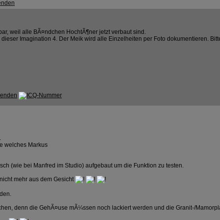
r, weil alle BÃ¤ndchen HochtÃ¶ner jetzt verbaut sind.
ieser Imagination 4. Der Meik wird alle Einzelheiten per Foto dokumentieren. Bitte 
.
se welches Markus
h (wie bei Manfred im Studio) aufgebaut um die Funktion zu testen.
 nicht mehr aus dem Gesicht
rden.
chen, denn die GehÃ¤use mÃ¼ssen noch lackiert werden und die Granit-/Mamorplatt