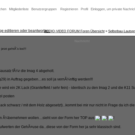
chen
Mitgliederliste
Benutzergruppen
Registrieren
Profil
Einloggen, um private Nachric
AUDIO-VIDEO FORUM Foren-Übersicht
»
Selbstbau-Lautspr
Nachricht
tzt gehtÂ´s los!!!
usatz fÃ¼r die Imag 4 abgeholt.
9) in Auftrag gegeben....es soll ja vernÃ¼nftig werden!!!
wird ein 2K Lack (Graniteffekt / sehr fein) - identisch zu den Imag 2 und die K11 S
lack schwarz / mit dem Holz abgesetzt)...kommt bei mir nur nicht in Frage da ich d
on Ã¼bernehmen wollen....sieht von der Form her TOP aus
aufwerten der GehÃ¤use da...diese von der Form her ja sehr klassisch sind.