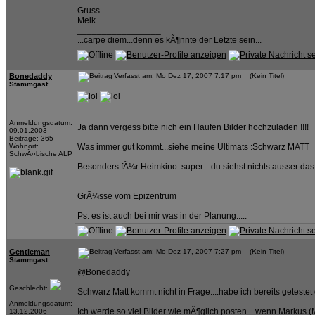
Gruss
Meik
_________________
...carpe diem...denn es kÃ¶nnte der Letzte sein...
Bonedaddy
Verfasst am: Mo Dez 17, 2007 7:17 pm (Kein Titel)
Stammgast
Anmeldungsdatum:
Ja dann vergess bitte nich ein Haufen Bilder hochzuladen !!!!
09.01.2003
Beiträge: 365
Wohnort:
Was immer gut kommt...siehe meine Ultimats :Schwarz MATT
SchwÃ¤bische ALP
Besonders fÃ¼r Heimkino..super....du siehst nichts ausser das 
GrÃ¼sse vom Epizentrum
Ps. es ist auch bei mir was in der Planung.....
Gentleman
Verfasst am: Mo Dez 17, 2007 7:27 pm (Kein Titel)
Stammgast
@Bonedaddy
Geschlecht:
Schwarz Matt kommt nicht in Frage....habe ich bereits geteste
Anmeldungsdatum:
Ich werde so viel Bilder wie mÃ¶glich posten....wenn Markus 
13.12.2006