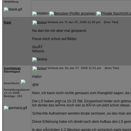
Heidelberg
Gast
Verfasst am: Fr Jan 25, 2008 12:36 pm (Kein Titel)
Na dan bin ich aber mal gespannt.
Freue mich schon auf Bilder.
GruÃŸ
Nilsens
Gentleman
Verfasst am: So Jan 27, 2008 11:51 pm (Kein Titel)
Stammgast
Hallo!
Geschlecht:
@M
Anmeldungsdatum:
Nein, ich kann noch nichts genaues zum Klangbild sagen, da
13.12.2006
Beiträge: 182
Die LS haben jetzt ca 10-15 Std. Einspielzeit hinter sich gebra
Ich denke das wÃ¤re noch viel zu frÃ¼h um jetzt schon etwas
Schlechte Aufnahmen werden brutal zerrissen, so das man am l
Diese Erfahrung habe ich direkt nach dem Aufbau des LS gemac
In den nÃ¤chsten 1-2 Wochen werde ich sicherlich mehr beri