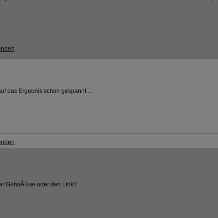
 auf das Ergebnis schon gespannt....
der GehaÃ¼se oder den Link?