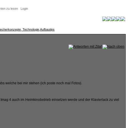
hten zu lesen
Login
echerkonzepte, Technologie,Aufbautips
ubs welche bei mir stehen (ich poste noch mal Fotos).
ie Imag 4 auch im Heimkinobetrieb einsetzen werde und der Klavierlack zu viel