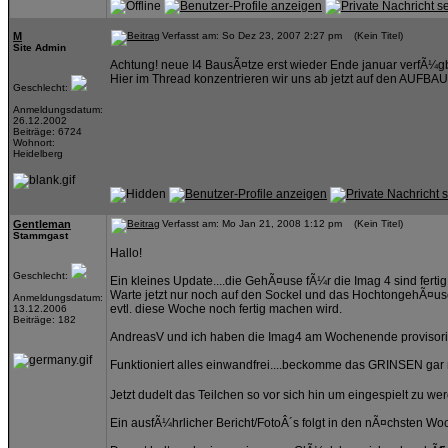
M
Verfasst am: So Dez 23, 2007 2:27 pm (Kein Titel)
Site Admin
Achtung! neue I4 BausÃ¤tze erst wieder Ende januar verfÃ¼gba
Hier im Thread konzentrieren wir uns ab jetzt auf den AUFBAU d
Geschlecht:
Anmeldungsdatum:
26.12.2002
Beiträge: 6724
Wohnort:
Heidelberg
Gentleman
Verfasst am: Mo Jan 21, 2008 1:12 pm (Kein Titel)
Stammgast
Hallo!
Geschlecht:
Ein kleines Update....die GehÃ¤use fÃ¼r die Imag 4 sind fertig
Warte jetzt nur noch auf den Sockel und das HochtongehÃ¤u
Anmeldungsdatum:
evtl. diese Woche noch fertig machen wird.
13.12.2006
Beiträge: 182
AndreasV und ich haben die Imag4 am Wochenende provisorisc
Funktioniert alles einwandfrei....beckomme das GRINSEN gar
Jetzt dudelt das Teilchen so vor sich hin um eingespielt zu we
Ein ausfÃ¼hrlicher Bericht/FotoÂ´s folgt in den nÃ¤chsten Wo