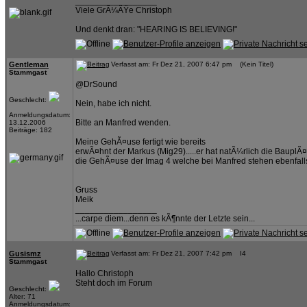
_________________
Viele GrÃ¼ÃŸe Christoph
Und denkt dran: "HEARING IS BELIEVING!"
Gentleman
Verfasst am: Fr Dez 21, 2007 6:47 pm (Kein Titel)
Stammgast
@DrSound
Geschlecht:
Nein, habe ich nicht.
Anmeldungsdatum:
Bitte an Manfred wenden.
13.12.2006
Beiträge: 182
Meine GehÃ¤use fertigt wie bereits
erwÃ¤hnt der Markus (Mig29).....er hat natÃ¼rlich die Baupl
die GehÃ¤use der Imag 4 welche bei Manfred stehen ebenfalls 
Gruss
Meik
_________________
...carpe diem...denn es kÃ¶nnte der Letzte sein...
Gusismz
Verfasst am: Fr Dez 21, 2007 7:42 pm I4
Stammgast
Hallo Christoph
Steht doch im Forum
Geschlecht:
Alter: 71
Anmeldungsdatum: