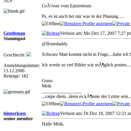
ALP
GrÃ¼sse vom Epizentrum
Ps. es ist auch bei mir was in der Planung.....
Gentleman
Verfasst am: Mo Dez 17, 2007 7:27 p
Stammgast
@Bonedaddy
Schwarz Matt kommt nicht in Frage....habe ich b
Geschlecht:
Ich werde so viel Bilder wie mÃ¶glich posten.
Anmeldungsdatum:
13.12.2006
Beiträge: 182
Gruss
Meik
_________________
...carpe diem...denn es kÃ¶nnte der Letzte sein..
hinnerksen
Verfasst am: Di Dez 18, 2007 12:21
senior member
Hallo Meik,