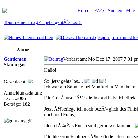
Home
FAQ
Suchen
Mitgli
Bau meiner Imag 4 - jetzt gehtÂ´s los!!!
Autor
Gentleman
Verfasst am: Mo Dez 17, 2007 7:01 pm
Stammgast
Hallo!
So, jetzt gehts los....
Geschlecht:
Ich war am Sonntag bei Manfred in Mannheim u
Anmeldungsdatum:
Die GehÃ¤use fÃ¼r die Imag 4 habe ich direkt b
13.12.2006
Beiträge: 182
Jetzt Ã¼berlege ich noch bezÃ¼glich des FinishÂ
noch mal Fotos).
Ideen fÃ¼rÂ´s Finish sind gerne willkommen
Die Idee von KrabbenkÃ¶nig finde ich schon seh