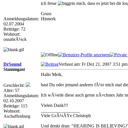
ich freue
mich, dass es jetzt bei dir l
Gruss
Anmeldungsdatum:
Hinnerk
02.07.2004
Beiträge: 72
Wohnort:
osnabrÃ¼ck
DrSound
Verfasst am: Fr Dez 21, 2007 3:51 pm
Stammgast
Hallo Meik,
hast Du oder jemand anderes fÃ¼r mich mal d
Geschlecht:
Alter: 57
Ich wÃ¼rde diese auch gerne nÃ¤chstes Jahr ma
Anmeldungsdatum:
02.10.2007
Vielen Dank!!!
Beiträge: 115
_________________
Wohnort:
Viele GrÃ¼ÃŸe Christoph
Aschaffenburg
Und denkt dran: "HEARING IS BELIEVING!