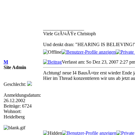
_________________
Viele GrÃ¼ÃŸe Christoph
Und denkt dran: "HEARING IS BELIEVING!
M
Verfasst am: So Dez 23, 2007 2:27 p
Site Admin
Achtung! neue I4 BausÃ¤tze erst wieder Ende j
Hier im Thread konzentrieren wir uns ab jetzt a
Geschlecht:
Anmeldungsdatum:
26.12.2002
Beiträge: 6724
Wohnort:
Heidelberg