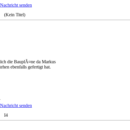
 (Kein Titel)
rlich die BauplÃ¤ne da Markus
en ebenfalls gefertigt hat.
.
m I4