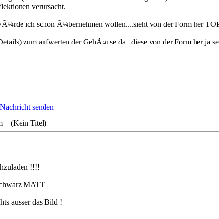
flektionen verursacht.
wÃ¼rde ich schon Ã¼bernehmen wollen....sieht von der Form her TO
(Details) zum aufwerten der GehÃ¤use da...diese von der Form her ja seh
.
m (Kein Titel)
hzuladen !!!!
:Schwarz MATT
ts ausser das Bild !