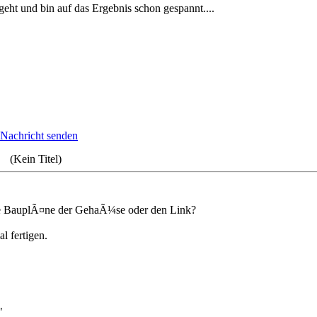
osgeht und bin auf das Ergebnis schon gespannt....
 (Kein Titel)
ie BauplÃ¤ne der GehaÃ¼se oder den Link?
l fertigen.
"