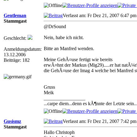
Gentleman
Verfasst am: Fr Dez 21, 2007 6:47 pm
Stammgast
@DrSound
Nein, habe ich nicht.
Geschlecht:
Bitte an Manfred wenden.
Anmeldungsdatum:
13.12.2006
Meine GehÃ¤use fertigt wie bereits
Beiträge: 182
erwÃ¤hnt der Markus (Mig29).....er hat natÃ¼
die GehÃ¤use der Imag 4 welche bei Manfred steh
Gruss
Meik
_________________
...carpe diem...denn es kÃ¶nnte der Letzte sein..
Gusismz
Verfasst am: Fr Dez 21, 2007 7:42 p
Stammgast
Hallo Christoph