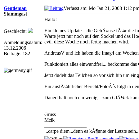
Gentleman
Verfasst am: Mo Jan 21, 2008 1:12 p
Stammgast
Hallo!
Ein kleines Update....die GehÃ¤use fÃ¼r die Ima
Geschlecht:
Warte jetzt nur noch auf den Sockel und das 
evtl. diese Woche noch fertig machen wird.
Anmeldungsdatum:
13.12.2006
AndreasV und ich haben die Imag4 am Wochenend
Beiträge: 182
Funktioniert alles einwandfrei....beckomme d
Jetzt dudelt das Teilchen so vor sich hin um ein
Ein ausfÃ¼hrlicher Bericht/FotoÂ´s folgt in d
Dauert halt noch ein wenig....zum GlÃ¼ck kan
Gruss
Meik
_________________
...carpe diem...denn es kÃ¶nnte der Letzte sein..