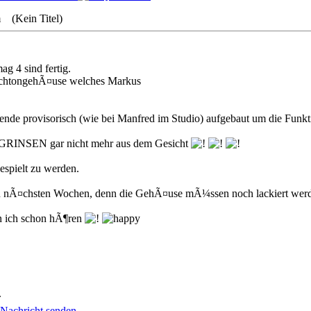
m (Kein Titel)
g 4 sind fertig.
HochtongehÃ¤use welches Markus
e provisorisch (wie bei Manfred im Studio) aufgebaut um die Funkti
as GRINSEN gar nicht mehr aus dem Gesicht
gespielt zu werden.
en nÃ¤chsten Wochen, denn die GehÃ¤use mÃ¼ssen noch lackiert werden 
n ich schon hÃ¶ren
.