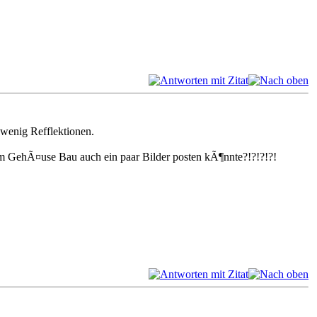
 wenig Refflektionen.
om GehÃ¤use Bau auch ein paar Bilder posten kÃ¶nnte?!?!?!?!