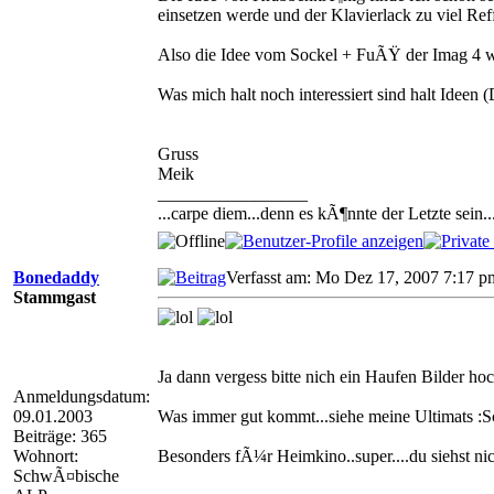
einsetzen werde und der Klavierlack zu viel Ref
Also die Idee vom Sockel + FuÃŸ der Imag 4 
Was mich halt noch interessiert sind halt Ideen 
Gruss
Meik
_________________
...carpe diem...denn es kÃ¶nnte der Letzte sein..
Bonedaddy
Verfasst am: Mo Dez 17, 2007 7:17 p
Stammgast
Ja dann vergess bitte nich ein Haufen Bilder hoc
Anmeldungsdatum:
09.01.2003
Was immer gut kommt...siehe meine Ultimats 
Beiträge: 365
Wohnort:
Besonders fÃ¼r Heimkino..super....du siehst nich
SchwÃ¤bische