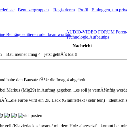
ederliste
Benutzergruppen
Registrieren
Profil
Einloggen, um priva
AUDIO-VIDEO FORUM Foren-Ü
Technologie,Aufbautips
Nachricht
 Bau meiner Imag 4 - jetzt gehtÂ´s los!!!
nd habe den Bausatz fÃ¼r die Imag 4 abgeholt.
ei Markus (Mig29) in Auftrag gegeben....es soll ja vernÃ¼nftig werde
´s...die Farbe wird ein 2K Lack (Graniteffekt / sehr fein) - identisch
r geil (Klavierlack schwarz / mit dem Holz abgesetzt)...kommt bei mir