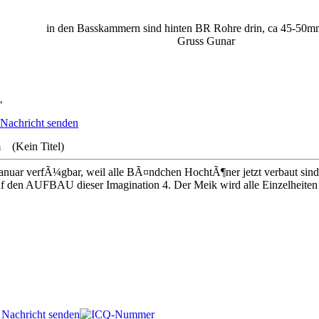
in den Basskammern sind hinten BR Rohre drin, ca 45-5
Gruss Gunar
"
m (Kein Titel)
anuar verfÃ¼gbar, weil alle BÃ¤ndchen HochtÃ¶ner jetzt verbaut sind
uf den AUFBAU dieser Imagination 4. Der Meik wird alle Einzelheiten p