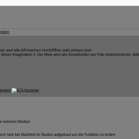
r, weil alle BÃ¤ndchen HochtÃ¶ner jetzt verbaut sind.
ieser Imagination 4. Der Meik wird alle Einzelheiten per Foto dokumentieren. Bitte 
.
se welches Markus
h (wie bei Manfred im Studio) aufgebaut um die Funktion zu testen.