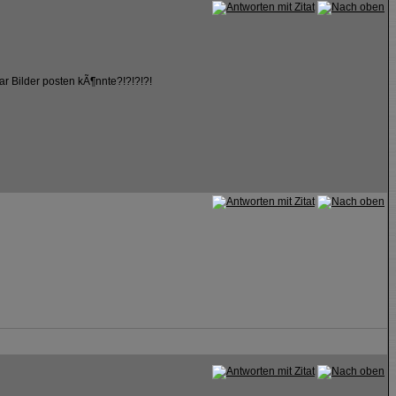
r Bilder posten kÃ¶nnte?!?!?!?!