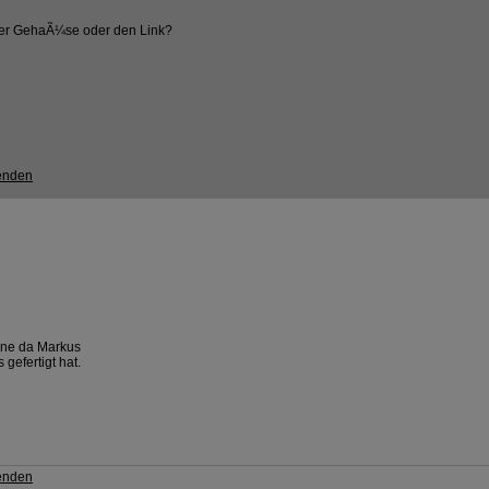
der GehaÃ¼se oder den Link?
Ã¤ne da Markus
gefertigt hat.