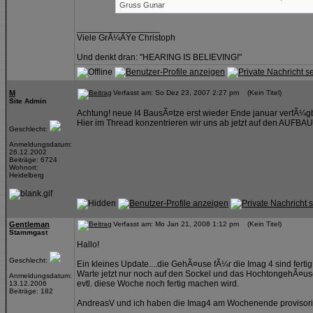
Gruss Gunar
_________________
Viele GrÃ¼ÃŸe Christoph
Und denkt dran: "HEARING IS BELIEVING!"
M
Verfasst am: So Dez 23, 2007 2:27 pm (Kein Titel)
Site Admin
Achtung! neue I4 BausÃ¤tze erst wieder Ende januar verfÃ¼gba
Hier im Thread konzentrieren wir uns ab jetzt auf den AUFBAU d
Geschlecht:
Anmeldungsdatum:
26.12.2002
Beiträge: 6724
Wohnort:
Heidelberg
Gentleman
Verfasst am: Mo Jan 21, 2008 1:12 pm (Kein Titel)
Stammgast
Hallo!
Geschlecht:
Ein kleines Update....die GehÃ¤use fÃ¼r die Imag 4 sind fertig
Warte jetzt nur noch auf den Sockel und das HochtongehÃ¤u
Anmeldungsdatum:
evtl. diese Woche noch fertig machen wird.
13.12.2006
Beiträge: 182
AndreasV und ich haben die Imag4 am Wochenende provisorisc