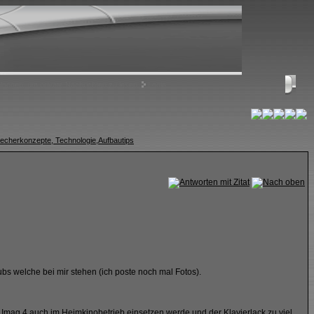
nloggen, um private Nachrichten zu lesen
Login
echerkonzepte, Technologie,Aufbautips
ubs welche bei mir stehen (ich poste noch mal Fotos).
ie Imag 4 auch im Heimkinobetrieb einsetzen werde und der Klavierlack zu viel