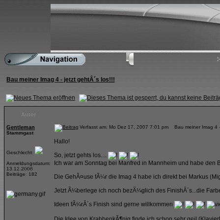
Bau meiner Imag 4 - jetzt gehtÂ´s los!!!
Autor
Gentleman
Verfasst am: Mo Dez 17, 2007 7:01 pm Bau meiner Imag 4 - je
Stammgast
Hallo!
Geschlecht:
So, jetzt gehts los....
Ich war am Sonntag bei Manfred in Mannheim und habe den Ba
Anmeldungsdatum:
13.12.2006
Beiträge: 182
Die GehÃ¤use fÃ¼r die Imag 4 habe ich direkt bei Markus (Mig2
Jetzt Ã¼berlege ich noch bezÃ¼glich des FinishÂ´s...die Farbe 
Ideen fÃ¼rÂ´s Finish sind gerne willkommen
Die Idee von KrabbenkÃ¶nig finde ich schon sehr geil (Klavier