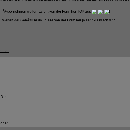
on Ã¼bernehmen wollen....sieht von der Form her TOP aus
aufwerten der GehÃ¤use da...diese von der Form her ja sehr klassisch sind.
Bild !