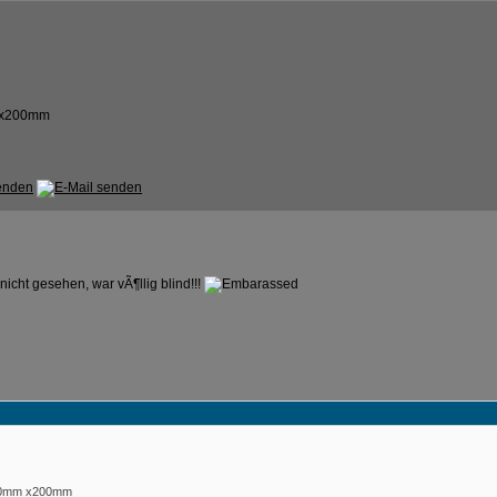
m x200mm
icht gesehen, war vÃ¶llig blind!!!
-50mm x200mm