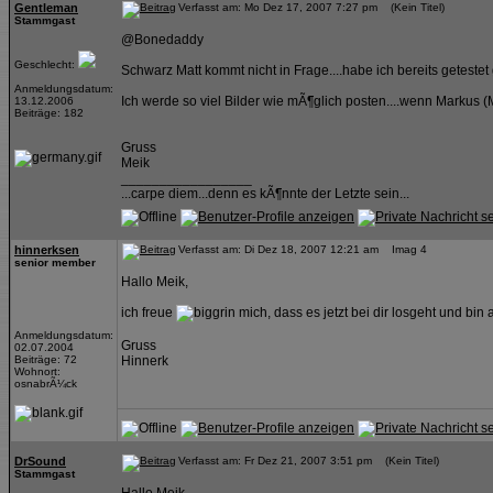
Gentleman
Verfasst am: Mo Dez 17, 2007 7:27 pm (Kein Titel)
Stammgast
@Bonedaddy
Geschlecht:
Schwarz Matt kommt nicht in Frage....habe ich bereits geteste
Anmeldungsdatum:
Ich werde so viel Bilder wie mÃ¶glich posten....wenn Markus 
13.12.2006
Beiträge: 182
Gruss
Meik
_________________
...carpe diem...denn es kÃ¶nnte der Letzte sein...
hinnerksen
Verfasst am: Di Dez 18, 2007 12:21 am Imag 4
senior member
Hallo Meik,
ich freue
mich, dass es jetzt bei dir losgeht und bin
Anmeldungsdatum:
Gruss
02.07.2004
Beiträge: 72
Hinnerk
Wohnort:
osnabrÃ¼ck
DrSound
Verfasst am: Fr Dez 21, 2007 3:51 pm (Kein Titel)
Stammgast