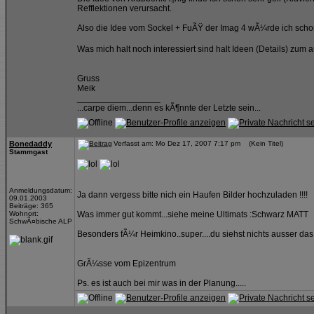
Refflektionen verursacht.
Also die Idee vom Sockel + FuÃŸ der Imag 4 wÃ¼rde ich sch
Was mich halt noch interessiert sind halt Ideen (Details) zum 
Gruss
Meik
_________________
...carpe diem...denn es kÃ¶nnte der Letzte sein...
Bonedaddy
Verfasst am: Mo Dez 17, 2007 7:17 pm (Kein Titel)
Stammgast
Anmeldungsdatum:
Ja dann vergess bitte nich ein Haufen Bilder hochzuladen !!!!
09.01.2003
Beiträge: 365
Wohnort:
Was immer gut kommt...siehe meine Ultimats :Schwarz MATT
SchwÃ¤bische ALP
Besonders fÃ¼r Heimkino..super....du siehst nichts ausser das 
GrÃ¼sse vom Epizentrum
Ps. es ist auch bei mir was in der Planung.....