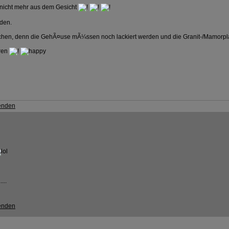
 nicht mehr aus dem Gesicht
rden.
chen, denn die GehÃ¤use mÃ¼ssen noch lackiert werden und die Granit-/Mamorplatt
¶ren
...