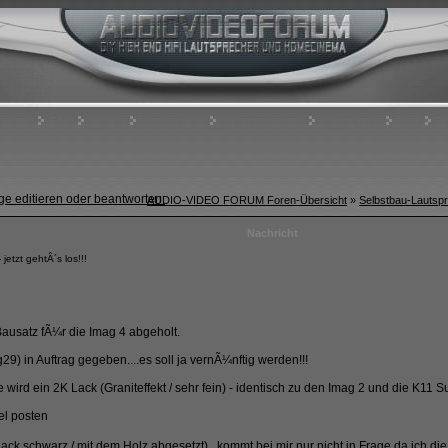
Home
FAQ
Suchen
Mitgliederliste
Benutzergruppen
Registrieren
Profil
Ei
AUDIO-VIDEO FORUM Foren-Übersicht
»
Selbstbau-Lautspr
Nachricht
tzt gehtÂ´s los!!!
usatz fÃ¼r die Imag 4 abgeholt.
9) in Auftrag gegeben....es soll ja vernÃ¼nftig werden!!!
wird ein 2K Lack (Graniteffekt / sehr fein) - identisch zu den Imag 2 und die K11 S
lack schwarz / mit dem Holz abgesetzt)...kommt bei mir nur nicht in Frage da ich d