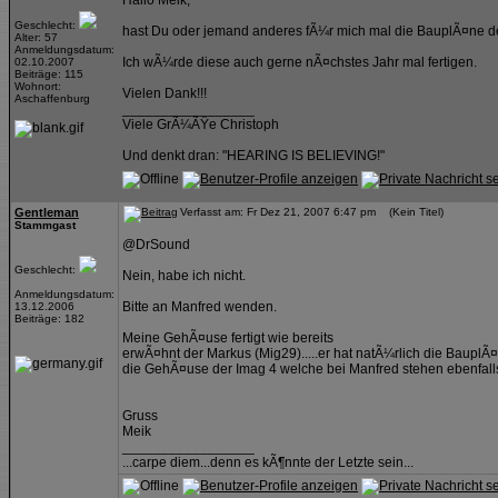
Hallo Meik,
Geschlecht:
hast Du oder jemand anderes fÃ¼r mich mal die BauplÃ¤ne 
Alter: 57
Anmeldungsdatum:
Ich wÃ¼rde diese auch gerne nÃ¤chstes Jahr mal fertigen.
02.10.2007
Beiträge: 115
Wohnort:
Vielen Dank!!!
Aschaffenburg
_________________
Viele GrÃ¼ÃŸe Christoph
Und denkt dran: "HEARING IS BELIEVING!"
Gentleman
Verfasst am: Fr Dez 21, 2007 6:47 pm (Kein Titel)
Stammgast
@DrSound
Geschlecht:
Nein, habe ich nicht.
Anmeldungsdatum:
Bitte an Manfred wenden.
13.12.2006
Beiträge: 182
Meine GehÃ¤use fertigt wie bereits
erwÃ¤hnt der Markus (Mig29).....er hat natÃ¼rlich die Baupl
die GehÃ¤use der Imag 4 welche bei Manfred stehen ebenfalls 
Gruss
Meik
_________________
...carpe diem...denn es kÃ¶nnte der Letzte sein...