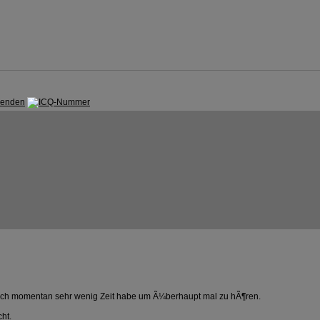
 ich momentan sehr wenig Zeit habe um Ã¼berhaupt mal zu hÃ¶ren.
cht.