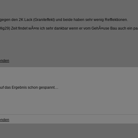
t gegen den 2K Lack (Graniteffekt) und beide haben sehr wenig Refflektionen.
(Mig29) Zeit findet wÃ¤re ich sehr dankbar wenn er vom GehÃ¤use Bau auch ein paa
 auf das Ergebnis schon gespannt....