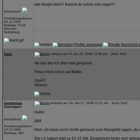
wie klingts denn? Kannst du schon was sagen?
Geschlecht:
Anmeldungsdatum:
26.12.2002
Beiträge: 6724
Wohnort:
Heidelberg
Gast
Verfasst am: Fr Jan 25, 2008 12:36 pm (Kein Titel)
Na dan bin ich aber mal gespannt.
Freue mich schon auf Bilder.
GruÃŸ
Nilsens
Gentleman
Verfasst am: So Jan 27, 2008 11:51 pm (Kein Titel)
Stammgast
Hallo!
Geschlecht:
@M
Anmeldungsdatum:
Nein, ich kann noch nichts genaues zum Klangbild sagen, da
13.12.2006
Beiträge: 182
Die LS haben jetzt ca 10-15 Std. Einspielzeit hinter sich gebra