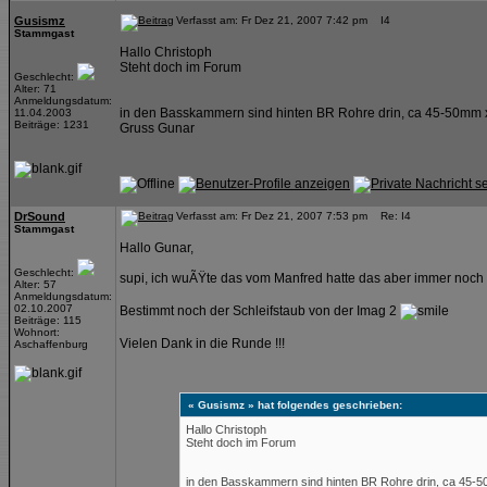
Gusismz
Verfasst am: Fr Dez 21, 2007 7:42 pm I4
Stammgast
Hallo Christoph
Steht doch im Forum
Geschlecht:
Alter: 71
Anmeldungsdatum:
in den Basskammern sind hinten BR Rohre drin, ca 45-50m
11.04.2003
Beiträge: 1231
Gruss Gunar
DrSound
Verfasst am: Fr Dez 21, 2007 7:53 pm Re: I4
Stammgast
Hallo Gunar,
Geschlecht:
supi, ich wuÃŸte das vom Manfred hatte das aber immer noch n
Alter: 57
Anmeldungsdatum:
02.10.2007
Bestimmt noch der Schleifstaub von der Imag 2
Beiträge: 115
Wohnort:
Vielen Dank in die Runde !!!
Aschaffenburg
« Gusismz » hat folgendes geschrieben:
Hallo Christoph
Steht doch im Forum
in den Basskammern sind hinten BR Rohre drin, ca 45