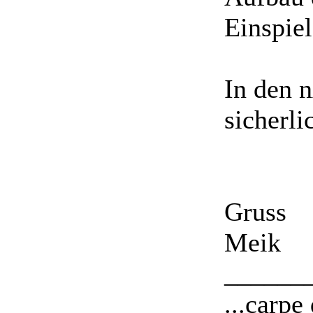
Einspiel
In den 
sicherl
Gruss
Meik
______
...carpe