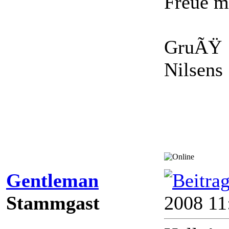
Freue m
GruÃŸ
Nilsens
Gentleman
Stammgast
2008 11