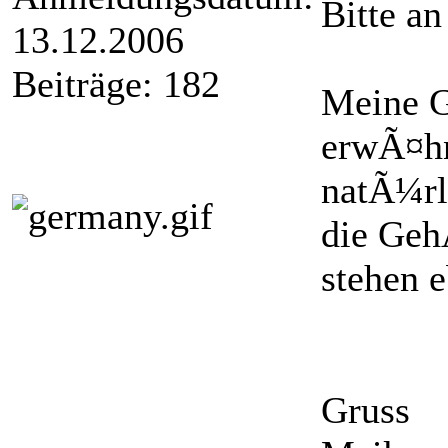
Bitte a
13.12.2006
Beiträge: 182
Meine G
erwÃ¤hn
natÃ¼rl
die Geh
stehen e
Gruss