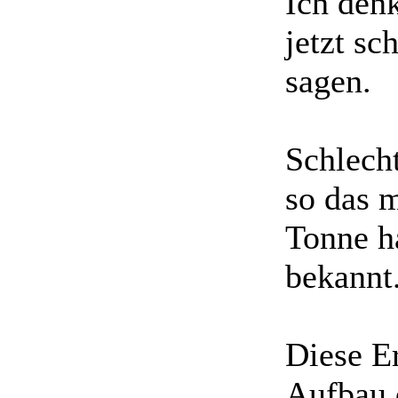
Ich den
jetzt s
sagen.
Schlech
so das m
Tonne h
bekannt
Diese E
Aufbau 