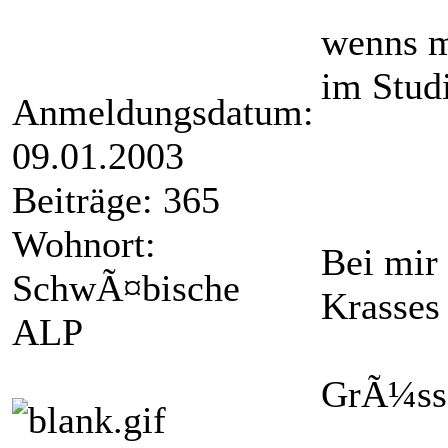
wenns m
im Studio
Anmeldungsdatum:
09.01.2003
Beiträge: 365
Wohnort:
Bei mir
SchwÃ¤bische
Krasses 
ALP
GrÃ¼ss