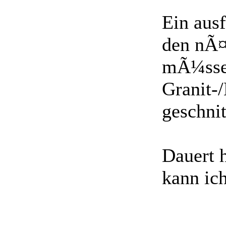
Ein aus
den nÃ¤
mÃ¼ssen
Granit-/
geschnit
Dauert 
kann ic