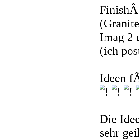
FinishÂ
(Granite
Imag 2 
(ich pos
Ideen f
Die Ide
sehr gei