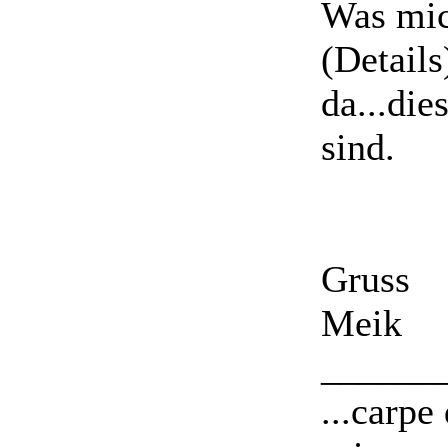
Was mich
(Detail
da...die
sind.
Gruss
Meik
______
...carpe