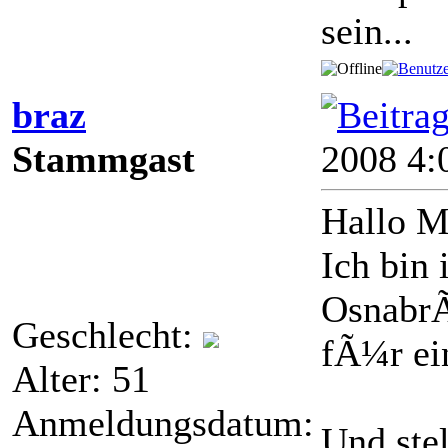
sein...
braz
Stammgast
2008 4:
Hallo M
Ich bin
OsnabrÃ¼
Geschlecht:
fÃ¼r ei
Alter: 51
Anmeldungsdatum:
Und stel