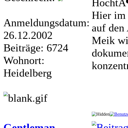
HochtÃ¶n
Hier im 
Anmeldungsdatum:
auf den
26.12.2002
Meik wir
Beiträge: 6724
dokumen
Wohnort:
konzentr
Heidelberg
Gentleman