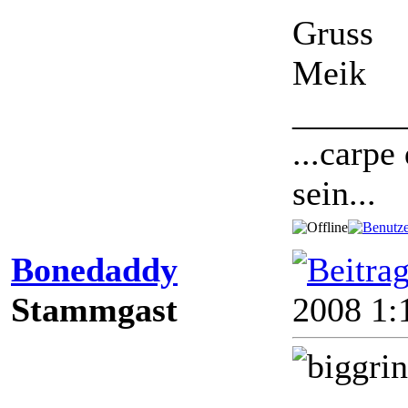
Gruss
Meik
______
...carpe
sein...
Bonedaddy
Stammgast
2008 1: