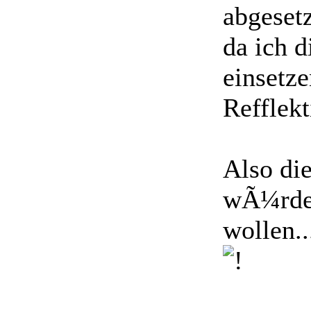
abgesetz
da ich 
einsetze
Refflekt
Also di
wÃ¼rde
wollen.