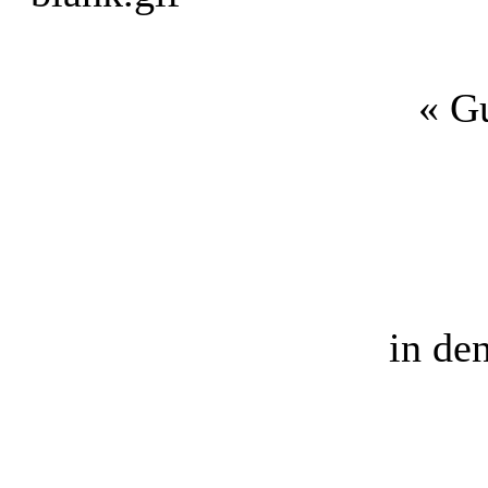
« G
in de