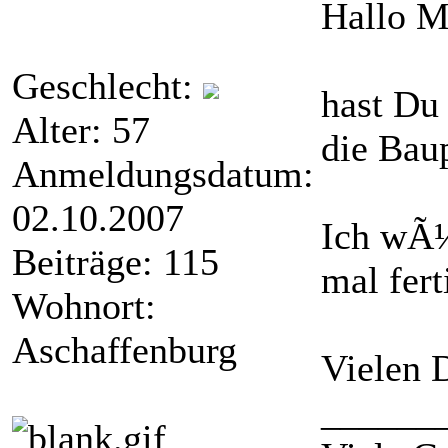
Hallo M
Geschlecht:
hast Du
Alter: 57
die Bau
Anmeldungsdatum:
02.10.2007
Ich wÃ¼
Beiträge: 115
mal fert
Wohnort:
Aschaffenburg
Vielen 
______