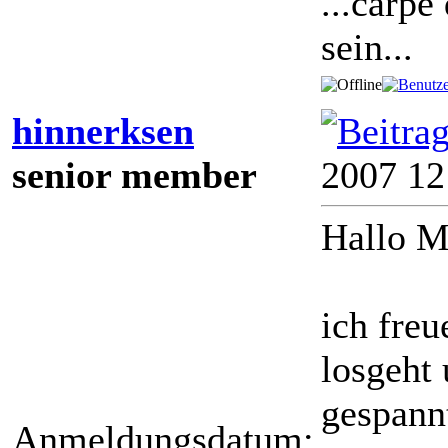
...carpe
sein...
hinnerksen
senior member
2007 1
Hallo M
ich fre
losgeht 
gespannt
Anmeldungsdatum: