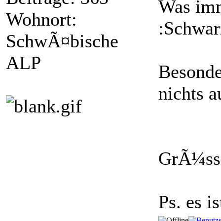
Was imm
Wohnort:
:Schwa
SchwÃ¤bische
ALP
Besonde
nichts a
GrÃ¼ss
Ps. es i