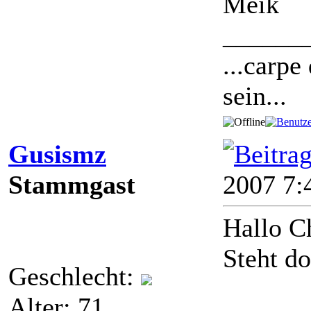
Meik
______
...carpe
sein...
Gusismz
Stammgast
2007 7
Hallo C
Steht d
Geschlecht:
Alter: 71