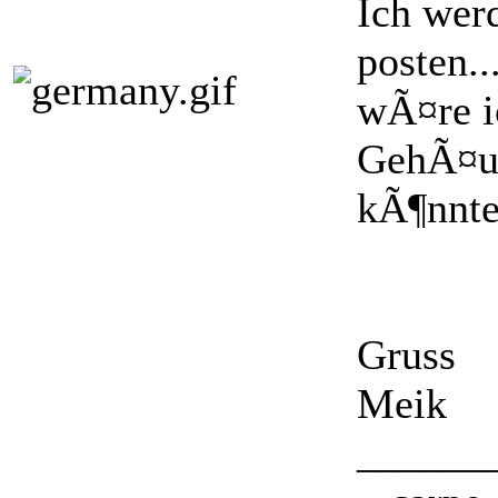
Ich wer
posten.
wÃ¤re i
GehÃ¤us
kÃ¶nnte
Gruss
Meik
______