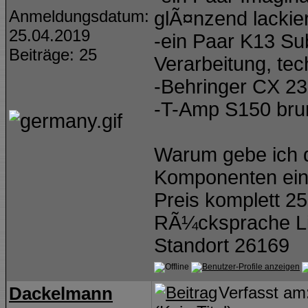
Anmeldungsdatum:
glÃ¤nzend lackier
25.04.2019
-ein Paar K13 Su
Beiträge: 25
Verarbeitung, tec
-Behringer CX 2
-T-Amp S150 brum
Warum gebe ich d
Komponenten einfa
Preis komplett 2
RÃ¼cksprache Lie
Standort 26169
Dackelmann
Verfasst a