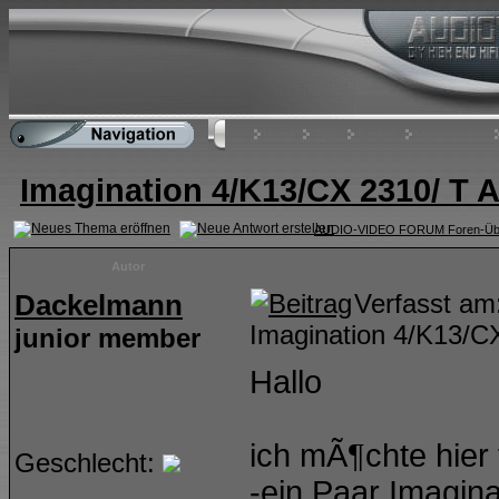
Home
FAQ
Suchen
Mitgliederliste
Imagination 4/K13/CX 2310/ T
AUDIO-VIDEO FORUM Foren-Übe
Autor
Dackelmann
Verfasst a
Imagination 4/K13/
junior member
Hallo
ich mÃ¶chte hier
Geschlecht:
-ein Paar Imagina