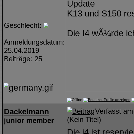
Update
K13 und S150 res
Geschlecht:
Die I4 wÃ¼rde ic
Anmeldungsdatum:
25.04.2019
Beiträge: 25
Dackelmann
Verfasst a
(Kein Titel)
junior member
Die i4 ist reservie