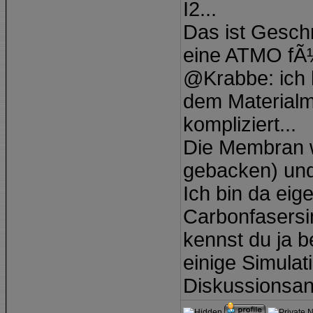
I2...
Das ist Geschm
eine ATMO fÃ¼
@Krabbe: ich 
dem Materialm
kompliziert...
Die Membran wi
gebacken) und
Ich bin da eig
Carbonfasersi
kennst du ja b
einige Simulat
Diskussionsan