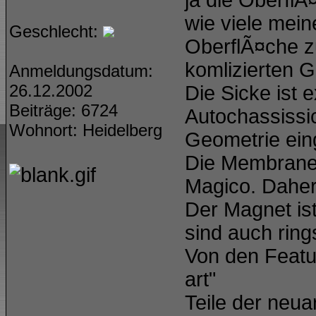
ja die OberflÃ
wie viele mei
Geschlecht:
OberflÃ¤che zu
komlizierten 
Anmeldungsdatum:
26.12.2002
Die Sicke ist 
Beiträge: 6724
Autochassissic
Wohnort: Heidelberg
Geometrie eing
Die Membrane
Magico. Daher
Der Magnet ist
sind auch rin
Von den Feature
art"
Teile der neua