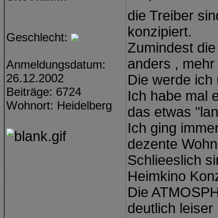
die Treiber si
konzipiert.
Geschlecht:
Zumindest die
anders , mehr
Anmeldungsdatum:
26.12.2002
Die werde ich
Beiträge: 6724
Ich habe mal e
Wohnort: Heidelberg
das etwas "lan
Ich ging imme
dezente Wohnz
Schlieeslich s
Heimkino Konz
Die ATMOSPHÃ
deutlich leiser