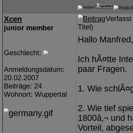
Xcen
Verfasst
Titel)
junior member
Hallo Manfred
Geschlecht:
Ich hÃ¤tte In
paar Fragen.
Anmeldungsdatum:
20.02.2007
Beiträge: 24
1. Wie schlÃ¤g
Wohnort: Wuppertal
2. Wie tief sp
1800â‚¬ und ha
Vorteil, abge