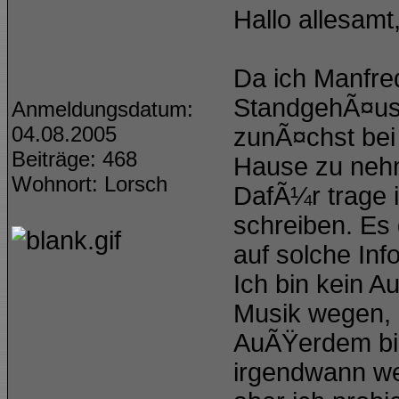
Hallo allesamt
Da ich Manfred
StandgehÃ¤use
Anmeldungsdatum:
04.08.2005
zunÃ¤chst bei
Beiträge: 468
Hause zu nehm
Wohnort: Lorsch
DafÃ¼r trage 
schreiben. Es 
auf solche Inf
Ich bin kein A
Musik wegen, n
AuÃŸerdem bin
irgendwann we