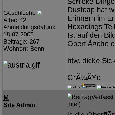
Schicke Dinger
Dustcap hat 
Geschlecht:
Erinnern im E
Alter: 42
Hexadings Tei
Anmeldungsdatum:
18.07.2003
Ist auf den Bi
Beiträge: 267
OberflÃ¤che od
Wohnort: Bonn
btw. dicke Sic
GrÃ¼ÃŸe
M
Verfass
Titel)
Site Admin