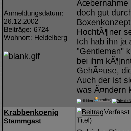
Ãœbernahme be
doch gut durch
Anmeldungsdatum:
26.12.2002
Boxenkonzepte
Beiträge: 6724
HochtÃ¶ner se
Wohnort: Heidelberg
Ich hab ihn ja
"Gentleman" k
bei ihm kÃ¶nnt
GehÃ¤use, die
Auch der ist s
was Ã¤ndern 
Krabbenkoenig
Verfass
Titel)
Stammgast