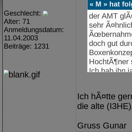
« M » hat fo
Geschlecht:
der AMT glÃ¤
Alter: 71
sehr Ã¤hnli
Anmeldungsdatum:
Ãœbernahme 
11.04.2003
doch gut durc
Beiträge: 1231
Boxenkonzep
HochtÃ¶ner s
Ich hab ihn j
"Gentleman"
bei ihm kÃ¶n
Ich hÃ¤tte ge
GehÃ¤use, d
die alte (I3H
Auch der ist
was Ã¤ndern
Gruss Gunar