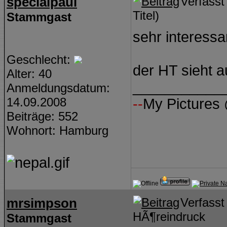
specialpaul
Verfass
Titel)
Stammgast
sehr interessa
Geschlecht:
der HT sieht 
Alter: 40
___________
Anmeldungsdatum:
14.09.2008
--
My Pictures 
Beiträge: 552
Wohnort: Hamburg
mrsimpson
Verfass
HÃ¶reindruck
Stammgast