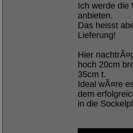
Ich werde die
anbieten.
Das heisst ab
Lieferung!
Hier nachtrÃ¤g
hoch 20cm brei
35cm t.
Ideal wÃ¤re e
dem erfolgrei
in die Sockelp