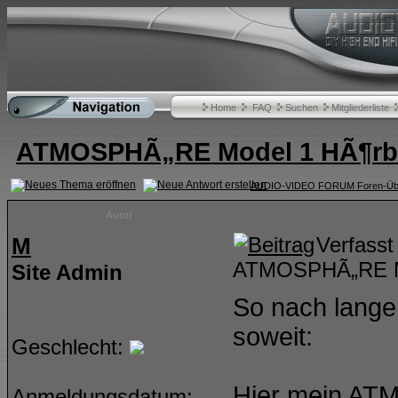
Home
FAQ
Suchen
Mitgliederliste
ATMOSPHÃ„RE Model 1 HÃ¶rbe
AUDIO-VIDEO FORUM Foren-Übe
Autor
M
Verfass
ATMOSPHÃ„RE Mod
Site Admin
So nach lange
soweit:
Geschlecht:
Hier mein A
Anmeldungsdatum: