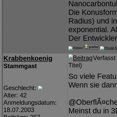
Nanocarbontub
Die Konusform
Radius) und i
exponential. 
Der Entwickle
Krabbenkoenig
Verfass
Titel)
Stammgast
So viele Featu
Wenn sie dann
Geschlecht:
Alter: 42
@OberflÃ¤che 
Anmeldungsdatum:
18.07.2003
Meinst du in 3