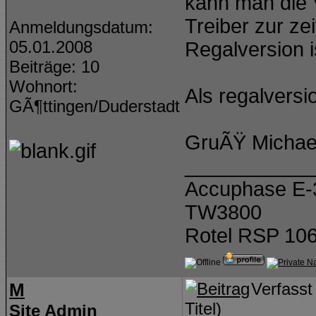
kann man die 
Treiber zur ze
Anmeldungsdatum:
05.01.2008
Regalversion 
Beiträge: 10
Wohnort:
Als regalvers
GÃ¶ttingen/Duderstadt
GruÃŸ Michae
___________
Accuphase E-
TW3800
Rotel RSP 106
M
Verfass
Titel)
Site Admin