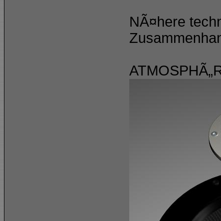
NÃ¤here techn
Zusammenhang
ATMOSPHÃ„RE