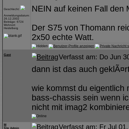
NEIN auf keinen Fall den M
Geschlecht:
Anmeldungsdatum:
26.12.2002
Beiträge: 6724
Der S75 von Thomann rei
Wohnort:
Heidelberg
2x50 echte Watt.
Gast
Verfasst am: Do Jun 3
dann ist das auch geklÃ¤r
wie kommst du eigentlich 
bass-chassis sein wenn ic
nicht mit imag2 kombinie
M
Verfasst am: Fr Jul 01
Site Admin