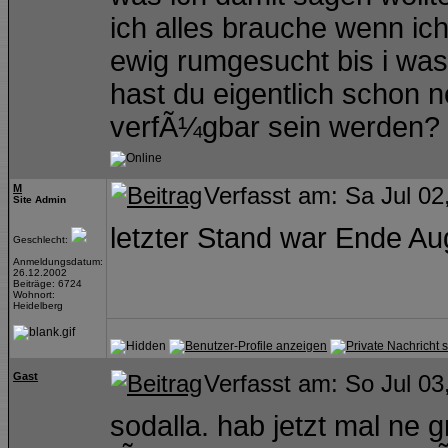
ich alles brauche wenn ich
ewig rumgesucht bis i was
hast du eigentlich schon
verfÃ¼gbar sein werden?
M
Verfasst am: Sa Jul 02
Site Admin
letzter Stand war Ende A
Geschlecht:
Anmeldungsdatum:
26.12.2002
Beiträge: 6724
Wohnort:
Heidelberg
Gast
Verfasst am: So Jul 03
sodalla. hab jetzt mal ne