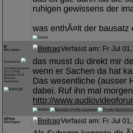
ruhigen gewissens der i
was enthÃ¤lt der bausatz e
M
Verfasst am: Fr Jul 01
Site Admin
das musst du direkt mir 
Geschlecht:
wenn er Sachen da hat kan
Anmeldungsdatum:
26.12.2002
Beiträge: 6724
Das wesentliche (ausser H
Wohnort:
Heidelberg
dabei. Ruf ihn mal morgen
http://www.audiovideofor
SÃ¶ren
Verfasst am: Fr Jul 01
Stammgast