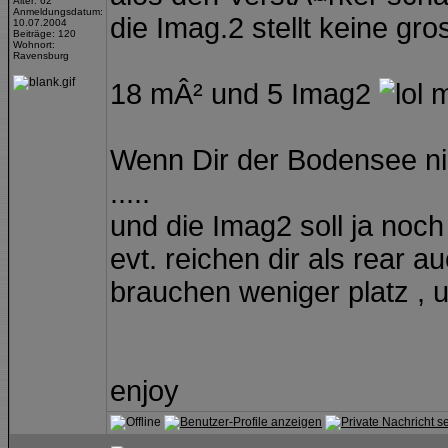
Alter: 62
Anmeldungsdatum:
die Imag.2 stellt keine g
10.07.2004
Beiträge: 120
Wohnort:
Ravensburg
18 mÂ² und 5 Imag2
m
Wenn Dir der Bodensee nic
.....
und die Imag2 soll ja noch 
evt. reichen dir als rear au
brauchen weniger platz , 
enjoy