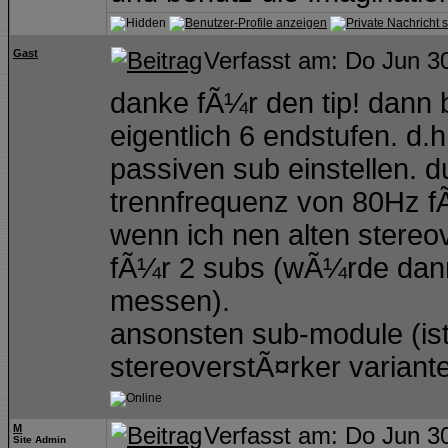
Gast
Verfasst am: Do Jun 3
danke fÃ¼r den tip! dann b
eigentlich 6 endstufen. d.
passiven sub einstellen. d
trennfrequenz von 80Hz fÃ¼
wenn ich nen alten stereo
fÃ¼r 2 subs (wÃ¼rde dann
messen).
ansonsten sub-module (ist
stereoverstÃ¤rker variante
M
Verfasst am: Do Jun 3
Site Admin