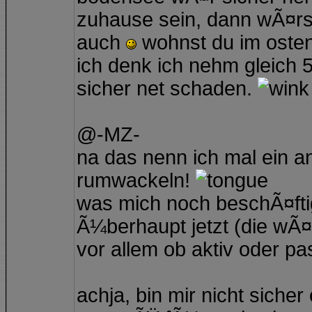
zuhause sein, dann wÃ¤rs 
auch
wohnst du im oste
ich denk ich nehm gleich 5
sicher net schaden.
@-MZ-
na das nenn ich mal ein a
rumwackeln!
was mich noch beschÃ¤ftig
Ã¼berhaupt jetzt (die wÃ¤
vor allem ob aktiv oder pas
achja, bin mir nicht sicher