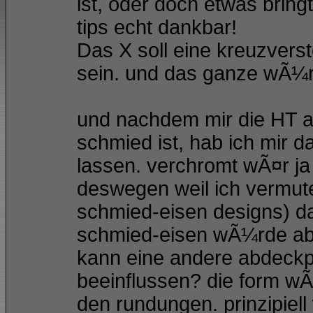
ist, oder doch etwas bring
tips echt dankbar!
Das X soll eine kreuzvers
sein. und das ganze wÃ¼r
und nachdem mir die HT a
schmied ist, hab ich mir 
lassen. verchromt wÃ¤r ja
deswegen weil ich vermute
schmied-eisen designs) da
schmied-eisen wÃ¼rde aber
kann eine andere abdeckpl
beeinflussen? die form wÃ
den rundungen. prinzipiell