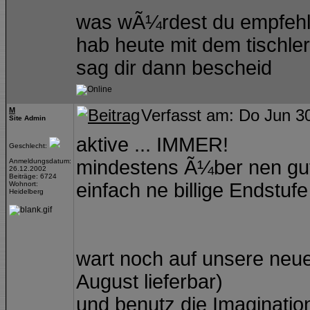
was wÃ¼rdest du empfehle
hab heute mit dem tischle
sag dir dann bescheid
M
Verfasst am: Do Jun 3
Site Admin
aktive ... IMMER!
Geschlecht:
mindestens Ã¼ber nen gut
Anmeldungsdatum:
26.12.2002
Beiträge: 6724
einfach ne billige Endstu
Wohnort:
Heidelberg
wart noch auf unsere neue
August lieferbar)
und benutz die Imaginati