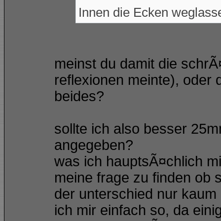
Innen die Ecken weglasse
meinst du damit die schrÃ
reflexionen meinte), oder
beides?
sollte ich also besser 25
angegeben?
was ich hauptsÃ¤chlich mi
meine frage zu finden ob 
der unterschied nur kaum 
ich mir einfach so, da ei