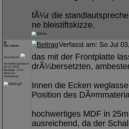
fÃ¼r die standlautsprech
ne bleistiftskizze.
M
Verfasst am: So Jul 03
Site Admin
das mit der Frontplatte la
Geschlecht:
drÃ¼bersetzten, ambesten
Anmeldungsdatum:
26.12.2002
Beiträge: 6724
Wohnort:
Heidelberg
Innen die Ecken weglassen
Position des DÃ¤mmaterials
hochwertiges MDF in 25mm
ausreichend, da der Schal