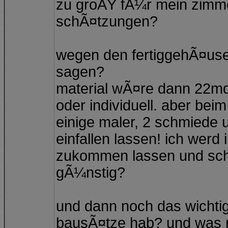
zu groÃŸ fÃ¼r mein zimme
schÃ¤tzungen?
wegen den fertiggehÃ¤use
sagen?
material wÃ¤re dann 22md
oder individuell. aber beim
einige maler, 2 schmiede
einfallen lassen! ich wer
zukommen lassen und scha
gÃ¼nstig?
und dann noch das wichtig
bausÃ¤tze hab? und was mi