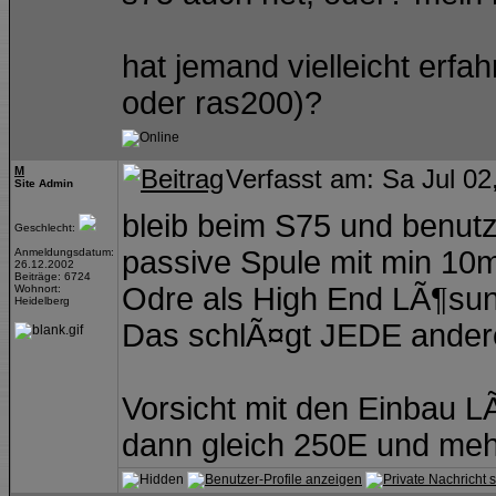
hat jemand vielleicht erfa
oder ras200)?
M
Verfasst am: Sa Jul 02
Site Admin
bleib beim S75 und benutz
Geschlecht:
passive Spule mit min 10
Anmeldungsdatum:
26.12.2002
Beiträge: 6724
Odre als High End LÃ¶sun
Wohnort:
Heidelberg
Das schlÃ¤gt JEDE andere
Vorsicht mit den Einbau L
dann gleich 250E und meh