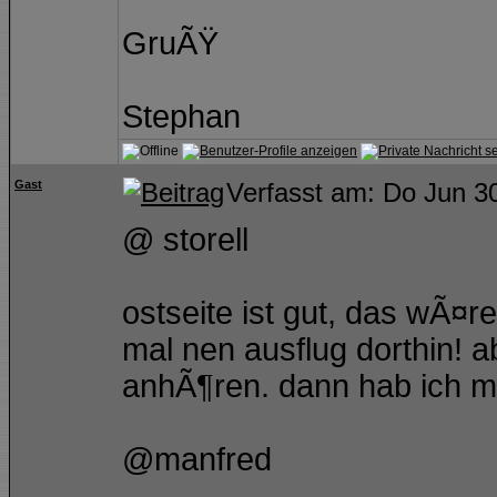
GruÃŸ
Stephan
Gast
Verfasst am: Do Jun 3
@ storell
ostseite ist gut, das wÃ¤
mal nen ausflug dorthin! a
anhÃ¶ren. dann hab ich m
@manfred