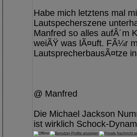
Habe mich letztens mal m
Lautspecherszene unterhal
Manfred so alles aufÂ´m Ka
weiÃŸ was lÃ¤uft. FÃ¼r 
LautsprecherbausÃ¤tze in
@ Manfred
Die Michael Jackson Num
ist wirklich Schock-Dynami