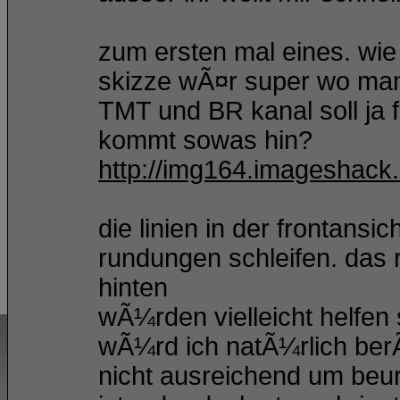
zum ersten mal eines. wi
skizze wÃ¤r super wo man 
TMT und BR kanal soll ja f
kommt sowas hin?
http://img164.imageshack.
die linien in der frontansic
rundungen schleifen. das 
hinten
wÃ¼rden vielleicht helfen
wÃ¼rd ich natÃ¼rlich ber
nicht ausreichend um beur