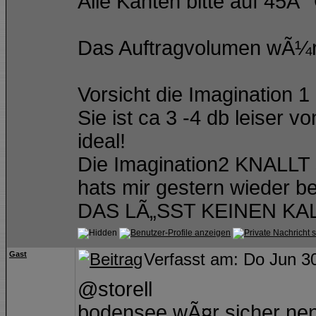
Alle Kanten bitte auf 45Â
Das Auftragvolumen wÃ¼rd
Vorsicht die Imagination 1 
Sie ist ca 3 -4 db leiser 
ideal!
Die Imagination2 KNALLT s
hats mir gestern wieder b
DAS LÃ„SST KEINEN KAL
Gast
Verfasst am: Do Jun 3
@storell
bodensee wÃ¤r sicher nen 