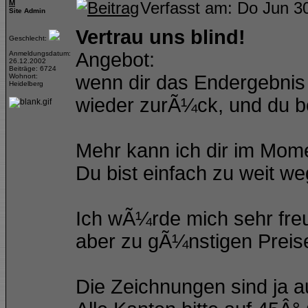
M
Verfasst am: Do Jun 3
Site Admin
Vertrau uns blind!
Geschlecht:
Angebot:
Anmeldungsdatum:
26.12.2002
Beiträge: 6724
wenn dir das Endergebnis 
Wohnort:
Heidelberg
wieder zurÃ¼ck, und du b
Mehr kann ich dir im Mome
Du bist einfach zu weit we
Ich wÃ¼rde mich sehr fre
aber zu gÃ¼nstigen Preis
Die Zeichnungen sind ja a