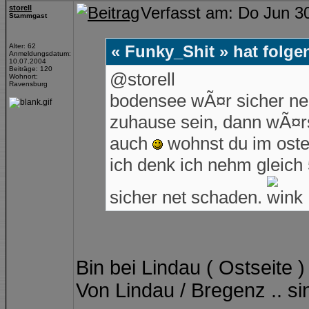
storell
Verfasst am: Do Jun 3
Stammgast
Alter: 62
« Funky_Shit » hat folge
Anmeldungsdatum:
10.07.2004
Beiträge: 120
@storell
Wohnort:
Ravensburg
bodensee wÃ¤r sicher nen
zuhause sein, dann wÃ¤rs
auch
wohnst du im ost
ich denk ich nehm gleich 
sicher net schaden.
Bin bei Lindau ( Ostseite )
Von Lindau / Bregenz .. s