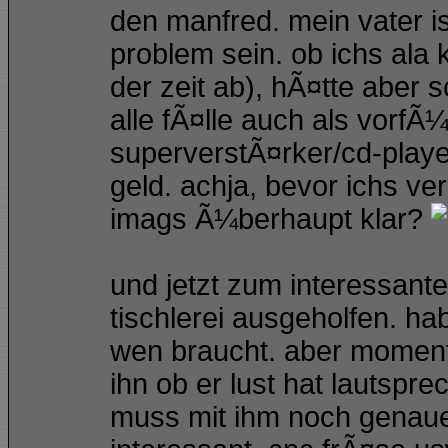
den manfred. mein vater is
problem sein. ob ichs ala
der zeit ab), hÃ¤tte aber 
alle fÃ¤lle auch als vorfÃ
superverstÃ¤rker/cd-playe
geld. achja, bevor ichs v
imags Ã¼berhaupt klar?
und jetzt zum interessanter
tischlerei ausgeholfen. ha
wen braucht. aber momenta
ihn ob er lust hat lautspr
muss mit ihm noch genauer