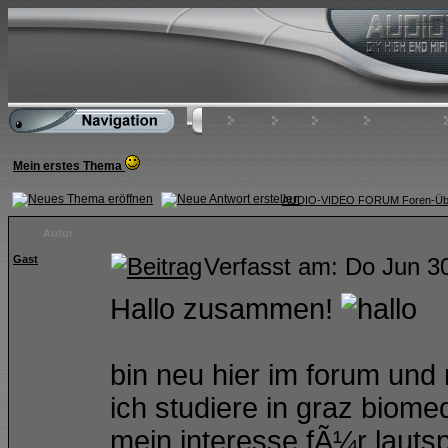
Home
FAQ
Suchen
Mitgliederliste
Mein erstes Thema
AUDIO-VIDEO FORUM Foren-Übe
Autor
Gast
Verfasst am: Do Jun 
Hallo zusammen!
bin neu hier im forum und
ich studiere in graz biome
mein interesse fÃ¼r lautspr