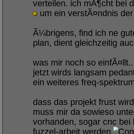
verteilen. ich mÃ¶cht bei
um ein verstÃ¤ndnis de
Ã¼brigens, find ich ne gu
plan, dient gleichzeitig 
was mir noch so einfÃ¤llt.
jetzt wirds langsam pedan
ein weiteres freq-spektrum
dass das projekt frust wird
muss mir da sowieso unter
vorhanden, sogar cnc bei b
fuzzel-arbeit werden