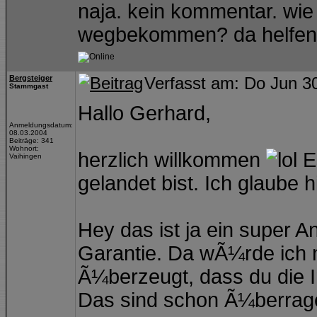
naja. kein kommentar. wi
wegbekommen? da helfen 
Bergsteiger
Verfasst am: Do Jun 3
Stammgast
Hallo Gerhard,
Anmeldungsdatum:
08.03.2004
Beiträge: 341
Wohnort:
herzlich willkommen
Es
Vaihingen
gelandet bist. Ich glaube h
Hey das ist ja ein super 
Garantie. Da wÃ¼rde ich 
Ã¼berzeugt, dass du die 
Das sind schon Ã¼berrag