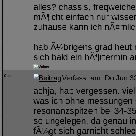
alles? chassis, freqweiche
mÃ¶cht einfach nur wisse
zuhause kann ich nÃ¤mlic
hab Ã¼brigens grad heut 
sich bald ein hÃ¶rtermin 
Gast
Verfasst am: Do Jun 3
achja, hab vergessen. viell
was ich ohne messungen 
resonanzspitzen bei 34-3
so ungelegen, da genau in
fÃ¼gt sich garnicht schl