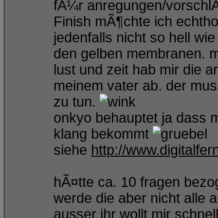
fÃ¼r anregungen/vorschlÃ¤
Finish mÃ¶chte ich echtholz
jedenfalls nicht so hell w
den gelben membranen. mu
lust und zeit hab mir die 
meinem vater ab. der muss
zu tun.
onkyo behauptet ja dass m
klang bekommt
siehe
http://www.digitalf
hÃ¤tte ca. 10 fragen bezo
werde die aber nicht alle 
ausser ihr wollt mir schnel