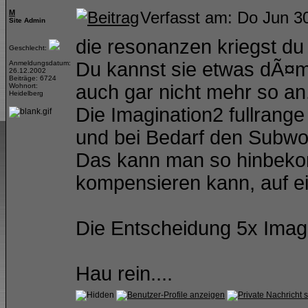
M
Verfasst am: Do Jun 3
Site Admin
die resonanzen kriegst du
Geschlecht:
Du kannst sie etwas dÃ¤m
Anmeldungsdatum:
26.12.2002
Beiträge: 6724
auch gar nicht mehr so an
Wohnort:
Heidelberg
Die Imagination2 fullrang
und bei Bedarf den Subwo
Das kann man so hinbek
kompensieren kann, auf e
Die Entscheidung 5x Imag
Hau rein....