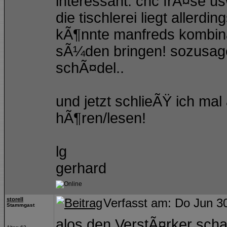
interessant. cnc frÃ¤se u
die tischlerei liegt aller
kÃ¶nnte manfreds kombinat
sÃ¼den bringen! sozusagen
schÃ¤del..
und jetzt schlieÃŸ ich ma
hÃ¶ren/lesen!
lg
gerhard
storell
Verfasst am: Do Jun 3
Stammgast
alos den VerstÃ¤rker scha