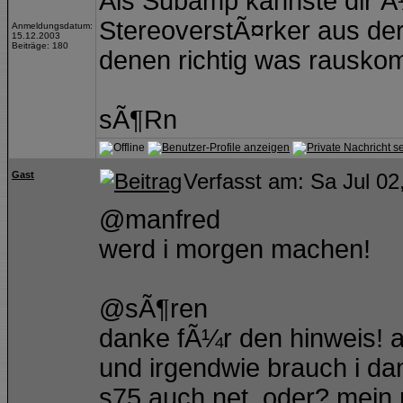
Als Subamp kannste dir Ã
StereoverstÃ¤rker aus der 
Anmeldungsdatum:
15.12.2003
Beiträge: 180
denen richtig was rausko
sÃ¶Rn
Gast
Verfasst am: Sa Jul 02
@manfred
werd i morgen machen!
@sÃ¶ren
danke fÃ¼r den hinweis! 
und irgendwie brauch i dan
s75 auch net, oder? mein r