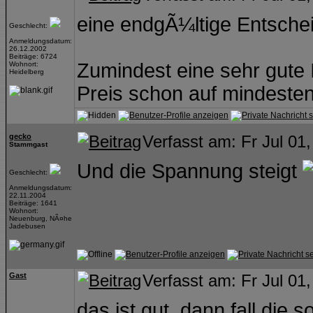
eine endgÃ¼ltige Entschei
Geschlecht:
Anmeldungsdatum:
26.12.2002
Beiträge: 6724
Zumindest eine sehr gute 
Wohnort:
Heidelberg
Preis schon auf mindeste
gecko
Verfasst am: Fr Jul 01
Stammgast
Und die Spannung steigt
Geschlecht:
Anmeldungsdatum:
22.11.2004
Beiträge: 1641
Wohnort:
Neuenburg, NÃ¤he
Jadebusen
Gast
Verfasst am: Fr Jul 01
das ist gut. dann fall die