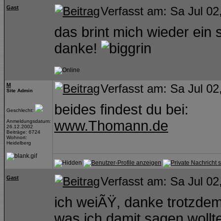
Gast
Verfasst am: Sa Jul 02
das brint mich wieder ein 
danke!
M
Verfasst am: Sa Jul 02
Site Admin
beides findest du bei:
Geschlecht:
www.Thomann.de
Anmeldungsdatum:
26.12.2002
Beiträge: 6724
Wohnort:
Heidelberg
Gast
Verfasst am: Sa Jul 02
ich weiÃŸ, danke trotzdem
was ich damit sagen wollte