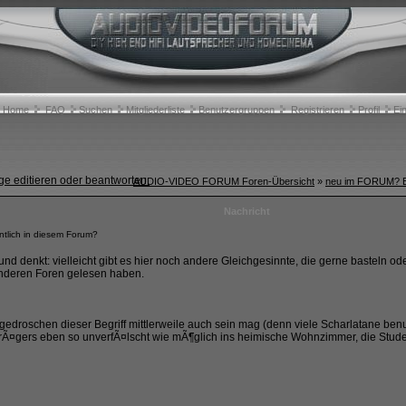
Home
FAQ
Suchen
Mitgliederliste
Benutzergruppen
Registrieren
Profil
Ei
AUDIO-VIDEO FORUM Foren-Übersicht
»
neu im FORUM? Ei
Nachricht
tlich in diesem Forum?
nd denkt: vielleicht gibt es hier noch andere Gleichgesinnte, die gerne basteln od
anderen Foren gelesen haben.
gedroschen dieser Begriff mittlerweile auch sein mag (denn viele Scharlatane be
trÃ¤gers eben so unverfÃ¤lscht wie mÃ¶glich ins heimische Wohnzimmer, die St