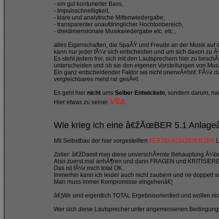
- ein gut konturierter Bass,
- Impulsschnelligkeit,
- klare und analytische Mittenwiedergabe,
- transparenter unaufdringlicher Hochtonbereich,
- dreidimensionale Musikwiedergabe etc. etc.,
alles Eigenschaften, die SpaÃŸ und Freude an der Musik auf s
kann nur jeder fÃ¼r sich entscheiden und um sich davon zu 
Es steht jedem frei, sich mit den Lautsprechern hier zu besc
unterscheiden und ob sie den eigenen Vorstellungen von Mu
Ein ganz entscheidender Faktor sei nicht unerwÃ¤hnt: FÃ¼r d
vergleichbares meist rar gesÃ¤t.
Es geht hier
nicht
ums
Selber Entwickeln
, sondern darum, n
Vita
Hier etwas zu seiner
.
Wie krieg ich eine â€žÃœBER 5.1 Anlageâ
Mit Selbstbau der hier vorgestellten
FERTIG KONZIPIERTEN
L
Zoller: â€žDamit man diese unverschÃ¤mte Behauptung Ã¼be
Also zuerst mal anhÃ¶ren und dann FRAGEN und KRITISIER
Das ist fÃ¼r mich total OK.
Immerhin kann ich leider auch nicht zaubern und ne doppelt so 
Man muss immer Kompromisse eingehenâ€¦
â€¦Wir sind eigentlich TOTAL Ergebnisorientiert und wollen n
Wer sich diese Lautsprecher unter angemessenen Bedingungen 