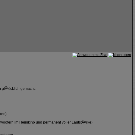
en glÃ¼cklich gemacht.
ken).
bwoofern im Heimkino und permanent voller LautstÃ¤rke)