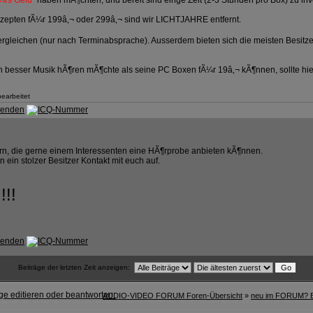
¼rs Geld "
haben mÃ¶chten, und bereit sind einge Zeit (2-3 Stunden pro Box) zu inv
epten fÃ¼r 199â‚¬ oder 299â‚¬ sind wir LICHTJAHRE entfernt.
rgleichen (nur nach Terminabsprache). Ausserdem bieten sich die meisten Besitze
n besser Musik hÃ¶ren mÃ¶chte als seine PC Boxen fÃ¼r 19â‚¬ kÃ¶nnen, sollte hie
earbeitet
rn, die gerne einem Interessenten eine HÃ¶rprobe anbieten kÃ¶nnen.
 ein stolzer Besitzer Kontakt mit euch auf.
!!!
Beiträge der letzten Zeit anzeigen:
AUDIO-VIDEO FORUM Foren-Übersicht
»
neu im FORUM? Ei