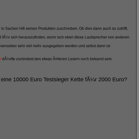
in Sachen Hifi seinen Produkten zuschreiben. Ob dies dann auch so zutrifft,
nd fÃ¼r sich herauszufinden, worin sich eben diese Lautsprecher von anderen
oxensektor sehr viel mehr ausgegeben werden und selbst dann ist
r
dÃ¼rfte zumindest den etwas Ã¤lteren Lesern noch bekannt sein.
 eine 10000 Euro Testsieger Kette fÃ¼r 2000 Euro?