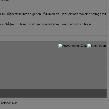
estieren.
r zu HÃ¶rtests in ihren eigenen RÃ¤umen an. Dazu einfach mal eine Anfrage mit
r aufhÃ¶ren zu lesen, und dann wiederkehren, wenn er wirklich
hohe
nsteiger Infos