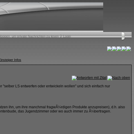
nloggen, um private Nachrichten zu lesen
Login
nsteiger Infos
er "selber LS entwerfen oder entwickeln wollen" und sich einfach nur
nutzen ihn, um ihre manchmal fragwÃ¼rdigen Produkte anzupreisen), d.h. also
udentenbude, das Jugendzimmer oder wo auch immer zu Ã¼bertragen.