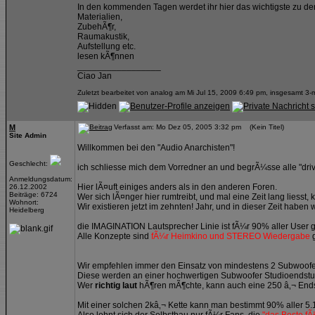
In den kommenden Tagen werdet ihr hier das wichtigste zu d
Materialien,
ZubehÃ¶r,
Raumakustik,
Aufstellung etc.
lesen kÃ¶nnen
_________________
Ciao Jan
Zuletzt bearbeitet von analog am Mi Jul 15, 2009 6:49 pm, insgesamt 3-m
M
Verfasst am: Mo Dez 05, 2005 3:32 pm (Kein Titel)
Site Admin
Willkommen bei den "Audio Anarchisten"!
Geschlecht:
ich schliesse mich dem Vorredner an und begrÃ¼sse alle "driv
Anmeldungsdatum:
Hier lÃ¤uft einiges anders als in den anderen Foren.
26.12.2002
Beiträge: 6724
Wer sich lÃ¤nger hier rumtreibt, und mal eine Zeit lang liesst, k
Wohnort:
Wir existieren jetzt im zehnten! Jahr, und in dieser Zeit hab
Heidelberg
die IMAGINATION Lautsprecher Linie ist fÃ¼r 90% aller User g
Alle Konzepte sind
fÃ¼r Heimkino und STEREO Wiedergabe
Wir empfehlen immer den Einsatz von mindestens 2 Subwoofern,
Diese werden an einer hochwertigen Subwoofer Studioendstufe 
Wer
richtig laut
hÃ¶ren mÃ¶chte, kann auch eine 250 â‚¬ Ends
Mit einer solchen 2kâ‚¬ Kette kann man bestimmt 90% aller 5.