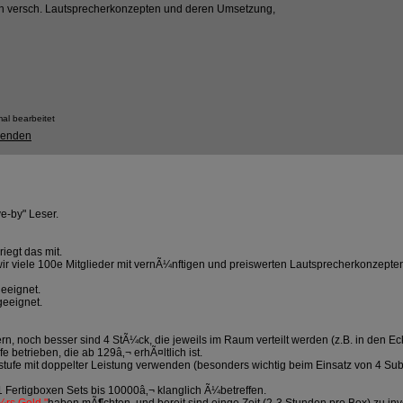
en versch. Lautsprecherkonzepten und deren Umsetzung,
al bearbeitet
e-by" Leser.
riegt das mit.
en wir viele 100e Mitglieder mit vernÃ¼nftigen und preiswerten Lautsprecherkonzept
eeignet.
geeignet.
 noch besser sind 4 StÃ¼ck, die jeweils im Raum verteilt werden (z.B. in den Ec
betrieben, die ab 129â‚¬ erhÃ¤ltlich ist.
tufe mit doppelter Leistung verwenden (besonders wichtig beim Einsatz von 4 Su
1 Fertigboxen Sets bis 10000â‚¬ klanglich Ã¼betreffen.