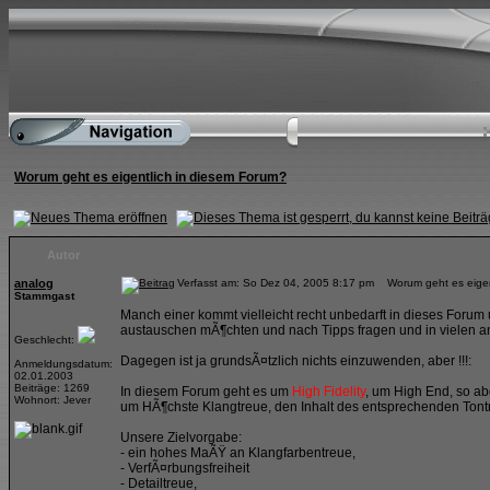
Worum geht es eigentlich in diesem Forum?
Autor
analog
Verfasst am: So Dez 04, 2005 8:17 pm Worum geht es eigen
Stammgast
Manch einer kommt vielleicht recht unbedarft in dieses Forum u
austauschen mÃ¶chten und nach Tipps fragen und in vielen 
Geschlecht:
Dagegen ist ja grundsÃ¤tzlich nichts einzuwenden, aber !!!:
Anmeldungsdatum:
02.01.2003
Beiträge: 1269
In diesem Forum geht es um
High Fidelity
, um High End, so ab
Wohnort: Jever
um HÃ¶chste Klangtreue, den Inhalt des entsprechenden Ton
Unsere Zielvorgabe:
- ein hohes MaÃŸ an Klangfarbentreue,
- VerfÃ¤rbungsfreiheit
- Detailtreue,