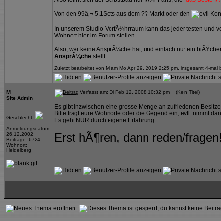
Also lohnt sich der Selbstbau nur fÃ¼r Fans, die
"das Beste fÃ
Von den 99â‚¬ 5.1Sets aus dem ?? Markt oder den
Konz
In unserem Studio-VorfÃ¼hrraum kann das jeder testen und ve
Wohnort hier im Forum stellen.
Also, wer keine AnsprÃ¼che hat, und einfach nur ein biÃŸche
AnsprÃ¼che
stellt.
Zuletzt bearbeitet von M am Mo Apr 29, 2019 2:25 pm, insgesamt 4-mal b
M
Verfasst am: Di Feb 12, 2008 10:32 pm (Kein Titel)
Site Admin
Es gibt inzwischen eine grosse Menge an zufriedenen Besitze
Bitte tragt eure Wohnorte oder die Gegend ein, evtl. nimmt dann
Geschlecht:
Es geht NUR durch eigene Erfahrung.
Anmeldungsdatum:
Erst hÃ¶ren, dann reden/fragen!
26.12.2002
Beiträge: 6724
Wohnort:
Heidelberg