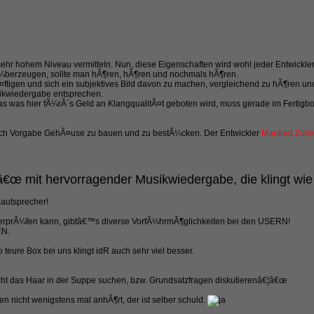
ehr hohem Niveau vermitteln. Nun, diese Eigenschaften wird wohl jeder Entwickler 
Ã¼berzeugen, sollte man hÃ¶ren, hÃ¶ren und nochmals hÃ¶ren.
hÃ¤ftigen und sich ein subjektives Bild davon zu machen, vergleichend zu hÃ¶ren u
sikwiedergabe entsprechen.
as was hier fÃ¼rÂ´s Geld an KlangqualitÃ¤t geboten wird, muss gerade im Fertigb
ach Vorgabe GehÃ¤use zu bauen und zu bestÃ¼cken. Der Entwickler
Manfred Zolle
€œ mit hervorragender Musikwiedergabe, die klingt wie
autsprecher!
rprÃ¼fen kann, gibtâ€™s diverse VorfÃ¼hrmÃ¶glichkeiten bei den USERN!
EN.
teure Box bei uns klingt idR auch sehr viel besser.
icht das Haar in der Suppe suchen, bzw. Grundsatzfragen diskutierenâ€¦â€œ
nicht wenigstens mal anhÃ¶rt, der ist selber schuld.