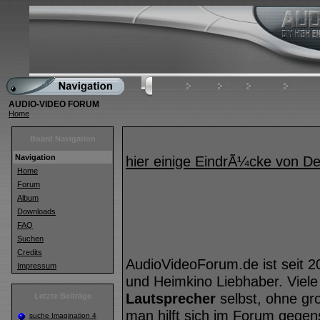
Home
FAQ
Suchen
Mitgliede
AUDIO-VIDEO FORUM
Home
Board Navigation
Navigation
hier einige EindrÃ¼cke von 
Home
Forum
Album
Downloads
FAQ
Suchen
Credits
AudioVideoForum.de ist seit 2
Impressum
und Heimkino Liebhaber. Viele
Lautsprecher
selbst, ohne gr
Letzte Beiträge
man hilft sich im Forum geg
suche Imagination 4