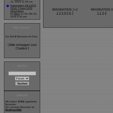
14, 2024 11:28 am
Imagination 4/K13/CX
2310/ T Amp S150
IMAGINATION 1+2
IMAGINATION 3
abzugeben
1
2
3
4
5
6
7
1
2
3
4
by
Wern
on Do Okt 10,
2024 9:34 pm
Wer Chattet?
Zur Zeit
0
Benutzer im Chat
[ Bitte einloggen zum
Chatten! ]
Suchen
Statistik
Wir haben
3744
registrierte
Benutzer.
Der neueste Benutzer ist
RedPetz1968
.