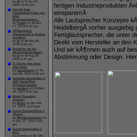
by
M
on Fr Apr 03,
fertigen Industrieprodukten Ã¤
2026 12:02 pm
hier ein paar
einsparen!Â
interessante Fotos von
alten
Alle Lautsprecher Konzepte k
Boxenkonzepten...
by
Freaky
on Mi Dez
HeidelbergÂ vorher ausgiebig 
17, 2025 8:37 pm
HÃ¶rvergleich
Fertiglautsprecher, die unter
Imagination2 in Krakau
(englisch)
Direkt vom Hersteller an den 
by
M
on Mi Nov 26,
2025 6:00 pm
Und wir kÃ¶nnen auch auf be
Probleme mit der
Nachrichtenfunktion?
Abstimmung oder Design. Hier 
by
M
on Di Aug 26,
2025 2:37 pm
S: Suche eine Imag
oder Atmo
by
Dackelmann
on So
Jun 08, 2025 8:38 am
Verkaufe Imagination 2
AMT HochÃ¶ner
(Schwarz lackiert)
by
sackboy
on Di März
25, 2025 6:07 pm
Musik Streaming
Anbieter
by
Marko
on Mo Feb
17, 2025 12:23 pm
Suche AtmosphÃ¤re 5
(Totem)
by
Mig29Leverkusen
on
Fr Dez 27, 2024 4:53
pm
Suche Imagination 3
ECO
by
Soreda
on Mo Okt