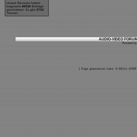
Unsere Benutzer haben
insgesamt
46536
Beiträge
geschrieben. Es gibt
3734
Themen.
AUDIO-VIDEO FORUM
Powered b
[ Page generation time: 0.0851s (PHP