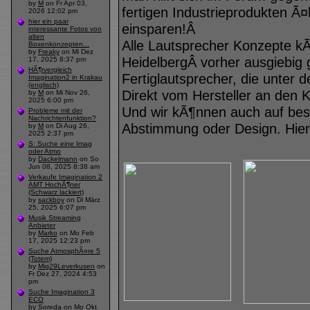
by
M
on Fr Apr 03,
fertigen Industrieprodukten Ã¤
2026 12:02 pm
hier ein paar
einsparen!Â
interessante Fotos von
alten
Alle Lautsprecher Konzepte k
Boxenkonzepten...
by
Freaky
on Mi Dez
HeidelbergÂ vorher ausgiebig 
17, 2025 8:37 pm
HÃ¶rvergleich
Fertiglautsprecher, die unter
Imagination2 in Krakau
(englisch)
Direkt vom Hersteller an den 
by
M
on Mi Nov 26,
2025 6:00 pm
Und wir kÃ¶nnen auch auf be
Probleme mit der
Nachrichtenfunktion?
Abstimmung oder Design. Hier 
by
M
on Di Aug 26,
2025 2:37 pm
S: Suche eine Imag
oder Atmo
by
Dackelmann
on So
Jun 08, 2025 8:38 am
Verkaufe Imagination 2
AMT HochÃ¶ner
(Schwarz lackiert)
by
sackboy
on Di März
25, 2025 6:07 pm
Musik Streaming
Anbieter
by
Marko
on Mo Feb
17, 2025 12:23 pm
Suche AtmosphÃ¤re 5
(Totem)
by
Mig29Leverkusen
on
Fr Dez 27, 2024 4:53
pm
Suche Imagination 3
ECO
by
Soreda
on Mo Okt