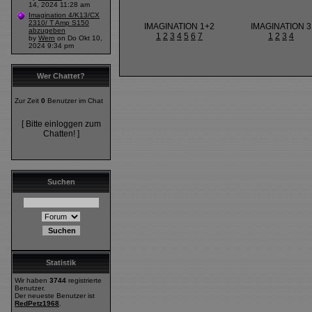
14, 2024 11:28 am
Imagination 4/K13/CX
2310/ T Amp S150
IMAGINATION 1+2
IMAGINATION 3
abzugeben
1
2
3
4
5
6
7
1
2
3
4
by
Wern
on Do Okt 10,
2024 9:34 pm
Wer Chattet?
Zur Zeit
0
Benutzer im Chat
[ Bitte einloggen zum
Chatten! ]
Suchen
Statistik
Wir haben
3744
registrierte
Benutzer.
Der neueste Benutzer ist
RedPetz1968
.