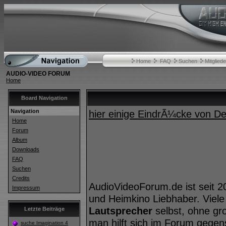
Home
FAQ
Suchen
Mitgliede
AUDIO-VIDEO FORUM
Home
Board Navigation
Navigation
hier einige EindrÃ¼cke von 
Home
Forum
Album
Downloads
FAQ
Suchen
Credits
AudioVideoForum.de ist seit 2
Impressum
und Heimkino Liebhaber. Viele
Lautsprecher
selbst, ohne gr
Letzte Beiträge
man hilft sich im Forum geg
suche Imagination 4