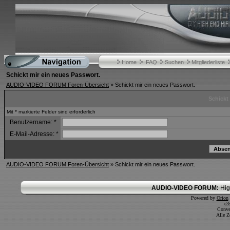
Home
FAQ
Suchen
Mitgliederliste
Schickt mir ein neues Passwort.
AUDIO-VIDEO FORUM Foren-Übersicht
» Schickt mir ein neues Passwort.
Schickt
Mit * markierte Felder sind erforderlich
Benutzername:
*
E-Mail-Adresse:
*
AUDIO-VIDEO FORUM Foren-Übersicht
» Schickt mir ein neues Passwort.
AUDIO-VIDEO FORUM:
Hig
Powered by
Orion
c3
Conve
Alle Z