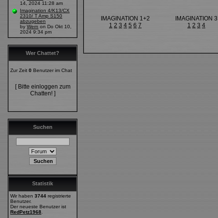
14, 2024 11:28 am
Imagination 4/K13/CX
2310/ T Amp S150
IMAGINATION 1+2
IMAGINATION 3
abzugeben
1
2
3
4
5
6
7
1
2
3
4
by
Wern
on Do Okt 10,
2024 9:34 pm
Wer Chattet?
Zur Zeit
0
Benutzer im Chat
[ Bitte einloggen zum
Chatten! ]
Suchen
Statistik
Wir haben
3744
registrierte
Benutzer.
Der neueste Benutzer ist
RedPetz1968
.