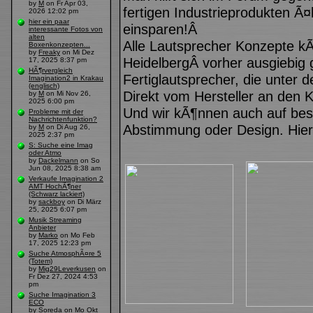
by
M
on Fr Apr 03,
fertigen Industrieprodukten Ã¤
2026 12:02 pm
hier ein paar
einsparen!Â
interessante Fotos von
alten
Alle Lautsprecher Konzepte k
Boxenkonzepten...
by
Freaky
on Mi Dez
HeidelbergÂ vorher ausgiebig 
17, 2025 8:37 pm
HÃ¶rvergleich
Fertiglautsprecher, die unter
Imagination2 in Krakau
(englisch)
Direkt vom Hersteller an den 
by
M
on Mi Nov 26,
2025 6:00 pm
Und wir kÃ¶nnen auch auf be
Probleme mit der
Nachrichtenfunktion?
Abstimmung oder Design. Hier 
by
M
on Di Aug 26,
2025 2:37 pm
S: Suche eine Imag
oder Atmo
by
Dackelmann
on So
Jun 08, 2025 8:38 am
Verkaufe Imagination 2
AMT HochÃ¶ner
(Schwarz lackiert)
by
sackboy
on Di März
25, 2025 6:07 pm
Musik Streaming
Anbieter
by
Marko
on Mo Feb
17, 2025 12:23 pm
Suche AtmosphÃ¤re 5
(Totem)
by
Mig29Leverkusen
on
Fr Dez 27, 2024 4:53
pm
Suche Imagination 3
ECO
by
Soreda
on Mo Okt