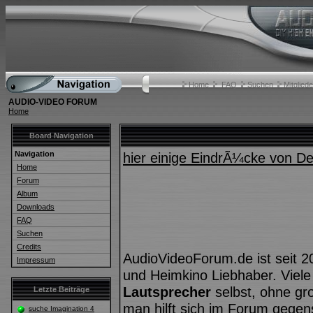
Home
FAQ
Suchen
Mitgliede
AUDIO-VIDEO FORUM
Home
Board Navigation
Navigation
hier einige EindrÃ¼cke von 
Home
Forum
Album
Downloads
FAQ
Suchen
Credits
AudioVideoForum.de ist seit 2
Impressum
und Heimkino Liebhaber. Viele
Lautsprecher
selbst, ohne gr
Letzte Beiträge
man hilft sich im Forum geg
suche Imagination 4